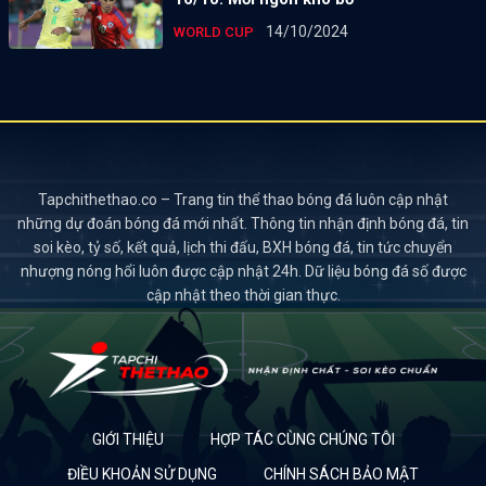
14/10/2024
WORLD CUP
Tapchithethao.co – Trang tin thể thao bóng đá luôn cập nhật
những dự đoán bóng đá mới nhất. Thông tin nhận định bóng đá, tin
soi kèo, tỷ số, kết quả, lịch thi đấu, BXH bóng đá, tin tức chuyển
nhượng nóng hổi luôn được cập nhật 24h. Dữ liệu bóng đá số được
cập nhật theo thời gian thực.
GIỚI THIỆU
HỢP TÁC CÙNG CHÚNG TÔI
ĐIỀU KHOẢN SỬ DỤNG
CHÍNH SÁCH BẢO MẬT