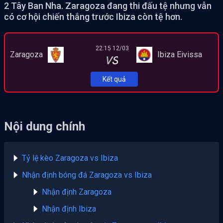
2 Tây Ban Nha. Zaragoza đang thi đấu tệ nhưng vẫn
có cơ hội chiến thắng trước Ibiza còn tệ hơn.
22:15 12/03
Zaragoza
Ibiza Eivissa
VS
Kết quả
Nội dung chính
Tỷ lệ kèo Zaragoza vs Ibiza
Nhận định bóng đá Zaragoza vs Ibiza
Nhận định Zaragoza
Nhận định Ibiza