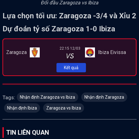
Đối đầu Zaragoza vs Ibiza
Lựa chọn tối ưu: Zaragoza -3/4 và Xỉu 2
Dự đoán tỷ số Zaragoza 1-0 Ibiza
22:15 12/03
Zaragoza
Ibiza Eivissa
VS
Kết quả
Nhận định Zaragoza vs Ibiza
Nhận định Zaragoza
Tags:
Nhận định Ibiza
Zaragoza vs Ibiza
TIN LIÊN QUAN