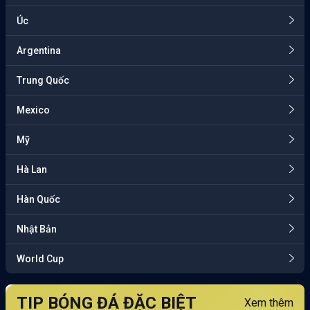
Úc
Argentina
Trung Quốc
Mexico
Mỹ
Hà Lan
Hàn Quốc
Nhật Bản
World Cup
TIP BÓNG ĐÁ ĐẶC BIỆT
Xem thêm