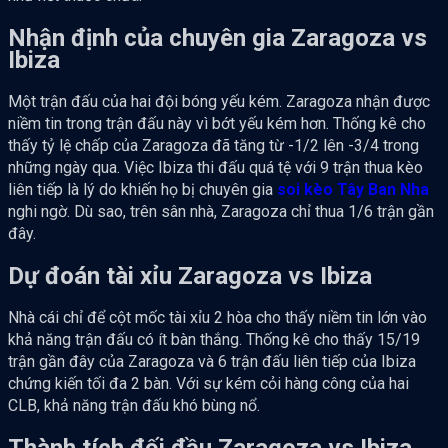
Nhận định của chuyên gia Zaragoza vs
Ibiza
Một trận đấu của hai đội bóng yếu kém. Zaragoza nhận được
niềm tin trong trận đấu này vì bớt yếu kém hơn. Thống kê cho
thấy tỷ lệ chấp của Zaragoza đã tăng từ -1/2 lên -3/4 trong
những ngày qua. Việc Ibiza thi đấu quá tệ với 9 trận thua kèo
liên tiếp là lý do khiến họ bị chuyên gia
soi kèo Tây Ban Nha
nghi ngờ. Dù sao, trên sân nhà, Zaragoza chỉ thua 1/6 trận gần
đây.
Dự đoán tài xỉu Zaragoza vs Ibiza
Nhà cái chỉ để cột mốc tài xỉu 2 hòa cho thấy niềm tin lớn vào
khả năng trận đấu có ít bàn thắng. Thống kê cho thấy 15/19
trận gần đây của Zaragoza và 6 trận đấu liên tiếp của Ibiza
chứng kiến tối đa 2 bàn. Với sự kém cỏi hàng công của hai
CLB, khả năng trận đấu khó bùng nổ.
Thành tích đối đầu Zaragoza vs Ibiza