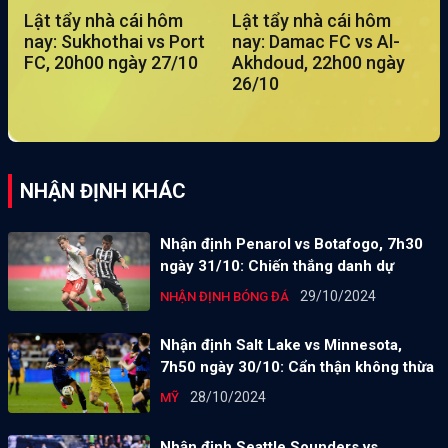
Lật tẩy nhà cái hôm
Lật tẩy nhà cái hôm
nay: Sukhothai vs Port
nay: Damac FC vs Al-
FC, 20h00 ngày 27/10
Akhdoud, 22h00 ngày
26/10
NHẬN ĐỊNH KHÁC
Nhận định Penarol vs Botafogo, 7h30
ngày 31/10: Chiến thắng danh dự
29/10/2024
NHẬN ĐỊNH BÓNG ĐÁ
Nhận định Salt Lake vs Minnesota,
7h50 ngày 30/10: Cẩn thận không thừa
28/10/2024
MỸ
Nhận định Seattle Sounders vs