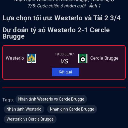
7/5: Cuộc chiến ở nhóm cuối - Ảnh 1
Lựa chọn tối ưu: Westerlo và Tài 2 3/4
Dự đoán tỷ số Westerlo 2-1 Cercle
Brugge
18:30 05/07
Westerlo
Cercle Brugge
VS
Kết quả
Nhận định Westerlo vs Cercle Brugge
Tags:
Nhận định Westerlo
Nhận định Cercle Brugge
Westerlo vs Cercle Brugge