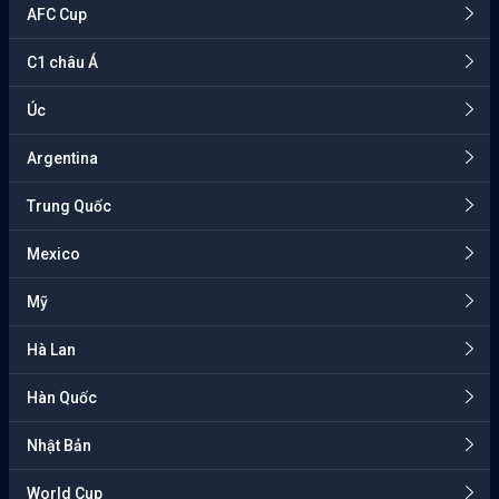
AFC Cup
C1 châu Á
Úc
Argentina
Trung Quốc
Mexico
Mỹ
Hà Lan
Hàn Quốc
Nhật Bản
World Cup