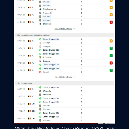
Nhận định Westerlo vs Cercle Brugge, 18h30 ngày