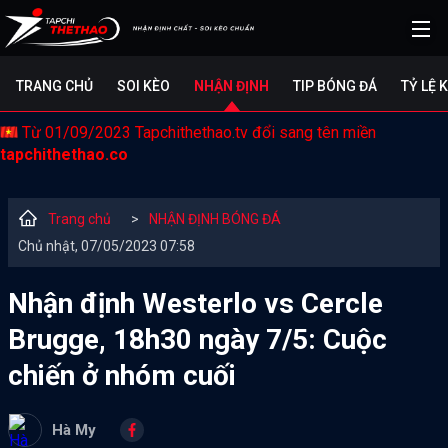
TRANG CHỦ
SOI KÈO
NHẬN ĐỊNH
TIP BÓNG ĐÁ
TỶ LỆ 
Từ 01/09/2023 Tapchithethao.tv đổi sang tên miền
tapchithethao.co
Trang chủ
>
NHẬN ĐỊNH BÓNG ĐÁ
Chủ nhật, 07/05/2023 07:58
Nhận định Westerlo vs Cercle
Brugge, 18h30 ngày 7/5: Cuộc
chiến ở nhóm cuối
Hà My