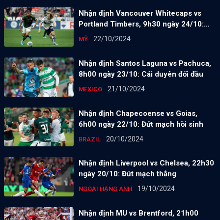
Nhận định Vancouver Whitecaps vs
Portland Timbers, 9h30 ngày 24/10:
Chưa thoát khủng hoảng
22/10/2024
MỸ
Nhận định Santos Laguna vs Pachuca,
8h00 ngày 23/10: Cái duyên đối đầu
21/10/2024
MEXICO
Nhận định Chapecoense vs Goias,
6h00 ngày 22/10: Đứt mạch hồi sinh
20/10/2024
BRAZIL
Nhận định Liverpool vs Chelsea, 22h30
ngày 20/10: Đứt mạch thắng
19/10/2024
NGOẠI HẠNG ANH
Nhận định MU vs Brentford, 21h00