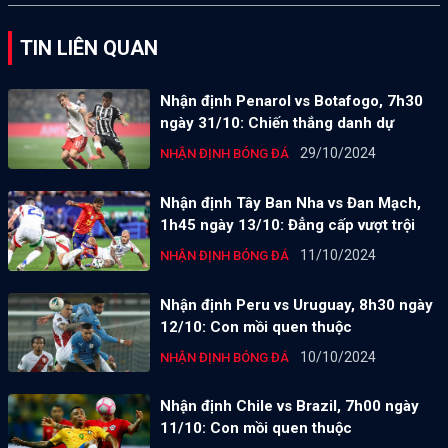
TIN LIÊN QUAN
Nhận định Penarol vs Botafogo, 7h30
ngày 31/10: Chiến thắng danh dự
29/10/2024
NHẬN ĐỊNH BÓNG ĐÁ
Nhận định Tây Ban Nha vs Đan Mạch,
1h45 ngày 13/10: Đẳng cấp vượt trội
11/10/2024
NHẬN ĐỊNH BÓNG ĐÁ
Nhận định Peru vs Uruguay, 8h30 ngày
12/10: Con mồi quen thuộc
10/10/2024
NHẬN ĐỊNH BÓNG ĐÁ
Nhận định Chile vs Brazil, 7h00 ngày
11/10: Con mồi quen thuộc