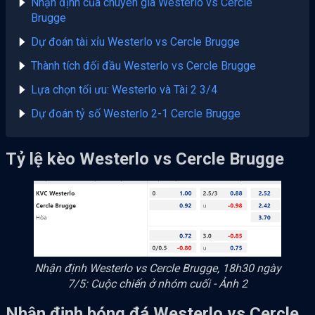
Nhận định của chuyên gia Westerlo vs Cercle
Brugge
Dự đoán tài xỉu Westerlo vs Cercle Brugge
Thành tích đối đầu Westerlo vs Cercle Brugge
Lựa chọn tối ưu: Westerlo và Tài 2 3/4
Dự đoán tỷ số Westerlo 2-1 Cercle Brugge
Tỷ lệ kèo Westerlo vs Cercle Brugge
Nhận định Westerlo vs Cercle Brugge, 18h30 ngày
7/5: Cuộc chiến ở nhóm cuối - Ảnh 2
Nhận định bóng đá Westerlo vs Cercle