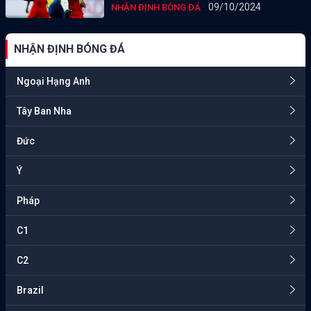
09/10/2024
NHẬN ĐỊNH BÓNG ĐÁ
NHẬN ĐỊNH BÓNG ĐÁ
Ngoại Hạng Anh
Tây Ban Nha
Đức
Ý
Pháp
C1
C2
Brazil