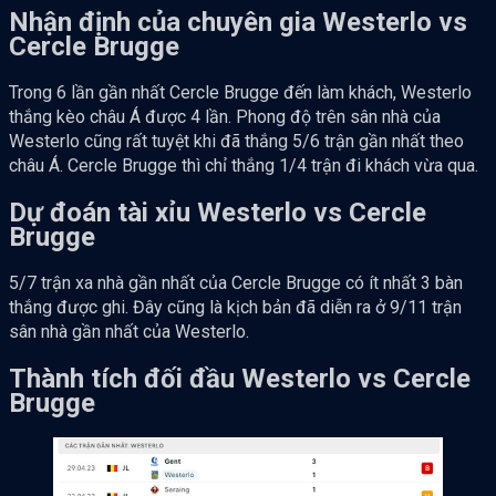
Nhận định của chuyên gia Westerlo vs
Cercle Brugge
Trong 6 lần gần nhất Cercle Brugge đến làm khách, Westerlo
thắng kèo châu Á được 4 lần. Phong độ trên sân nhà của
Westerlo cũng rất tuyệt khi đã thắng 5/6 trận gần nhất theo
châu Á. Cercle Brugge thì chỉ thắng 1/4 trận đi khách vừa qua.
Dự đoán tài xỉu Westerlo vs Cercle
Brugge
5/7 trận xa nhà gần nhất của Cercle Brugge có ít nhất 3 bàn
thắng được ghi. Đây cũng là kịch bản đã diễn ra ở 9/11 trận
sân nhà gần nhất của Westerlo.
Thành tích đối đầu Westerlo vs Cercle
Brugge