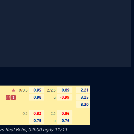
 vs Real Betis, 02h00 ngày 11/11