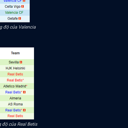
g độ của Valencia
 độ của Real Betis