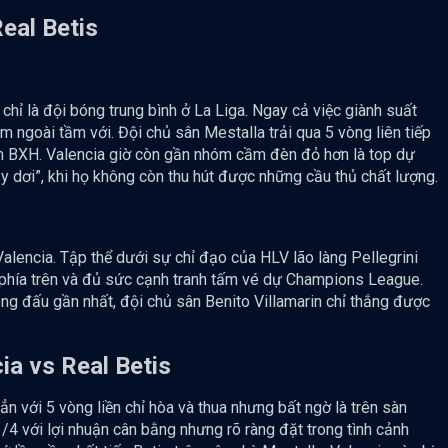
eal Betis
chỉ là đội bóng trung bình ở La Liga. Ngay cả việc giành suất
m ngoài tầm với. Đội chủ sân Mestalla trải qua 5 vòng liên tiếp
 trên BXH. Valencia giờ còn gần nhóm cầm đèn đỏ hơn là top dự
y dơi”, khi họ không còn thu hút được những cầu thủ chất lượng.
 Valencia. Tập thể dưới sự chỉ đạo của HLV lão làng Pellegrini
hủ phía trên và đủ sức cạnh tranh tấm vé dự Champions League.
ng đấu gần nhất, đội chủ sân Benito Villamarin chỉ thắng được
ia vs Real Betis
 với 5 vòng liền chỉ hòa và thua nhưng bất ngờ là trên sàn
1/4 với lợi nhuận cân bằng nhưng rõ ràng đặt trong tình cảnh