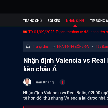
TRANG CHỦ
SOI KÈO
NHẬN ĐỊNH
TIP BÓNG 
Từ 01/09/2023 Tapchithethao.tv đổi sang tên 
Trang chủ
>
NHẬN ĐỊNH BÓNG ĐÁ
>
Tây Ban
Nhận định Valencia vs Real 
kèo châu Á
Tuấn Khang
Nhận định Valencia vs Real Betis, 02h00 ngà
tệ hơn đối thủ nhưng Valencia lại được nhà 