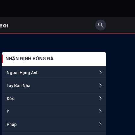
BXH
NHẬN ĐỊNH BÓNG ĐÁ
Ngoại Hạng Anh
Tây Ban Nha
Đức
Ý
Pháp