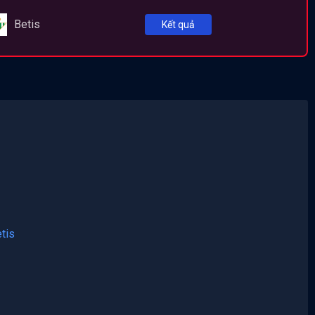
Betis
Kết quả
tis