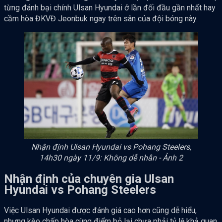
từng đánh bại chính Ulsan Hyundai ở lần đối đầu gần nhất hay
cầm hòa ĐKVĐ Jeonbuk ngay trên sân của đội bóng này.
Nhận định Ulsan Hyundai vs Pohang Steelers,
14h30 ngày 11/9: Không dễ nhằn - Ảnh 2
Nhận định của chuyên gia Ulsan
Hyundai vs Pohang Steelers
Việc Ulsan Hyundai được đánh giá cao hơn cũng dễ hiểu,
nhưng kèo chấp hòa cùng điểm bỏ lại chưa phải tỷ lệ khả quan