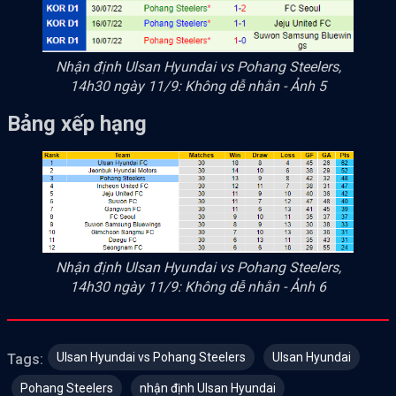
Nhận định Ulsan Hyundai vs Pohang Steelers,
14h30 ngày 11/9: Không dễ nhằn - Ảnh 5
Bảng xếp hạng
Nhận định Ulsan Hyundai vs Pohang Steelers,
14h30 ngày 11/9: Không dễ nhằn - Ảnh 6
Ulsan Hyundai vs Pohang Steelers
Ulsan Hyundai
Tags:
Pohang Steelers
nhận định Ulsan Hyundai