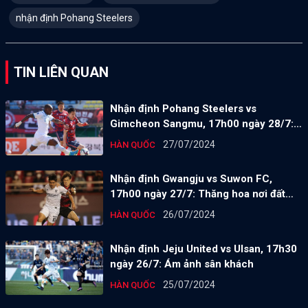
nhận định Pohang Steelers
TIN LIÊN QUAN
Nhận định Pohang Steelers vs
Gimcheon Sangmu, 17h00 ngày 28/7:
Tiếp đà thăng hoa
27/07/2024
HÀN QUỐC
Nhận định Gwangju vs Suwon FC,
17h00 ngày 27/7: Thăng hoa nơi đất
khách
26/07/2024
HÀN QUỐC
Nhận định Jeju United vs Ulsan, 17h30
ngày 26/7: Ám ảnh sân khách
25/07/2024
HÀN QUỐC