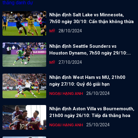
Nhận định Salt Lake vs Minnesota,
7h50 ngày 30/10: Cẩn thận không thừa
28/10/2024
MỸ
Nhận định Seattle Sounders vs
Houston Dynamo, 7h50 ngày 29/10:
Điểm tựa sân nhà
27/10/2024
MỸ
Nhận định West Ham vs MU, 21h00
ngày 27/10: Quỷ đỏ giải hạn
26/10/2024
NGOẠI HẠNG ANH
Nhận định Aston Villa vs Bournemouth,
21h00 ngày 26/10: Tiếp đà thăng hoa
25/10/2024
NGOẠI HẠNG ANH