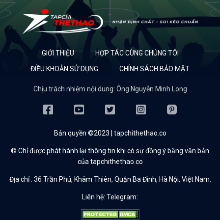
GIỚI THIỆU
HỢP TÁC CÙNG CHÚNG TÔI
ĐIỀU KHOẢN SỬ DỤNG
CHÍNH SÁCH BẢO MẬT
Chịu trách nhiệm nội dung: Ông Nguyễn Minh Long
Bản quyền ©2023 | tapchithethao.co
© Chỉ được phát hành lại thông tin khi có sự đồng ý bằng văn bản
của tapchithethao.co
Địa chỉ :
36 Trần Phú, Khâm Thiên, Quận Ba Đình, Hà Nội, Việt Nam.
Liên hệ: Telegram: