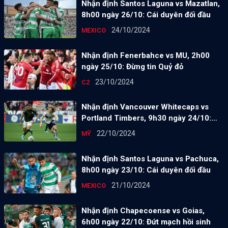
Nhận định Santos Laguna vs Mazatlan,
8h00 ngày 26/10: Cái duyên đối đầu
24/10/2024
MEXICO
Nhận định Fenerbahce vs MU, 2h00
ngày 25/10: Đừng tin Quỷ đỏ
23/10/2024
C2
Nhận định Vancouver Whitecaps vs
Portland Timbers, 9h30 ngày 24/10:
Chưa thoát khủng hoảng
22/10/2024
MỸ
Nhận định Santos Laguna vs Pachuca,
8h00 ngày 23/10: Cái duyên đối đầu
21/10/2024
MEXICO
Nhận định Chapecoense vs Goias,
6h00 ngày 22/10: Đứt mạch hồi sinh