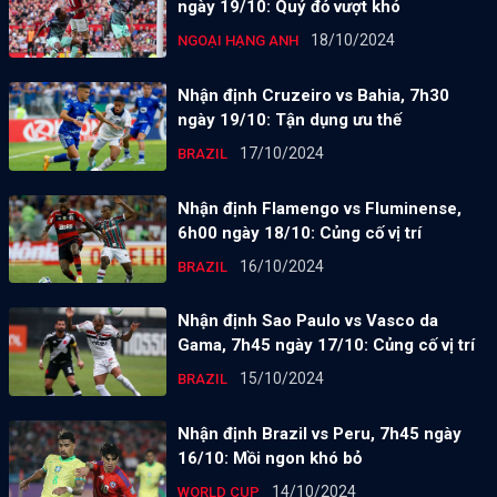
ngày 19/10: Quỷ đỏ vượt khó
18/10/2024
NGOẠI HẠNG ANH
Nhận định Cruzeiro vs Bahia, 7h30
ngày 19/10: Tận dụng ưu thế
17/10/2024
BRAZIL
Nhận định Flamengo vs Fluminense,
6h00 ngày 18/10: Củng cố vị trí
16/10/2024
BRAZIL
Nhận định Sao Paulo vs Vasco da
Gama, 7h45 ngày 17/10: Củng cố vị trí
15/10/2024
BRAZIL
Nhận định Brazil vs Peru, 7h45 ngày
16/10: Mồi ngon khó bỏ
14/10/2024
WORLD CUP