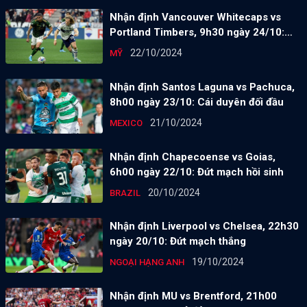
Nhận định Vancouver Whitecaps vs
Portland Timbers, 9h30 ngày 24/10:
Chưa thoát khủng hoảng
22/10/2024
MỸ
Nhận định Santos Laguna vs Pachuca,
8h00 ngày 23/10: Cái duyên đối đầu
21/10/2024
MEXICO
Nhận định Chapecoense vs Goias,
6h00 ngày 22/10: Đứt mạch hồi sinh
20/10/2024
BRAZIL
Nhận định Liverpool vs Chelsea, 22h30
ngày 20/10: Đứt mạch thắng
19/10/2024
NGOẠI HẠNG ANH
Nhận định MU vs Brentford, 21h00