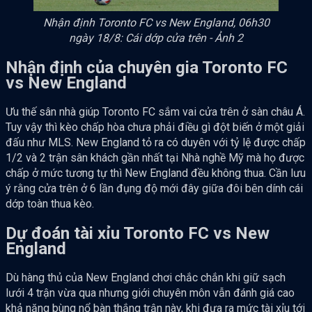
Nhận định Toronto FC vs New England, 06h30
ngày 18/8: Cái dớp cửa trên - Ảnh 2
Nhận định của chuyên gia Toronto FC
vs New England
Ưu thế sân nhà giúp Toronto FC sắm vai cửa trên ở sàn châu Á.
Tuy vậy thì kèo chấp hòa chưa phải điều gì đột biến ở một giải
đấu như MLS. New England tỏ ra có duyên với tỷ lệ được chấp
1/2 và 2 trận sân khách gần nhất tại Nhà nghề Mỹ mà họ được
chấp ở mức tương tự thì New England đều không thua. Cần lưu
ý rằng cửa trên ở 6 lần đụng độ mới đây giữa đôi bên dính cái
dớp toàn thua kèo.
Dự đoán tài xỉu Toronto FC vs New
England
Dù hàng thủ của New England chơi chắc chắn khi giữ sạch
lưới 4 trận vừa qua nhưng giới chuyên môn vẫn đánh giá cao
khả năng bùng nổ bàn thắng trận này, khi đưa ra mức tài xỉu tới