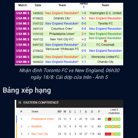
Nhận định Toronto FC vs New England, 06h30
ngày 18/8: Cái dớp cửa trên - Ảnh 5
Bảng xếp hạng