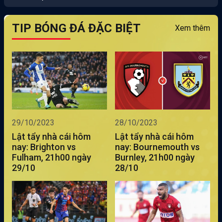
TIP BÓNG ĐÁ ĐẶC BIỆT
Xem thêm
29/10/2023
28/10/2023
Lật tẩy nhà cái hôm
Lật tẩy nhà cái hôm
nay: Brighton vs
nay: Bournemouth vs
Fulham, 21h00 ngày
Burnley, 21h00 ngày
29/10
28/10