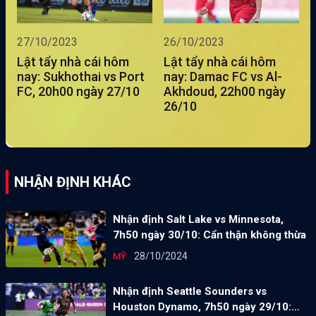
27/10/2023
26/10/2023
Lật tẩy nhà cái hôm
Lật tẩy nhà cái hôm
nay: Sukhothai vs Port
nay: Damac FC vs Al-
FC, 20h00 ngày 27/10
Akhdoud, 22h00 ngày
26/10
NHẬN ĐỊNH KHÁC
Nhận định Salt Lake vs Minnesota,
7h50 ngày 30/10: Cẩn thận không thừa
28/10/2024
MỸ
Nhận định Seattle Sounders vs
Houston Dynamo, 7h50 ngày 29/10: