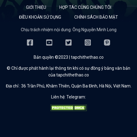
GIỚI THIỆU
HỢP TÁC CÙNG CHÚNG TÔI
ĐIỀU KHOẢN SỬ DỤNG
CHÍNH SÁCH BẢO MẬT
Chịu trách nhiệm nội dung: Ông Nguyễn Minh Long
Bản quyền ©2023 | tapchithethao.co
© Chỉ được phát hành lại thông tin khi có sự đồng ý bằng văn bản
của tapchithethao.co
Địa chỉ :
36 Trần Phú, Khâm Thiên, Quận Ba Đình, Hà Nội, Việt Nam.
Liên hệ: Telegram: