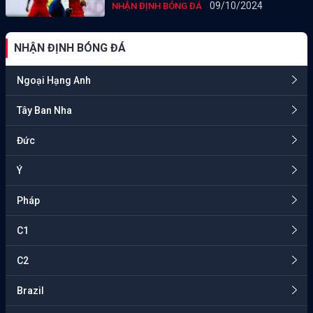
09/10/2024
NHẬN ĐỊNH BÓNG ĐÁ
NHẬN ĐỊNH BÓNG ĐÁ
Ngoại Hạng Anh
Tây Ban Nha
Đức
Ý
Pháp
C1
C2
Brazil