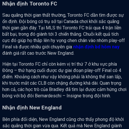
Nhận định Toronto FC
Sau quãng thời gian thất thường, Toronto FC dần tìm được sự
ổn định. Đội bóng có trụ sở tại Canada chơi khởi sắc quãng
thời gian gần đây. Tại MLS thì Toronto FC trải qua 4 trận liền
bất bại, trong đó giành tới 3 chiến thắng. Chuỗi kết quả tích
cực đó giúp họ thắp lên hy vọng chen chân vào nhóm play-off
Final và được nhiều giới chuyên gia
nhận định bd hôm nay
đánh giá rất cao trước New England.
Hiện tại Toronto FC chỉ còn kém vị trí thứ 7 ở khu vực phía
Đông – thứ hạng cuối được dự giai đoạn play-off Final có 4
điểm. Khoảng cách như vậy không phải là không thể san lấp,
khi trước mắt các CLB còn chặng đường khá dài. Quan trọng
hơn cả, các học trò của Bradley đã tìm lại được cảm hứng chơi
bóng với bộ đôi Bernardeschi – Insigne trong đội hình.
Nhận định New England
Bên phía đối diện, New England cũng cho thấy phong độ khởi
sắc quãng thời gian vừa qua. Kết quả mà New England giành