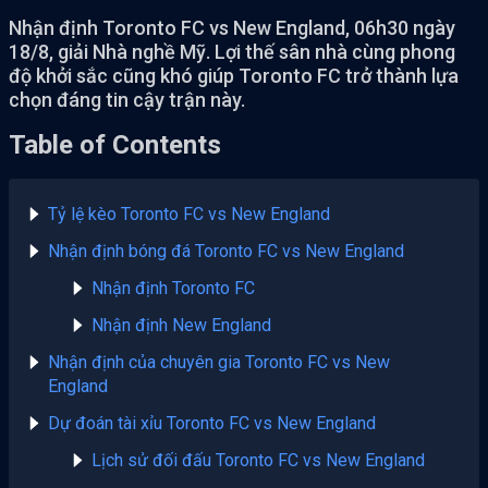
Nhận định Toronto FC vs New England, 06h30 ngày
18/8, giải Nhà nghề Mỹ. Lợi thế sân nhà cùng phong
độ khởi sắc cũng khó giúp Toronto FC trở thành lựa
chọn đáng tin cậy trận này.
Table of Contents
Tỷ lệ kèo Toronto FC vs New England
Nhận định bóng đá Toronto FC vs New England
Nhận định Toronto FC
Nhận định New England
Nhận định của chuyên gia Toronto FC vs New
England
Dự đoán tài xỉu Toronto FC vs New England
Lịch sử đối đấu Toronto FC vs New England