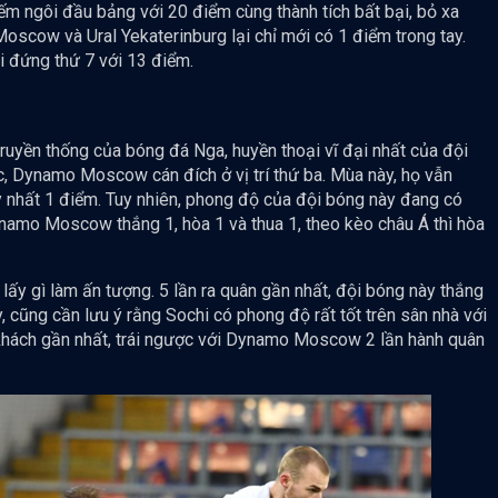
m ngôi đầu bảng với 20 điểm cùng thành tích bất bại, bỏ xa
Moscow và Ural Yekaterinburg lại chỉ mới có 1 điểm trong tay.
 đứng thứ 7 với 13 điểm.
yền thống của bóng đá Nga, huyền thoại vĩ đại nhất của đội
c, Dynamo Moscow cán đích ở vị trí thứ ba. Mùa này, họ vẫn
uy nhất 1 điểm. Tuy nhiên, phong độ của đội bóng này đang có
ynamo Moscow thắng 1, hòa 1 và thua 1, theo kèo châu Á thì hòa
ấy gì làm ấn tượng. 5 lần ra quân gần nhất, đội bóng này thắng
y, cũng cần lưu ý rằng Sochi có phong độ rất tốt trên sân nhà với
 khách gần nhất, trái ngược với Dynamo Moscow 2 lần hành quân