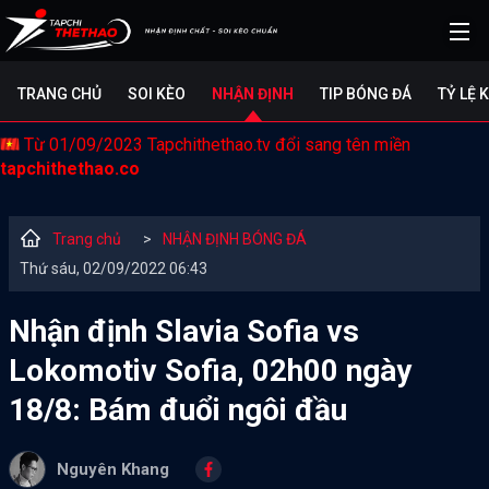
TRANG CHỦ
SOI KÈO
NHẬN ĐỊNH
TIP BÓNG ĐÁ
TỶ LỆ 
Từ 01/09/2023 Tapchithethao.tv đổi sang tên miền
tapchithethao.co
Trang chủ
>
NHẬN ĐỊNH BÓNG ĐÁ
Thứ sáu, 02/09/2022 06:43
Nhận định Slavia Sofia vs
Lokomotiv Sofia, 02h00 ngày
18/8: Bám đuổi ngôi đầu
Nguyên Khang