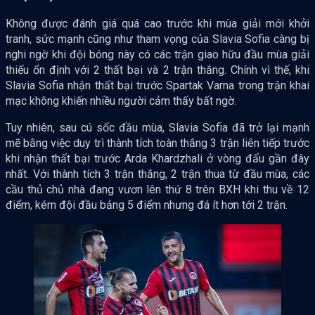
Không được đánh giá quá cao trước khi mùa giải mới khởi
tranh, sức mạnh cũng như tham vọng của Slavia Sofia càng bị
nghi ngờ khi đội bóng này có các trận giao hữu đầu mùa giải
thiếu ổn định với 2 thất bại và 2 trận thắng. Chính vì thế, khi
Slavia Sofia nhận thất bại trước Spartak Varna trong trận khai
mạc không khiến nhiều người cảm thấy bất ngờ.
Tuy nhiên, sau cú sốc đầu mùa, Slavia Sofia đã trở lại mạnh
mẽ bằng việc duy trì thành tích toàn thắng 3 trận liên tiếp trước
khi nhận thất bại trước Arda Khardzhali ở vòng đấu gần đây
nhất. Với thành tích 3 trận thắng, 2 trận thua từ đầu mùa, các
cầu thủ chủ nhà đang vươn lên thứ 8 trên BXH khi thu về 12
điểm, kém đội đầu bảng 5 điểm nhưng đá ít hơn tới 2 trận.