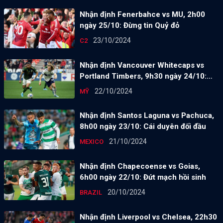
Nhận định Fenerbahce vs MU, 2h00
ngày 25/10: Đừng tin Quỷ đỏ
23/10/2024
C2
Nhận định Vancouver Whitecaps vs
Portland Timbers, 9h30 ngày 24/10:
Chưa thoát khủng hoảng
22/10/2024
MỸ
Nhận định Santos Laguna vs Pachuca,
8h00 ngày 23/10: Cái duyên đối đầu
21/10/2024
MEXICO
Nhận định Chapecoense vs Goias,
6h00 ngày 22/10: Đứt mạch hồi sinh
20/10/2024
BRAZIL
Nhận định Liverpool vs Chelsea, 22h30