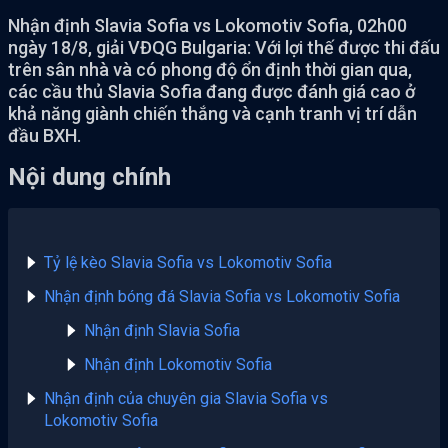
Nhận định Slavia Sofia vs Lokomotiv Sofia, 02h00
ngày 18/8, giải VĐQG Bulgaria: Với lợi thế được thi đấu
trên sân nhà và có phong độ ổn định thời gian qua,
các cầu thủ Slavia Sofia đang được đánh giá cao ở
khả năng giành chiến thắng và cạnh tranh vị trí dẫn
đầu BXH.
Nội dung chính
Tỷ lệ kèo Slavia Sofia vs Lokomotiv Sofia
Nhận định bóng đá Slavia Sofia vs Lokomotiv Sofia
Nhận định Slavia Sofia
Nhận định Lokomotiv Sofia
Nhận định của chuyên gia Slavia Sofia vs
Lokomotiv Sofia