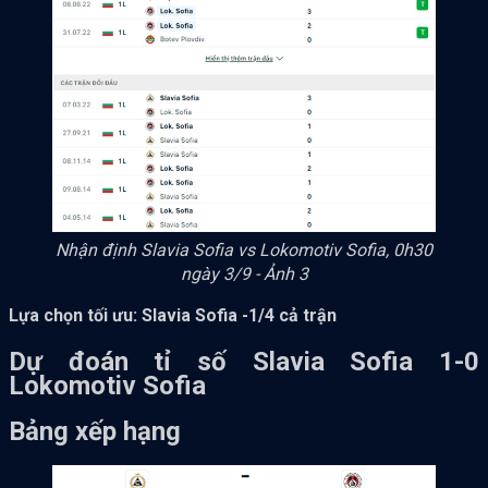
Nhận định Slavia Sofia vs Lokomotiv Sofia, 0h30
ngày 3/9 - Ảnh 3
Lựa chọn tối ưu: Slavia Sofia -1/4 cả trận
Dự đoán tỉ số Slavia Sofia 1-0
Lokomotiv Sofia
Bảng xếp hạng