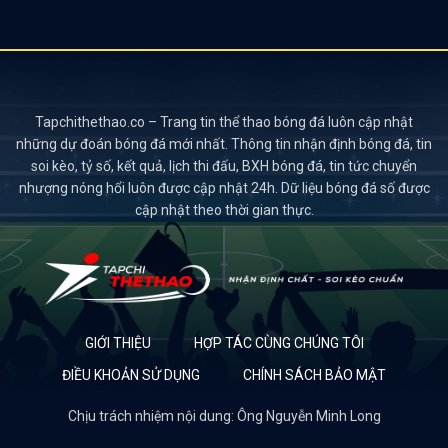
Tapchithethao.co – Trang tin thể thao bóng đá luôn cập nhật
những dự đoán bóng đá mới nhất. Thông tin nhận định bóng đá, tin
soi kèo, tỷ số, kết quả, lịch thi đấu, BXH bóng đá, tin tức chuyển
nhượng nóng hổi luôn được cập nhật 24h. Dữ liệu bóng đá số được
cập nhật theo thời gian thực.
GIỚI THIỆU
HỢP TÁC CÙNG CHÚNG TÔI
ĐIỀU KHOẢN SỬ DỤNG
CHÍNH SÁCH BẢO MẬT
Chịu trách nhiệm nội dung: Ông Nguyễn Minh Long