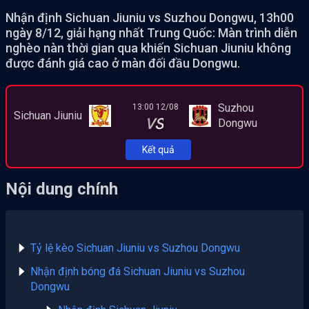
Nhận định Sichuan Jiuniu vs Suzhou Dongwu, 13h00
ngày 8/12, giải hạng nhất Trung Quốc: Màn trình diễn
nghèo nàn thời gian qua khiến Sichuan Jiuniu không
được đánh giá cao ở màn đối đầu Dongwu.
Suzhou
13:00 12/08
Sichuan Jiuniu
VS
Dongwu
Kết quả
Nội dung chính
Tỷ lệ kèo Sichuan Jiuniu vs Suzhou Dongwu
Nhận định bóng đá Sichuan Jiuniu vs Suzhou
Dongwu