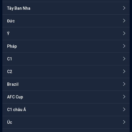
Tây Ban Nha
Đức
Ý
Pháp
C1
C2
Brazil
AFC Cup
C1 châu Á
Úc