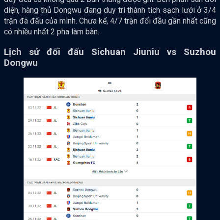
diện, hàng thủ Dongwu đang duy trì thành tích sạch lưới ở 3/4
trận đã đấu của mình. Chưa kể, 4/7 trận đối đầu gần nhất cũng
có nhiều nhất 2 pha làm bàn.
Lịch sử đối đấu Sichuan Jiuniu vs Suzhou
Dongwu