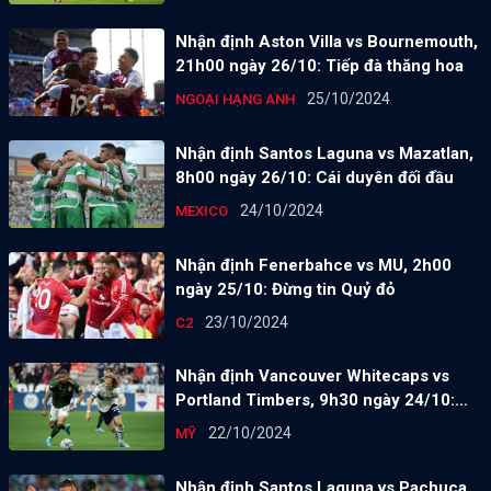
Nhận định Aston Villa vs Bournemouth,
21h00 ngày 26/10: Tiếp đà thăng hoa
25/10/2024
NGOẠI HẠNG ANH
Nhận định Santos Laguna vs Mazatlan,
8h00 ngày 26/10: Cái duyên đối đầu
24/10/2024
MEXICO
Nhận định Fenerbahce vs MU, 2h00
ngày 25/10: Đừng tin Quỷ đỏ
23/10/2024
C2
Nhận định Vancouver Whitecaps vs
Portland Timbers, 9h30 ngày 24/10:
Chưa thoát khủng hoảng
22/10/2024
MỸ
Nhận định Santos Laguna vs Pachuca,