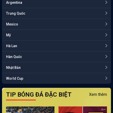
Argentina
Trung Quốc
Mexico
Mỹ
Hà Lan
Hàn Quốc
Nhật Bản
World Cup
TIP BÓNG ĐÁ ĐẶC BIỆT
Xem thêm