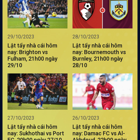
29/10/2023
28/10/2023
Lật tẩy nhà cái hôm
Lật tẩy nhà cái hôm
nay: Brighton vs
nay: Bournemouth vs
Fulham, 21h00 ngày
Burnley, 21h00 ngày
29/10
28/10
27/10/2023
26/10/2023
Lật tẩy nhà cái hôm
Lật tẩy nhà cái hôm
nay: Sukhothai vs Port
nay: Damac FC vs Al-
FC, 20h00 ngày 27/10
Akhdoud, 22h00 ngày