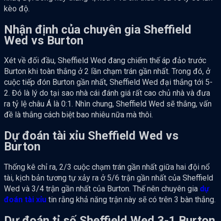
kèo độ.
Nhận định của chuyên gia Sheffield
Wed vs Burton
Xét về đối đầu, Sheffield Wed đang chiếm thế áp đảo trước
Burton khi toàn thắng ở 2 lần chạm trán gần nhất. Trong đó, ở
cuộc tiếp đón Burton gần nhất, Sheffield Wed đại thắng tới 5-
2. Đó là lý do tại sao nhà cái đánh giá rất cao chủ nhà và đưa
ra tỷ lệ châu Á là 0:1. Nhìn chung, Sheffield Wed sẽ thắng, vấn
đề là thắng cách biệt bao nhiêu nữa mà thôi.
Dự đoán tài xỉu Sheffield Wed vs
Burton
Thống kê chỉ ra, 2/3 cuộc chạm trán gần nhất giữa hai đội nổ
tài, kịch bản tương tự xảy ra ở 5/6 trận gần nhất của Sheffield
Wed và 3/4 trận gần nhất của Burton. Thế nên chuyên gia
dự
đoán tài xỉu
tin rằng khả năng trận này sẽ có trên 3 bàn thắng.
Dự đoán tỉ số Sheffield Wed 3-1 Burton