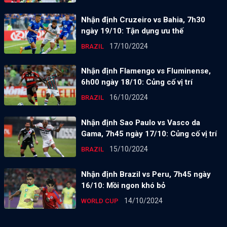
Nhận định Cruzeiro vs Bahia, 7h30
ngày 19/10: Tận dụng ưu thế
17/10/2024
BRAZIL
Nhận định Flamengo vs Fluminense,
6h00 ngày 18/10: Củng cố vị trí
16/10/2024
BRAZIL
Nhận định Sao Paulo vs Vasco da
Gama, 7h45 ngày 17/10: Củng cố vị trí
15/10/2024
BRAZIL
Nhận định Brazil vs Peru, 7h45 ngày
16/10: Mồi ngon khó bỏ
14/10/2024
WORLD CUP