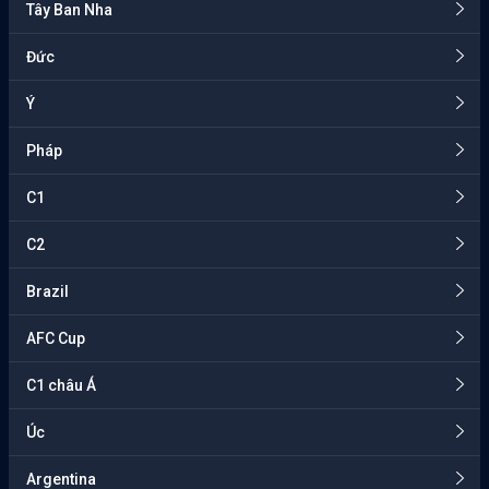
Tây Ban Nha
Đức
Ý
Pháp
C1
C2
Brazil
AFC Cup
C1 châu Á
Úc
Argentina