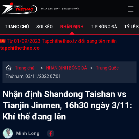
TRANG CHỦ
SOI KÈO
NHẬN ĐỊNH
TIP BÓNG ĐÁ
TỶ LỆ 
Từ 01/09/2023 Tapchithethao.tv đổi sang tên miền
tapchithethao.co
Trang chủ
>
NHẬN ĐỊNH BÓNG ĐÁ
>
Trung Quốc
Thứ năm, 03/11/2022 07:01
Nhận định Shandong Taishan vs
Tianjin Jinmen, 16h30 ngày 3/11:
Khí thế đang lên
Minh Long