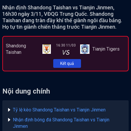
Nhận định Shandong Taishan vs Tianjin Jinmen,
16h30 ngày 3/11, VĐQG Trung Quốc. Shandong
Taishan đang tràn đầy khí thế giành ngôi đầu bảng.
Họ tự tin giành chiến thắng trước Tianjin Jinmen.
Shandong
16:30 11/03
Tianjin Tigers
VS
Taishan
Kết quả
Nội dung chính
Tỷ lệ kèo Shandong Taishan vs Tianjin Jinmen
Nhận định bóng đá Shandong Taishan vs Tianjin
Jinmen