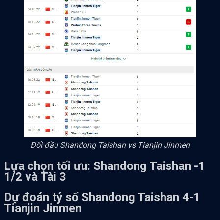
Đối đầu Shandong Taishan vs Tianjin Jinmen
Lựa chọn tối ưu: Shandong Taishan -1
1/2 và Tài 3
Dự đoán tỷ số Shandong Taishan 4-1
Tianjin Jinmen