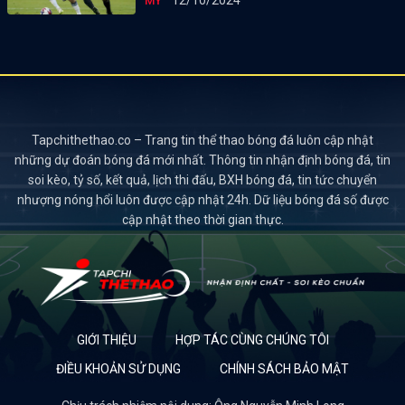
12/10/2024
MỸ
Tapchithethao.co – Trang tin thể thao bóng đá luôn cập nhật
những dự đoán bóng đá mới nhất. Thông tin nhận định bóng đá, tin
soi kèo, tỷ số, kết quả, lịch thi đấu, BXH bóng đá, tin tức chuyển
nhượng nóng hổi luôn được cập nhật 24h. Dữ liệu bóng đá số được
cập nhật theo thời gian thực.
GIỚI THIỆU
HỢP TÁC CÙNG CHÚNG TÔI
ĐIỀU KHOẢN SỬ DỤNG
CHÍNH SÁCH BẢO MẬT