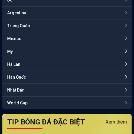
Úc
Argentina
Trung Quốc
Mexico
Mỹ
Hà Lan
Hàn Quốc
Nhật Bản
World Cup
TIP BÓNG ĐÁ ĐẶC BIỆT
Xem thêm