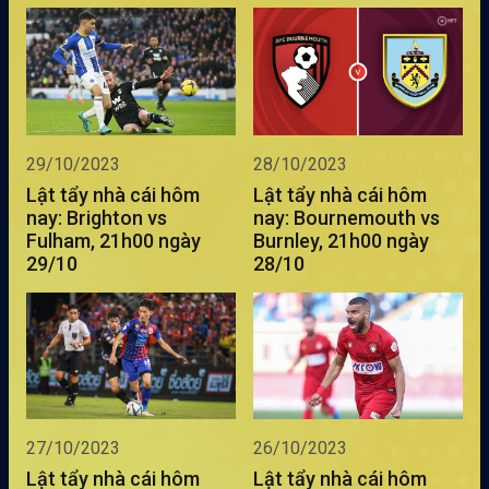
29/10/2023
28/10/2023
Lật tẩy nhà cái hôm
Lật tẩy nhà cái hôm
nay: Brighton vs
nay: Bournemouth vs
Fulham, 21h00 ngày
Burnley, 21h00 ngày
29/10
28/10
27/10/2023
26/10/2023
Lật tẩy nhà cái hôm
Lật tẩy nhà cái hôm