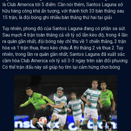
là Club America tới 5 điểm. Cần nói thêm, Santos Laguna sở
hữu hàng công khá ấn tượng, với thành tích 33 bàn thắng sau
15 trận, là đội bóng ghi nhiều bàn thắng thứ hai tại giải.
Tuy nhiên, phong độ của Santos Laguna đang có phần sa sút.
Sau mạch 4 trận toàn thắng cả về tỷ số lẫn kèo độ, trong 4 lần
ra quân gần nhất, đội bóng này chỉ thu về 1 chiến thắng, 2 trận
hòa và 1 trận thua, theo kèo châu Á thì thắng 2 và thua 2. Tuy
nhiên, trong lần ra quân gần nhất, Santos Laguna đã xuất sắc
cầm hòa Club America với tỷ số 3-3 ngay trên sân đối phương.
Có thể trận đấu này sẽ giúp họ tìm lại cảm hứng chơi bóng.