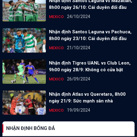
Nhận định Santos Laguna vs Mazatlan,
8h00 ngày 26/10: Cái duyên đối đầu
24/10/2024
MEXICO
Nhận định Santos Laguna vs Pachuca,
8h00 ngày 23/10: Cái duyên đối đầu
21/10/2024
MEXICO
Nhận định Tigres UANL vs Club Leon,
9h00 ngày 28/9: Không có cửa bật
26/09/2024
MEXICO
Nhận định Atlas vs Queretaro, 8h00
ngày 21/9: Sức mạnh sân nhà
19/09/2024
MEXICO
NHẬN ĐỊNH BÓNG ĐÁ