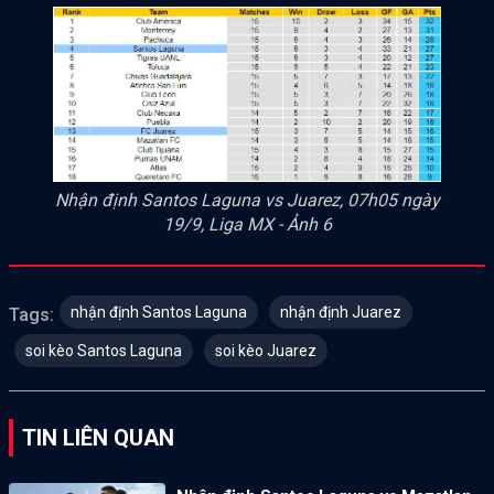
Nhận định Santos Laguna vs Juarez, 07h05 ngày
19/9, Liga MX - Ảnh 6
nhận định Santos Laguna
nhận định Juarez
Tags:
soi kèo Santos Laguna
soi kèo Juarez
TIN LIÊN QUAN