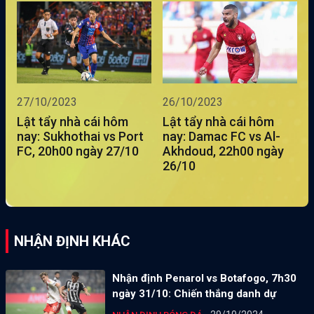
27/10/2023
26/10/2023
Lật tẩy nhà cái hôm
Lật tẩy nhà cái hôm
nay: Sukhothai vs Port
nay: Damac FC vs Al-
FC, 20h00 ngày 27/10
Akhdoud, 22h00 ngày
26/10
NHẬN ĐỊNH KHÁC
Nhận định Penarol vs Botafogo, 7h30
ngày 31/10: Chiến thắng danh dự