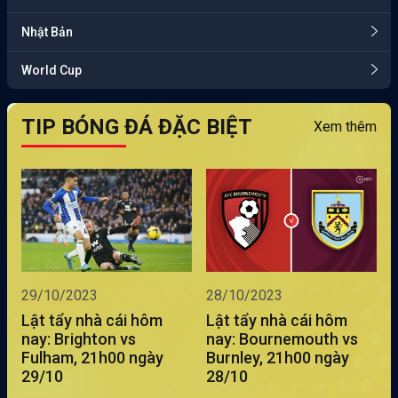
Nhật Bản
World Cup
TIP BÓNG ĐÁ ĐẶC BIỆT
Xem thêm
29/10/2023
28/10/2023
Lật tẩy nhà cái hôm
Lật tẩy nhà cái hôm
nay: Brighton vs
nay: Bournemouth vs
Fulham, 21h00 ngày
Burnley, 21h00 ngày
29/10
28/10