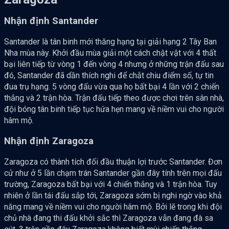
Nhận định Santander
Santander là tân binh mới thăng hạng tại giải hạng 2 Tây Ban
Nha mùa này. Khởi đầu mùa giải một cách chật vật với 4 thất
bại liên tiếp từ vòng 1 đến vòng 4 nhưng ở những trận đấu sau
đó, Santander đã dần thích nghi để chắt chiu điểm số, tự tin
đua trụ hạng. 5 vòng đấu vừa qua họ bất bại 4 lần với 2 chiến
thắng và 2 trận hòa. Trận đấu tiếp theo được chơi trên sân nhà,
đội bóng tân binh tiếp tục hứa hẹn mang về niềm vui cho người
hâm mộ.
Nhận định Zaragoza
Zaragoza có thành tích đối đầu thuận lợi trước Santander. Đơn
cử như ở 5 lần chạm trán Santander gần đây tính trên mọi đấu
trường, Zaragoza bất bại với 4 chiến thắng và 1 trận hòa. Tuy
nhiên ở lần tái đấu sắp tới, Zaragoza sớm bị nghi ngờ vào khả
năng mang về niềm vui cho người hâm mộ. Bởi lẽ trong khi đội
chủ nhà đang thi đấu khởi sắc thì Zaragoza vẫn đang đà sa