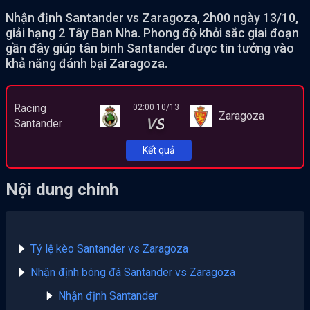
Nhận định Santander vs Zaragoza, 2h00 ngày 13/10,
giải hạng 2 Tây Ban Nha. Phong độ khởi sắc giai đoạn
gần đây giúp tân binh Santander được tin tưởng vào
khả năng đánh bại Zaragoza.
Racing
02:00 10/13
Zaragoza
VS
Santander
Kết quả
Nội dung chính
Tỷ lệ kèo Santander vs Zaragoza
Nhận định bóng đá Santander vs Zaragoza
Nhận định Santander