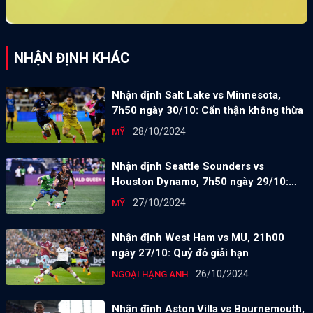
NHẬN ĐỊNH KHÁC
Nhận định Salt Lake vs Minnesota,
7h50 ngày 30/10: Cẩn thận không thừa
28/10/2024
MỸ
Nhận định Seattle Sounders vs
Houston Dynamo, 7h50 ngày 29/10:
Điểm tựa sân nhà
27/10/2024
MỸ
Nhận định West Ham vs MU, 21h00
ngày 27/10: Quỷ đỏ giải hạn
26/10/2024
NGOẠI HẠNG ANH
Nhận định Aston Villa vs Bournemouth,