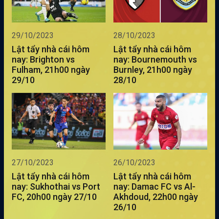
29/10/2023
28/10/2023
Lật tẩy nhà cái hôm
Lật tẩy nhà cái hôm
nay: Brighton vs
nay: Bournemouth vs
Fulham, 21h00 ngày
Burnley, 21h00 ngày
29/10
28/10
27/10/2023
26/10/2023
Lật tẩy nhà cái hôm
Lật tẩy nhà cái hôm
nay: Sukhothai vs Port
nay: Damac FC vs Al-
FC, 20h00 ngày 27/10
Akhdoud, 22h00 ngày
26/10