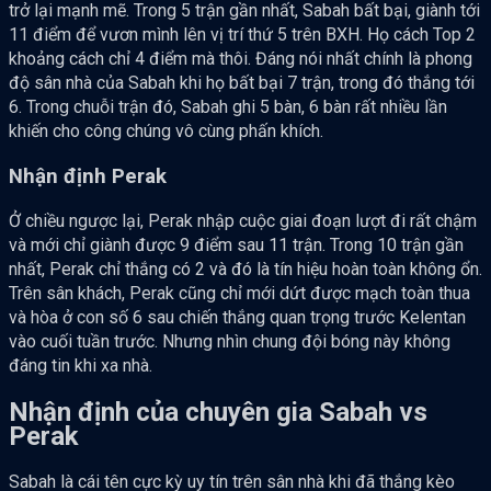
trở lại mạnh mẽ. Trong 5 trận gần nhất, Sabah bất bại, giành tới
11 điểm để vươn mình lên vị trí thứ 5 trên BXH. Họ cách Top 2
khoảng cách chỉ 4 điểm mà thôi. Đáng nói nhất chính là phong
độ sân nhà của Sabah khi họ bất bại 7 trận, trong đó thắng tới
6. Trong chuỗi trận đó, Sabah ghi 5 bàn, 6 bàn rất nhiều lần
khiến cho công chúng vô cùng phấn khích.
Nhận định Perak
Ở chiều ngược lại, Perak nhập cuộc giai đoạn lượt đi rất chậm
và mới chỉ giành được 9 điểm sau 11 trận. Trong 10 trận gần
nhất, Perak chỉ thắng có 2 và đó là tín hiệu hoàn toàn không ổn.
Trên sân khách, Perak cũng chỉ mới dứt được mạch toàn thua
và hòa ở con số 6 sau chiến thắng quan trọng trước Kelentan
vào cuối tuần trước. Nhưng nhìn chung đội bóng này không
đáng tin khi xa nhà.
Nhận định của chuyên gia Sabah vs
Perak
Sabah là cái tên cực kỳ uy tín trên sân nhà khi đã thắng kèo