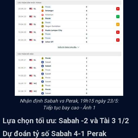
Nhận định Sabah vs Perak, 19h15 ngày 23/5:
Tiếp tục bay cao - Ảnh 1
Lựa chọn tối ưu: Sabah -2 và Tài 3 1/2
Dự đoán tỷ số Sabah 4-1 Perak