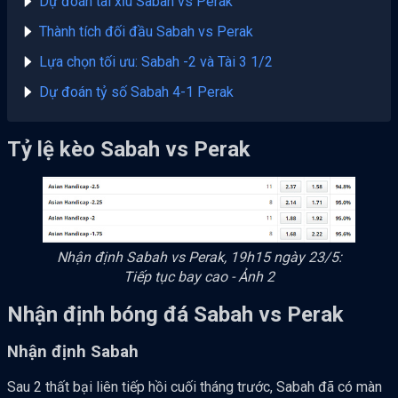
Dự đoán tài xỉu Sabah vs Perak
Thành tích đối đầu Sabah vs Perak
Lựa chọn tối ưu: Sabah -2 và Tài 3 1/2
Dự đoán tỷ số Sabah 4-1 Perak
Tỷ lệ kèo Sabah vs Perak
Nhận định Sabah vs Perak, 19h15 ngày 23/5:
Tiếp tục bay cao - Ảnh 2
Nhận định bóng đá Sabah vs Perak
Nhận định Sabah
Sau 2 thất bại liên tiếp hồi cuối tháng trước, Sabah đã có màn