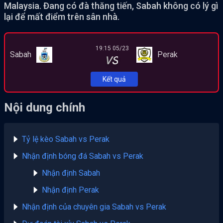
Malaysia. Đang có đà thăng tiến, Sabah không có lý gì
lại để mất điểm trên sân nhà.
19:15 05/23
Sabah
Perak
VS
Kết quả
Nội dung chính
Tỷ lệ kèo Sabah vs Perak
Nhận định bóng đá Sabah vs Perak
Nhận định Sabah
Nhận định Perak
Nhận định của chuyên gia Sabah vs Perak