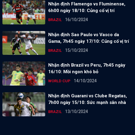
Nhận định Flamengo vs Fluminense,
6h00 ngày 18/10: Củng cố vị trí
16/10/2024
BRAZIL
Nhận định Sao Paulo vs Vasco da
Gama, 7h45 ngày 17/10: Củng cố vị trí
15/10/2024
BRAZIL
Nhận định Brazil vs Peru, 7h45 ngày
16/10: Mồi ngon khó bỏ
14/10/2024
WORLD CUP
Nhận định Guarani vs Clube Regatas,
7h00 ngày 15/10: Sức mạnh sân nhà
13/10/2024
BRAZIL