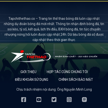
Tapchithethao.co – Trang tin thể thao bóng đá luôn cập nhật
những dự đoán bóng đá mới nhất. Thông tin nhận định bóng đá, tin
soi kèo, tỷ số, kết quả, lịch thi đấu, BXH bóng đá, tin tức chuyển
nhượng nóng hổi luôn được cập nhật 24h. Dữ liệu bóng đá số được
cập nhật theo thời gian thực.
GIỚI THIỆU
HỢP TÁC CÙNG CHÚNG TÔI
ĐIỀU KHOẢN SỬ DỤNG
CHÍNH SÁCH BẢO MẬT
Chịu trách nhiệm nội dung: Ông Nguyễn Minh Long