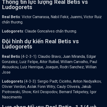
Thông tin lực lượng Real Betis vs
Ludogorets
Real Betis
: Victor Camarasa, Nabil Fekir, Juanmi, Victor Ruiz
chấn thương.
Ludogorets
: Claude Goncalves chấn thương.
Đội hình dự kiến Real Betis vs
Ludogorets
Real Betis
(4-2-3-1): Claudio Bravo; Juan Miranda, Edgar
Gonzalez, Luiz Felipe, Aitor Ruibal; William Carvalho, Paul
Akouokou; Luiz Henrique, Joaquin, Rodri Sanchez; Willian
Jose
Ludogorets
(4-3-3): Sergio Padt; Cicinho, Anton Nedyalkov,
Olivier Verdon, Aslak Fonn Witry; Cauly Oliveira, Jakub
Piotrowski, Show; Kiril Despodov, Bernard Tekpetey, Igor
Nascimento