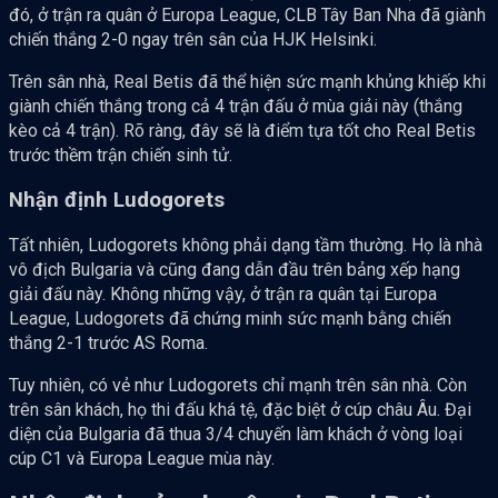
đó, ở trận ra quân ở Europa League, CLB Tây Ban Nha đã giành
chiến thắng 2-0 ngay trên sân của HJK Helsinki.
Trên sân nhà, Real Betis đã thể hiện sức mạnh khủng khiếp khi
giành chiến thắng trong cả 4 trận đấu ở mùa giải này (thắng
kèo cả 4 trận). Rõ ràng, đây sẽ là điểm tựa tốt cho Real Betis
trước thềm trận chiến sinh tử.
Nhận định Ludogorets
Tất nhiên, Ludogorets không phải dạng tầm thường. Họ là nhà
vô địch Bulgaria và cũng đang dẫn đầu trên bảng xếp hạng
giải đấu này. Không những vậy, ở trận ra quân tại Europa
League, Ludogorets đã chứng minh sức mạnh bằng chiến
thắng 2-1 trước AS Roma.
Tuy nhiên, có vẻ như Ludogorets chỉ mạnh trên sân nhà. Còn
trên sân khách, họ thi đấu khá tệ, đặc biệt ở cúp châu Âu. Đại
diện của Bulgaria đã thua 3/4 chuyến làm khách ở vòng loại
cúp C1 và Europa League mùa này.