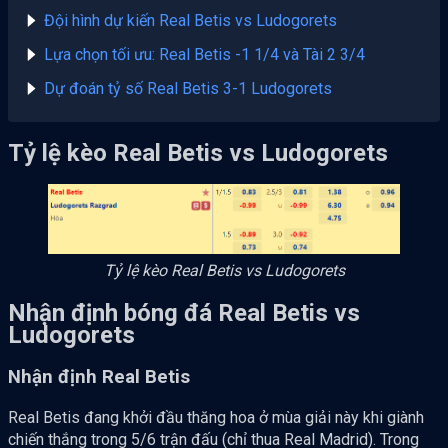
Đội hình dự kiến Real Betis vs Ludogorets
Lựa chọn tối ưu: Real Betis -1 1/4 và Tài 2 3/4
Dự đoán tỷ số Real Betis 3-1 Ludogorets
Tỷ lệ kèo Real Betis vs Ludogorets
Tỷ lệ kèo Real Betis vs Ludogorets
Nhận định bóng đá Real Betis vs
Ludogorets
Nhận định Real Betis
Real Betis đang khởi đầu thăng hoa ở mùa giải này khi giành
chiến thắng trong 5/6 trận đấu (chỉ thua Real Madrid). Trong