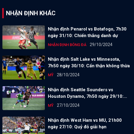
NHẬN ĐỊNH KHÁC
Nhận định Penarol vs Botafogo, 7h30
ngày 31/10: Chiến thắng danh dự
29/10/2024
NHẬN ĐỊNH BÓNG ĐÁ
Nhận định Salt Lake vs Minnesota,
7h50 ngày 30/10: Cẩn thận không thừa
28/10/2024
MỸ
Nhận định Seattle Sounders vs
Houston Dynamo, 7h50 ngày 29/10:
Điểm tựa sân nhà
27/10/2024
MỸ
Nhận định West Ham vs MU, 21h00
ngày 27/10: Quỷ đỏ giải hạn