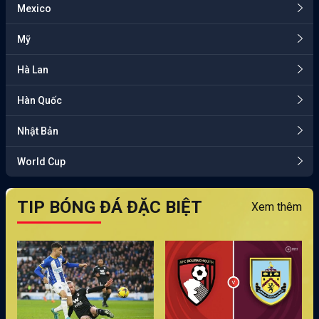
Mexico
Mỹ
Hà Lan
Hàn Quốc
Nhật Bản
World Cup
TIP BÓNG ĐÁ ĐẶC BIỆT
Xem thêm