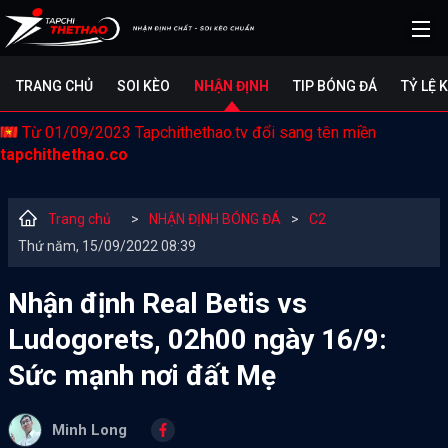
TRANG CHỦ
SOI KÈO
NHẬN ĐỊNH
TIP BÓNG ĐÁ
TỶ LỆ 
Từ 01/09/2023 Tapchithethao.tv đổi sang tên miền
tapchithethao.co
Trang chủ
>
NHẬN ĐỊNH BÓNG ĐÁ
>
C2
Thứ năm, 15/09/2022 08:39
Nhận định Real Betis vs
Ludogorets, 02h00 ngày 16/9:
Sức mạnh nơi đất Mẹ
Minh Long