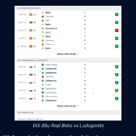
Đối đầu Real Betis vs Ludogorets