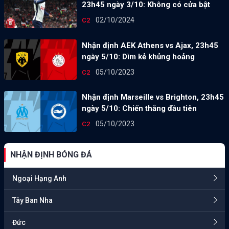
23h45 ngày 3/10: Không có cửa bật
02/10/2024
C2
Nhận định AEK Athens vs Ajax, 23h45
ngày 5/10: Dìm kẻ khủng hoảng
05/10/2023
C2
Nhận định Marseille vs Brighton, 23h45
ngày 5/10: Chiến thắng đầu tiên
05/10/2023
C2
NHẬN ĐỊNH BÓNG ĐÁ
Ngoại Hạng Anh
Tây Ban Nha
Đức