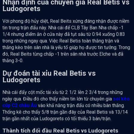
Nhận định của chuyên gia Real Betis vs
Ludogorets
Với phong độ hủy diệt, Real Beits xứng đáng nhận được niềm
tin trong trận đấu này. Nhà cái để CLB Tây Ban Nha chấp -1
1/4 nhưng điểm ăn ở cửa này đã tụt sâu từ 0.94 xuống 0.83
trong những ngay qua. Việc Real Betis toàn thắng trận và
thắng kèo trên sân nhà là yếu tố giúp họ được tin tưởng. Trong
đó, Real Beits từng chấp -1 trên sân nhà trước Elche và đã
thắng 3-0.
Dự đoán tài xỉu Real Betis vs
Ludogorets
Nhà cái đẩy cột mốc tài xỉu từ 2 1/2 lên 2 3/4 trong những
ngày qua. Điều đó cho thấy niềm tin lớn từ chuyên gia
soi kèo
cúp C2 châu Âu
vào khả năng trận đấu có nhiều bàn thắng.
Thống kê cho thấy 5/8 trận gần đây của Real Betis và 13/14
trận gần nhất của Ludogorets có tối thiểu 3 bàn/trận.
Thành tích đối đầu Real Betis vs Ludogorets