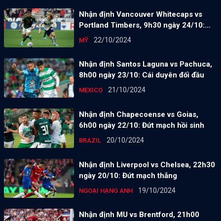
Nhận định Vancouver Whitecaps vs
Portland Timbers, 9h30 ngày 24/10:
Chưa thoát khủng hoảng
22/10/2024
MỸ
Nhận định Santos Laguna vs Pachuca,
8h00 ngày 23/10: Cái duyên đối đầu
21/10/2024
MEXICO
Nhận định Chapecoense vs Goias,
6h00 ngày 22/10: Đứt mạch hồi sinh
20/10/2024
BRAZIL
Nhận định Liverpool vs Chelsea, 22h30
ngày 20/10: Đứt mạch thắng
19/10/2024
NGOẠI HẠNG ANH
Nhận định MU vs Brentford, 21h00