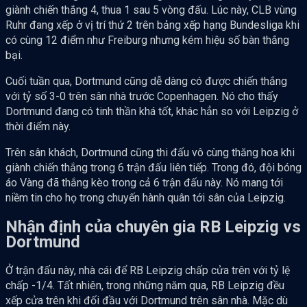
giành chiến thắng 4, thua 1 sau 5 vòng đấu. Lúc này, CLB vùng
Ruhr đang xếp ở vị trí thứ 2 trên bảng xếp hạng Bundesliga khi
có cùng 12 điểm như Freiburg nhưng kém hiệu số bàn thắng
bại.
Cuối tuần qua, Dortmund cũng dễ dàng có được chiến thắng
với tỷ số 3-0 trên sân nhà trước Copenhagen. Nó cho thấy
Dortmund đang có tinh thần khá tốt, khác hẳn so với Leipzig ở
thời điểm này.
Trên sân khách, Dortmund cũng thi đấu vô cùng thăng hoa khi
giành chiến thắng trong 6 trận đấu liên tiếp. Trong đó, đội bóng
áo Vàng đã thắng kèo trong cả 6 trận đấu này. Nó mang tới
niềm tin cho họ trong chuyến hành quân tới sân của Leipzig.
Nhận định của chuyên gia RB Leipzig vs
Dortmund
Ở trận đấu này, nhà cái để RB Leipzig chấp cửa trên với tỷ lệ
chấp -1/4. Tất nhiên, trong những năm qua, RB Leipzig đều
xếp cửa trên khi đối đầu với Dortmund trên sân nhà. Mặc dù