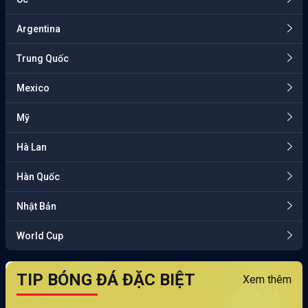
Argentina
Trung Quốc
Mexico
Mỹ
Hà Lan
Hàn Quốc
Nhật Bản
World Cup
TIP BÓNG ĐÁ ĐẶC BIỆT
Xem thêm