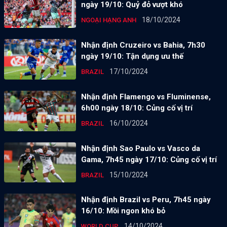
ngày 19/10: Quỷ đỏ vượt khó
18/10/2024
NGOẠI HẠNG ANH
Nhận định Cruzeiro vs Bahia, 7h30
ngày 19/10: Tận dụng ưu thế
17/10/2024
BRAZIL
Nhận định Flamengo vs Fluminense,
6h00 ngày 18/10: Củng cố vị trí
16/10/2024
BRAZIL
Nhận định Sao Paulo vs Vasco da
Gama, 7h45 ngày 17/10: Củng cố vị trí
15/10/2024
BRAZIL
Nhận định Brazil vs Peru, 7h45 ngày
16/10: Mồi ngon khó bỏ
14/10/2024
WORLD CUP