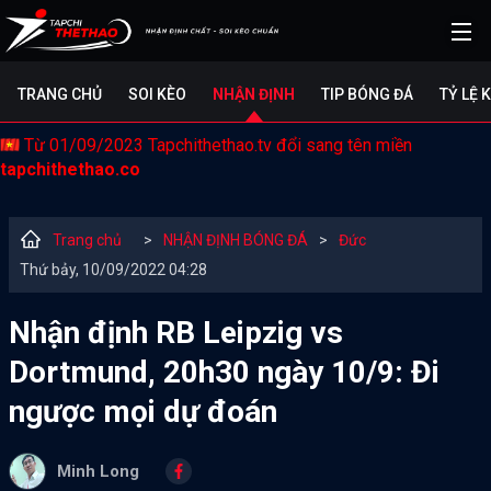
TRANG CHỦ
SOI KÈO
NHẬN ĐỊNH
TIP BÓNG ĐÁ
TỶ LỆ 
Từ 01/09/2023 Tapchithethao.tv đổi sang tên miền
tapchithethao.co
Trang chủ
>
NHẬN ĐỊNH BÓNG ĐÁ
>
Đức
Thứ bảy, 10/09/2022 04:28
Nhận định RB Leipzig vs
Dortmund, 20h30 ngày 10/9: Đi
ngược mọi dự đoán
Minh Long