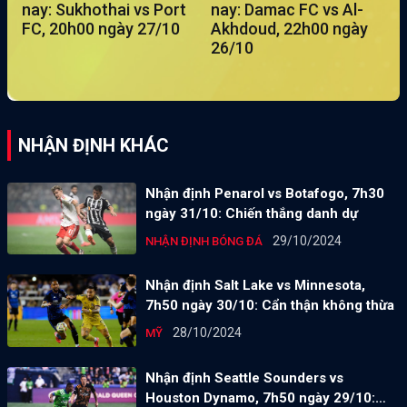
nay: Sukhothai vs Port
nay: Damac FC vs Al-
FC, 20h00 ngày 27/10
Akhdoud, 22h00 ngày
26/10
NHẬN ĐỊNH KHÁC
Nhận định Penarol vs Botafogo, 7h30
ngày 31/10: Chiến thắng danh dự
29/10/2024
NHẬN ĐỊNH BÓNG ĐÁ
Nhận định Salt Lake vs Minnesota,
7h50 ngày 30/10: Cẩn thận không thừa
28/10/2024
MỸ
Nhận định Seattle Sounders vs
Houston Dynamo, 7h50 ngày 29/10: