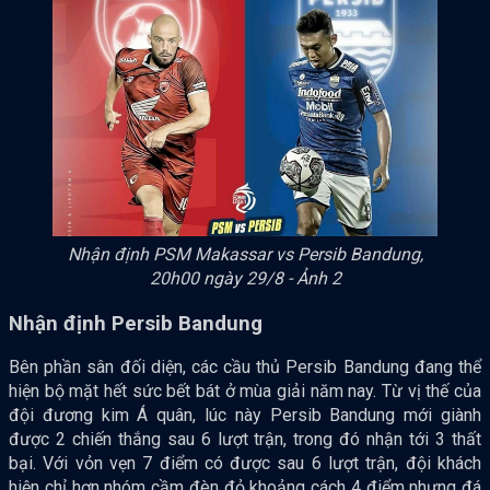
Nhận định PSM Makassar vs Persib Bandung,
20h00 ngày 29/8 - Ảnh 2
Nhận định Persib Bandung
Bên phần sân đối diện, các cầu thủ Persib Bandung đang thể
hiện bộ mặt hết sức bết bát ở mùa giải năm nay. Từ vị thế của
đội đương kim Á quân, lúc này Persib Bandung mới giành
được 2 chiến thắng sau 6 lượt trận, trong đó nhận tới 3 thất
bại. Với vỏn vẹn 7 điểm có được sau 6 lượt trận, đội khách
hiện chỉ hơn nhóm cầm đèn đỏ khoảng cách 4 điểm nhưng đá