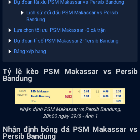
Dự đoán tài xỉu PSM Makassar vs Persib Bandung
Lịch sử đối đấu PSM Makassar vs Persib
Bandung
Lựa chọn tối ưu: PSM Makassar -0 cả trận
Dự đoán tỉ số PSM Makassar 2-1ersib Bandung
Bảng xếp hạng
Tỷ lệ kèo PSM Makassar vs Persib
Bandung
Nhận định PSM Makassar vs Persib Bandung,
20h00 ngày 29/8 - Ảnh 1
Nhận định bóng đá PSM Makassar vs
Persib Bandung