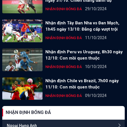
ngày 31/10: Chiến thắng danh dự
29/10/2024
NHẬN ĐỊNH BÓNG ĐÁ
Nhận định Tây Ban Nha vs Đan Mạch,
1h45 ngày 13/10: Đẳng cấp vượt trội
11/10/2024
NHẬN ĐỊNH BÓNG ĐÁ
Nhận định Peru vs Uruguay, 8h30 ngày
12/10: Con mồi quen thuộc
10/10/2024
NHẬN ĐỊNH BÓNG ĐÁ
Nhận định Chile vs Brazil, 7h00 ngày
11/10: Con mồi quen thuộc
09/10/2024
NHẬN ĐỊNH BÓNG ĐÁ
NHẬN ĐỊNH BÓNG ĐÁ
Ngoại Hạng Anh