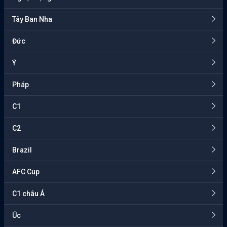
Tây Ban Nha
Đức
Ý
Pháp
C1
C2
Brazil
AFC Cup
C1 châu Á
Úc