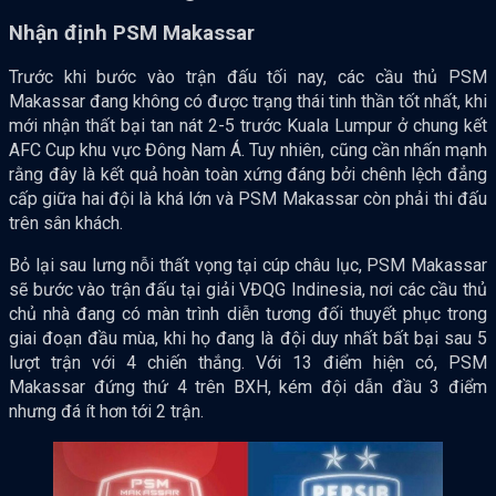
Nhận định PSM Makassar
Trước khi bước vào trận đấu tối nay, các cầu thủ PSM
Makassar đang không có được trạng thái tinh thần tốt nhất, khi
mới nhận thất bại tan nát 2-5 trước Kuala Lumpur ở chung kết
AFC Cup khu vực Đông Nam Á. Tuy nhiên, cũng cần nhấn mạnh
rằng đây là kết quả hoàn toàn xứng đáng bởi chênh lệch đẳng
cấp giữa hai đội là khá lớn và PSM Makassar còn phải thi đấu
trên sân khách.
Bỏ lại sau lưng nỗi thất vọng tại cúp châu lục, PSM Makassar
sẽ bước vào trận đấu tại giải VĐQG Indinesia, nơi các cầu thủ
chủ nhà đang có màn trình diễn tương đối thuyết phục trong
giai đoạn đầu mùa, khi họ đang là đội duy nhất bất bại sau 5
lượt trận với 4 chiến thắng. Với 13 điểm hiện có, PSM
Makassar đứng thứ 4 trên BXH, kém đội dẫn đầu 3 điểm
nhưng đá ít hơn tới 2 trận.