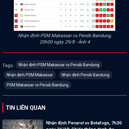
Nhận định PSM Makassar vs Persib Bandung,
20h00 ngày 29/8 - Ảnh 4
Nhận định PSM Makassar vs Persib Bandung
Tags:
Nhận định PSM Makassar
Nhận định Persib Bandung
PSM Makassar vs Persib Bandung
TIN LIÊN QUAN
Nhận định Penarol vs Botafogo, 7h30