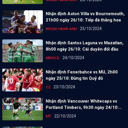
Nhận định Aston Villa vs Bournemouth,
21h00 ngày 26/10: Tiếp đà thăng hoa
25/10/2024
NGOẠI HẠNG ANH
Nhận định Santos Laguna vs Mazatlan,
8h00 ngày 26/10: Cái duyên đối đầu
24/10/2024
MEXICO
Nhận định Fenerbahce vs MU, 2h00
ngày 25/10: Đừng tin Quỷ đỏ
23/10/2024
C2
Nhận định Vancouver Whitecaps vs
Portland Timbers, 9h30 ngày 24/10:
Chưa thoát khủng hoảng
22/10/2024
MỸ