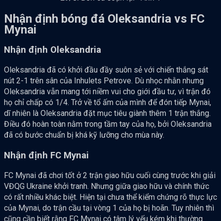
Nhận định bóng đá Oleksandria vs FC
Mynai
Nhận định Oleksandria
Oleksandria đã có khởi đầu đầy suôn sẻ với chiến thắng sát
nút 2-1 trên sân của Inhulets Petrove. Dù nhọc nhằn nhưng
Oleksandria vẫn mang tới niềm vui cho giới đầu tư, vì trận đó
họ chỉ chấp có 1/4. Trở về tổ ấm của mình để đón tiếp Mynai,
dĩ nhiên là Oleksandria đặt mục tiêu giành thêm 1 trận thắng.
Điều đó hoàn toàn nằm trong tầm tay của họ, bởi Oleksandria
đã có bước chuẩn bị khá kỹ lưỡng cho mùa này.
Nhận định FC Mynai
FC Mynai đã chơi tốt ở 2 trận giao hữu cuối cùng trước khi giải
VĐQG Ukraine khởi tranh. Nhưng giữa giao hữu và chính thức
có rất nhiều khác biệt. Hiện tại chưa thể kiểm chứng rõ thực lực
của Mynai, do trận cầu tại vòng 1 của họ bị hoãn. Tuy nhiên thì
cũng cần biết rằng FC Mynai có tâm lý yếu kém khi thường