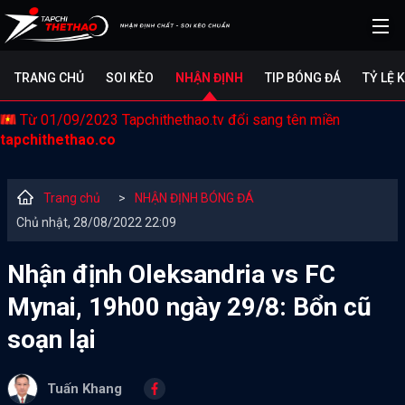
TRANG CHỦ
SOI KÈO
NHẬN ĐỊNH
TIP BÓNG ĐÁ
TỶ LỆ 
Từ 01/09/2023 Tapchithethao.tv đổi sang tên miền
tapchithethao.co
Trang chủ
>
NHẬN ĐỊNH BÓNG ĐÁ
Chủ nhật, 28/08/2022 22:09
Nhận định Oleksandria vs FC
Mynai, 19h00 ngày 29/8: Bổn cũ
soạn lại
Tuấn Khang