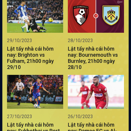
29/10/2023
28/10/2023
Lật tẩy nhà cái hôm
Lật tẩy nhà cái hôm
nay: Brighton vs
nay: Bournemouth vs
Fulham, 21h00 ngày
Burnley, 21h00 ngày
29/10
28/10
27/10/2023
26/10/2023
Lật tẩy nhà cái hôm
Lật tẩy nhà cái hôm
nay: Sukhothai vs Port
nay: Damac FC vs Al-