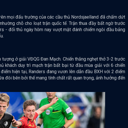
 trên mọi đấu trường của các cầu thủ Nordsjaelland đã chấm dứt
 nhường chỗ cho loạt trận quốc tế. Trận thua đầy bất ngờ trước
ers - đối thủ ngày hôm nay vượt mặt đánh chiếm ngôi đầu bảng
u.
ện tượng ở giải VĐQG Đan Mạch. Chiến thắng nghẹt thở 3-2 trước
ủ khách duy trì mạch trận bất bại từ đầu mùa giải với 6 chiến
i điểm hiện tại, Randers đang vươn lên dẫn đầu BXH với 2 điểm
a đôi bên bởi thế mang tính chất rất quan trọng, ảnh hưởng đến