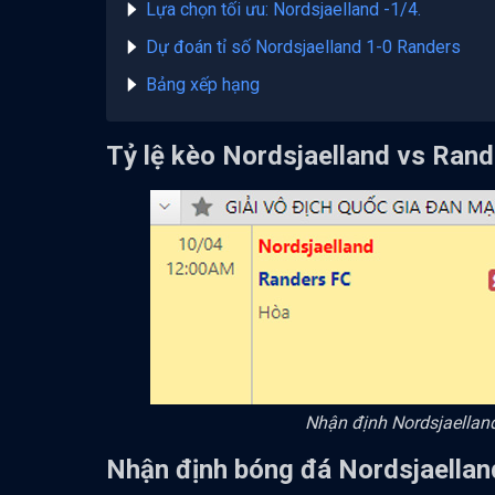
Lựa chọn tối ưu: Nordsjaelland -1/4.
Dự đoán tỉ số Nordsjaelland 1-0 Randers
Bảng xếp hạng
Tỷ lệ kèo Nordsjaelland vs Rand
Nhận định Nordsjaelland
Nhận định bóng đá Nordsjaellan