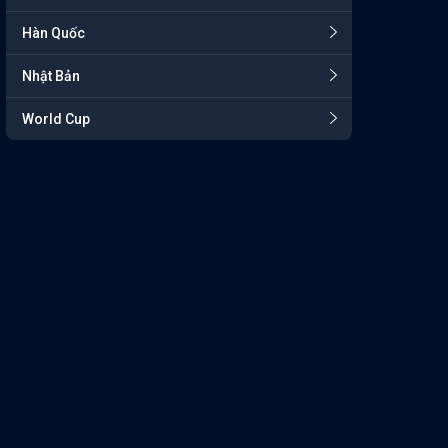
Hàn Quốc
Nhật Bản
World Cup