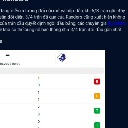
ang diễn ra tương đối cởi mở và hấp dẫn, khi 6/8 trận gần đây
sân đối diện, 3/4 trận đã qua của Randers cũng xuất hiện không
g của trận cầu quyết định ngôi đầu bảng, các chuyên gia
dự đoán
ế khó có thể bùng nổ bàn thắng như 3/4 trận đối đầu gần nhất.
s