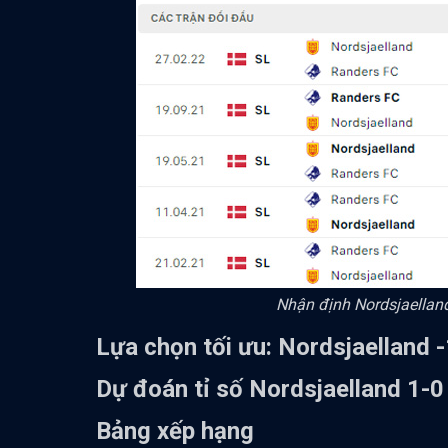
Nhận định Nordsjaelland
Lựa chọn tối ưu: Nordsjaelland -
Dự đoán tỉ số Nordsjaelland 1-
Bảng xếp hạng