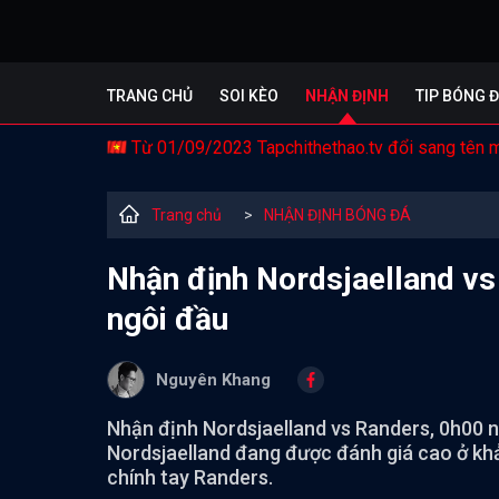
TRANG CHỦ
SOI KÈO
NHẬN ĐỊNH
TIP BÓNG 
Từ 01/09/2023 Tapchithethao.tv đổi sang tên 
Trang chủ
>
NHẬN ĐỊNH BÓNG ĐÁ
Nhận định Nordsjaelland vs 
ngôi đầu
Nguyên Khang
Nhận định Nordsjaelland vs Randers, 0h00 n
Nordsjaelland đang được đánh giá cao ở khả
chính tay Randers.