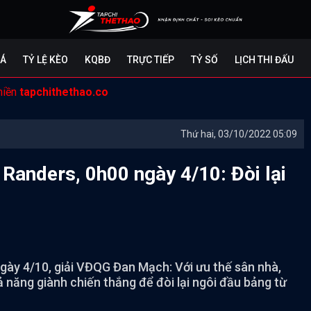
ĐÁ
TỶ LỆ KÈO
KQBĐ
TRỰC TIẾP
TỶ SỐ
LỊCH THI ĐẤU
miền
tapchithethao.co
Thứ hai, 03/10/2022 05:09
Randers, 0h00 ngày 4/10: Đòi lại
gày 4/10, giải VĐQG Đan Mạch: Với ưu thế sân nhà,
 năng giành chiến thắng để đòi lại ngôi đầu bảng từ