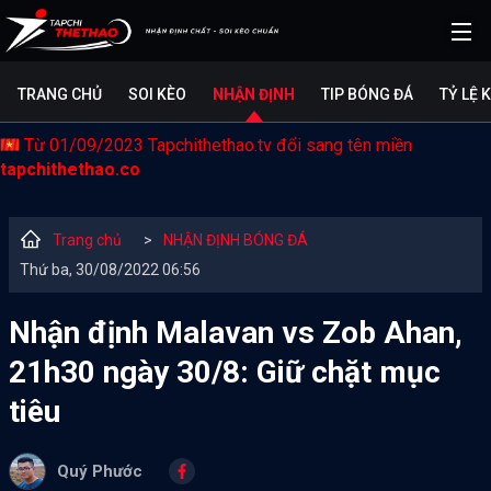
TRANG CHỦ
SOI KÈO
NHẬN ĐỊNH
TIP BÓNG ĐÁ
TỶ LỆ 
Từ 01/09/2023 Tapchithethao.tv đổi sang tên miền
tapchithethao.co
Trang chủ
>
NHẬN ĐỊNH BÓNG ĐÁ
Thứ ba, 30/08/2022 06:56
Nhận định Malavan vs Zob Ahan,
21h30 ngày 30/8: Giữ chặt mục
tiêu
Quý Phước