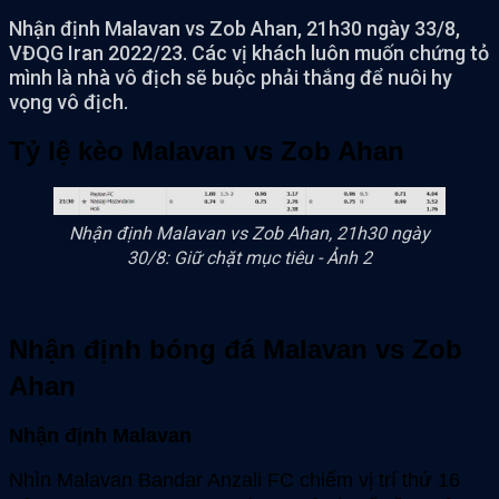
Nhận định Malavan vs Zob Ahan, 21h30 ngày 33/8,
VĐQG Iran 2022/23. Các vị khách luôn muốn chứng tỏ
mình là nhà vô địch sẽ buộc phải thắng để nuôi hy
vọng vô địch.
Tỷ lệ kèo Malavan vs Zob Ahan
Nhận định Malavan vs Zob Ahan, 21h30 ngày
30/8: Giữ chặt mục tiêu - Ảnh 2
Nhận định bóng đá Malavan vs Zob 
Ahan
Nhận định Malavan
Nhìn Malavan Bandar Anzali FC chiếm vị trí thứ 16 