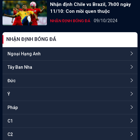
Nhận định Chile vs Brazil, 7h00 ngày
11/10: Con mồi quen thuộc
09/10/2024
NHẬN ĐỊNH BÓNG ĐÁ
NHẬN ĐỊNH BÓNG ĐÁ
Ngoại Hạng Anh
Tây Ban Nha
Đức
Ý
Pháp
C1
C2