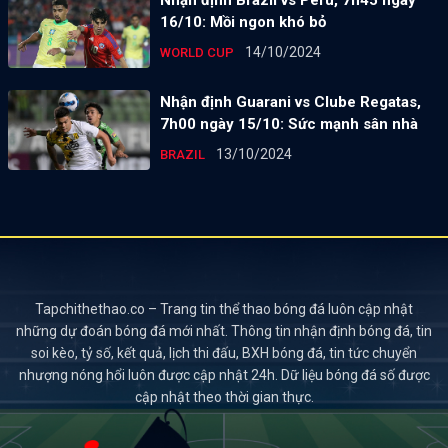
Nhận định Brazil vs Peru, 7h45 ngày
16/10: Mồi ngon khó bỏ
14/10/2024
WORLD CUP
Nhận định Guarani vs Clube Regatas,
7h00 ngày 15/10: Sức mạnh sân nhà
13/10/2024
BRAZIL
Tapchithethao.co – Trang tin thể thao bóng đá luôn cập nhật
những dự đoán bóng đá mới nhất. Thông tin nhận định bóng đá, tin
soi kèo, tỷ số, kết quả, lịch thi đấu, BXH bóng đá, tin tức chuyển
nhượng nóng hổi luôn được cập nhật 24h. Dữ liệu bóng đá số được
cập nhật theo thời gian thực.