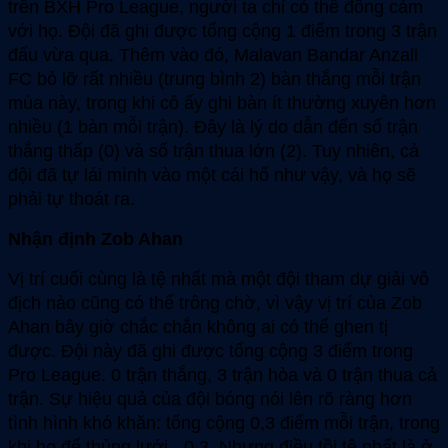
trên BXH Pro League, người ta chỉ có thể đồng cảm 
với họ. Đội đã ghi được tổng cộng 1 điểm trong 3 trận 
đấu vừa qua. Thêm vào đó, Malavan Bandar Anzali 
FC bỏ lỡ rất nhiều (trung bình 2) bàn thắng mỗi trận 
mùa này, trong khi cô ấy ghi bàn ít thường xuyên hơn 
nhiều (1 bàn mỗi trận). Đây là lý do dẫn đến số trận 
thắng thấp (0) và số trận thua lớn (2). Tuy nhiên, cả 
đội đã tự lái mình vào một cái hố như vậy, và họ sẽ 
phải tự thoát ra.
Nhận định Zob Ahan
Vị trí cuối cùng là tệ nhất mà một đội tham dự giải vô 
địch nào cũng có thể trông chờ, vì vậy vị trí của Zob 
Ahan bây giờ chắc chắn không ai có thể ghen tị 
được. Đội này đã ghi được tổng cộng 3 điểm trong 
Pro League. 0 trận thắng, 3 trận hòa và 0 trận thua cả 
trận. Sự hiệu quả của đội bóng nói lên rõ ràng hơn 
tình hình khó khăn: tổng cộng 0,3 điểm mỗi trận, trong 
khi họ để thủng lưới - 0,3. Nhưng điều tồi tệ nhất là ở 