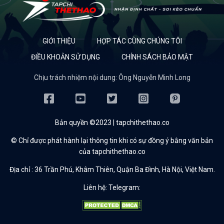
GIỚI THIỆU
HỢP TÁC CÙNG CHÚNG TÔI
ĐIỀU KHOẢN SỬ DỤNG
CHÍNH SÁCH BẢO MẬT
Chịu trách nhiệm nội dung: Ông Nguyễn Minh Long
Bản quyền ©2023 | tapchithethao.co
© Chỉ được phát hành lại thông tin khi có sự đồng ý bằng văn bản
của tapchithethao.co
Địa chỉ :
36 Trần Phú, Khâm Thiên, Quận Ba Đình, Hà Nội, Việt Nam.
Liên hệ: Telegram: