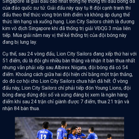
Singapore là giải đấu cao nhất trong hệ thống thi đấu bóng đá
của đảo quốc sư tử. Giải đấu này quy tụ 8 đội cạnh tranh thi
đấu theo thể thức vòng tròn tính điểm và không áp dụng thể
thức lên hạng và xuống hạng. Lion City Sailors chính là đương
kim vô địch Singapore khi đã thống trị giải VĐQG 3 mùa liên
tiếp. Mùa giải năm nay vị thế kẻ thống trị của đội bóng này
đang bị lung lay.
Cụ thể, sau 24 vòng đấu, Lion City Sailors đang xếp thứ hai với
51 điểm, dù là đội ghi nhiều bàn thắng và nhận ít bàn thua nhất
nhưng vẫn phải xếp sau Albirex Niigata, đội bóng đã có 54
điểm. Khoảng cách giữa hai đội hiện chỉ bằng một trận thắng,
do đó cơ hội cho Lion City Sailors chưa hẳn đã hết. Ở vòng
đấu này, Lion City Sailors chỉ phải tiếp đón Young Lions, đội
bóng đang đứng đội sổ và xứng đáng bị xem là ngân hàng
điểm khi sau 24 trận chỉ giành được 7 điểm, thua 21 trận và
nhận 84 bàn thua.