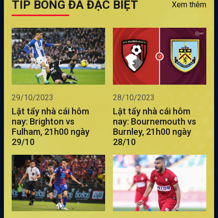
TIP BÓNG ĐÁ ĐẶC BIỆT
Xem thêm
29/10/2023
28/10/2023
Lật tẩy nhà cái hôm
Lật tẩy nhà cái hôm
nay: Brighton vs
nay: Bournemouth vs
Fulham, 21h00 ngày
Burnley, 21h00 ngày
29/10
28/10