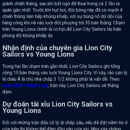
giành chiến thắng, sau khi bất ngờ để thua trong cả 2 lần ra
quân gần nhất. Trước khi hụt hơi, đội bóng này đã có mạch 4
chiến thắng liên tiếp khủng khiếp, với sự bùng nổ dữ dội của
hàng công khi nã vào lưới đối phương tới 30 bàn thắng. Chạm
trán Young Lions chính là cơ hội để Lion City Sailors tái hiện
phong độ khủng khiếp ấy.
Nhận định của chuyên gia Lion City
Sailors vs Young Lions
Trong hai lần chạm trán gần nhất, Lion City Sailors ghi tổng
cộng 15 bàn thắng vào lưới Young Lions City. Vì vậy, rào cản tỷ
lệ châu Á là chủ nhà chấp 3 1/2 không phải là vấn đề. Theo
nhận định chuyên gia
, trận này Lion City Sailors sẽ thắng
đậm.
Dự đoán tài xỉu Lion City Sailors vs
Young Lions
Đối với những trận đấu có tỷ lệ chấp sâu, nếu đã đặt niềm tin ở
cửa trên thì không thể đâm đầu vào cửa xỉu. Như vậy chẳng