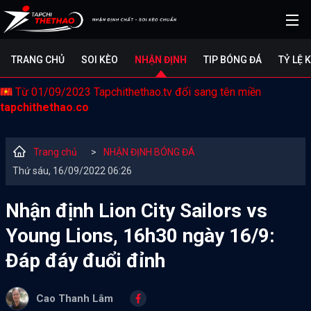
TRANG CHỦ
SOI KÈO
NHẬN ĐỊNH
TIP BÓNG ĐÁ
TỶ LỆ 
Từ 01/09/2023 Tapchithethao.tv đổi sang tên miền
tapchithethao.co
Trang chủ
>
NHẬN ĐỊNH BÓNG ĐÁ
Thứ sáu, 16/09/2022 06:26
Nhận định Lion City Sailors vs
Young Lions, 16h30 ngày 16/9:
Đáp đáy đuổi đỉnh
Cao Thanh Lâm