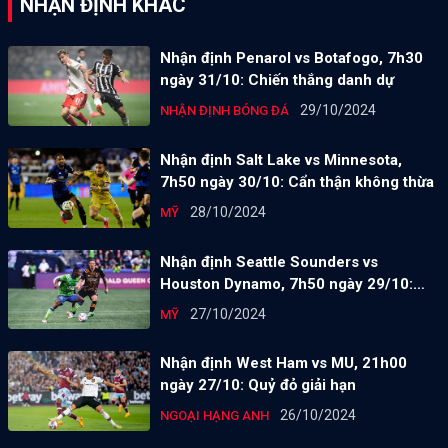
NHẬN ĐỊNH KHÁC
Nhận định Penarol vs Botafogo, 7h30
ngày 31/10: Chiến thắng danh dự
29/10/2024
NHẬN ĐỊNH BÓNG ĐÁ
Nhận định Salt Lake vs Minnesota,
7h50 ngày 30/10: Cẩn thận không thừa
28/10/2024
MỸ
Nhận định Seattle Sounders vs
Houston Dynamo, 7h50 ngày 29/10:
Điểm tựa sân nhà
27/10/2024
MỸ
Nhận định West Ham vs MU, 21h00
ngày 27/10: Quỷ đỏ giải hạn
26/10/2024
NGOẠI HẠNG ANH