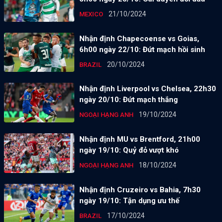
21/10/2024
MEXICO
Nhận định Chapecoense vs Goias,
6h00 ngày 22/10: Đứt mạch hồi sinh
20/10/2024
BRAZIL
Nhận định Liverpool vs Chelsea, 22h30
ngày 20/10: Đứt mạch thắng
19/10/2024
NGOẠI HẠNG ANH
Nhận định MU vs Brentford, 21h00
ngày 19/10: Quỷ đỏ vượt khó
18/10/2024
NGOẠI HẠNG ANH
Nhận định Cruzeiro vs Bahia, 7h30
ngày 19/10: Tận dụng ưu thế
17/10/2024
BRAZIL