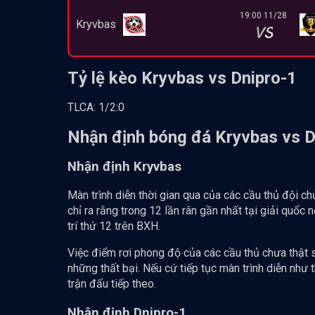
19:00 11/28
Kryvbas
VS
Tỷ lệ kèo Kryvbas vs Dnipro-1
TLCA: 1/2:0
Nhận định bóng đá Kryvbas vs D
Nhận định Kryvbas
Màn trình diễn thời gian qua của các cầu thủ đội c
chỉ ra rằng trong 12 lần rân gần nhất tại giải quố
trí thứ 12 trên BXH.
Việc điểm rơi phong độ của các cầu thủ chưa thật sự
những thất bại. Nếu cứ tiếp tục màn trình diễn như t
trận đấu tiếp theo.
Nhận định Dnipro-1