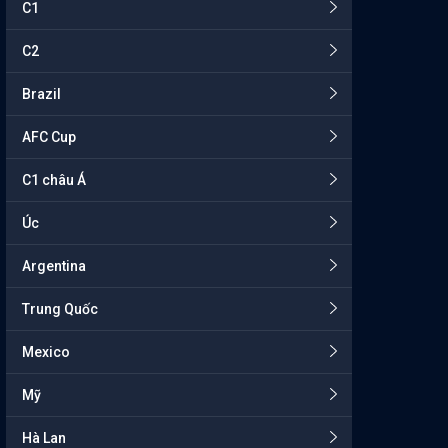
C1
C2
Brazil
AFC Cup
C1 châu Á
Úc
Argentina
Trung Quốc
Mexico
Mỹ
Hà Lan