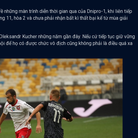
ề những màn trình diễn thời gian qua của Dnipro-1, khi liên tiếp
g 11, hòa 2 và chưa phải nhận bất kì thất bại kể từ mùa giải
V Oleksandr Kucher những năm gần đây. Nếu cứ tiếp tục giữ vững
hội để họ có được chức vô địch cũng không phải là điều quá xa