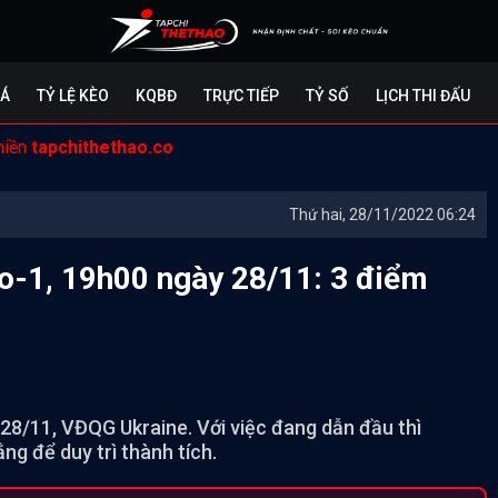
ĐÁ
TỶ LỆ KÈO
KQBĐ
TRỰC TIẾP
TỶ SỐ
LỊCH THI ĐẤU
miền
tapchithethao.co
Thứ hai, 28/11/2022 06:24
o-1, 19h00 ngày 28/11: 3 điểm
28/11, VĐQG Ukraine. Với việc đang dẫn đầu thì
g để duy trì thành tích.