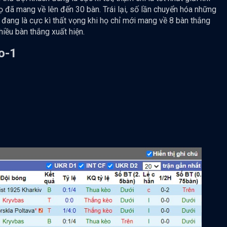
ọ đã mang về lên đến 30 bàn. Trái lại, số lần chuyển hóa những
 đang là cực kì thất vọng khi họ chỉ mới mang về 8 bàn thắng
hiều bàn thắng xuất hiện.
o-1