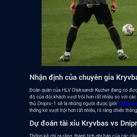
Nhận định của chuyên gia Kryvb
Đoàn quân của HLV Oleksandr Kucher đang có được s
độ của đội khách vượt trội hơn rất nhiều so với cá
thủ Dnipro-1 sẽ là những người được giới
chuyên 
thống kê vượt trội hơn rất nhiều, rõ ràng chiến thắn
Dự đoán tài xỉu Kryvbas vs Dnip
Thống kê chỉ ra rằng, thành tích ghi bàn của các cầu 