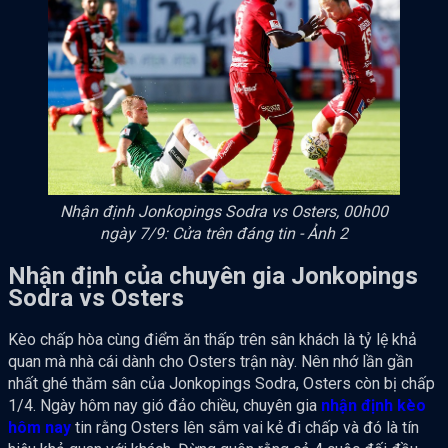
Nhận định Jonkopings Sodra vs Osters, 00h00
ngày 7/9: Cửa trên đáng tin - Ảnh 2
Nhận định của chuyên gia Jonkopings
Sodra vs Osters
Kèo chấp hòa cùng điểm ăn thấp trên sân khách là tỷ lệ khả
quan mà nhà cái dành cho Osters trận này. Nên nhớ lần gần
nhất ghé thăm sân của Jonkopings Sodra, Osters còn bị chấp
1/4. Ngày hôm nay gió đảo chiều, chuyên gia
nhận định kèo
hôm nay
tin rằng Osters lên sắm vai kẻ đi chấp và đó là tín