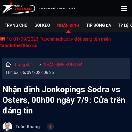
TRANG CHỦ
SOI KÈO
NHẬN ĐỊNH
TIP BÓNG ĐÁ
TỶ LỆ 
Từ 01/09/2023 Tapchithethao.tv đổi sang tên miền
tapchithethao.co
Trang chủ
>
NHẬN ĐỊNH BÓNG ĐÁ
Thứ ba, 06/09/2022 06:35
Nhận định Jonkopings Sodra vs
Osters, 00h00 ngày 7/9: Cửa trên
đáng tin
Tuấn Khang