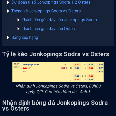
Dự đoán tỉ số Jonkopings Sodra 1-2 Osters
Thống kê Jonkopings Sodra vs Osters
Thành tích gần đây của Jonkopings Sodra
Thành tích gần đây của Osters
Bảng xếp hạng
Tỷ lệ kèo Jonkopings Sodra vs Osters
Nhận định Jonkopings Sodra vs Osters, 00h00
ngày 7/9: Cửa trên đáng tin - Ảnh 1
Nhận định bóng đá Jonkopings Sodra
vs Osters