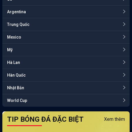
Argentina
Trung Quốc
Mexico
Mỹ
Hà Lan
Hàn Quốc
Nhật Bản
World Cup
TIP BÓNG ĐÁ ĐẶC BIỆT
Xem thêm