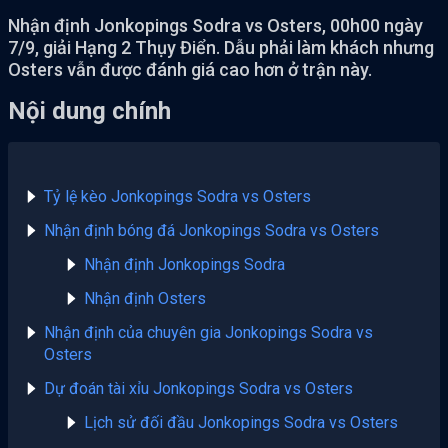
Nhận định Jonkopings Sodra vs Osters, 00h00 ngày
7/9, giải Hạng 2 Thụy Điển. Dẫu phải làm khách nhưng
Osters vẫn được đánh giá cao hơn ở trận này.
Nội dung chính
Tỷ lệ kèo Jonkopings Sodra vs Osters
Nhận định bóng đá Jonkopings Sodra vs Osters
Nhận định Jonkopings Sodra
Nhận định Osters
Nhận định của chuyên gia Jonkopings Sodra vs
Osters
Dự đoán tài xỉu Jonkopings Sodra vs Osters
Lịch sử đối đầu Jonkopings Sodra vs Osters