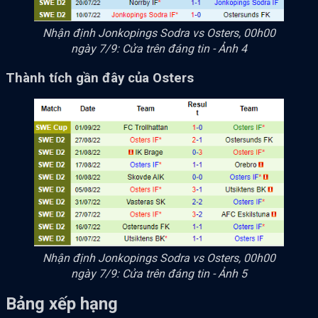
Nhận định Jonkopings Sodra vs Osters, 00h00
ngày 7/9: Cửa trên đáng tin - Ảnh 4
Thành tích gần đây của Osters
Nhận định Jonkopings Sodra vs Osters, 00h00
ngày 7/9: Cửa trên đáng tin - Ảnh 5
Bảng xếp hạng