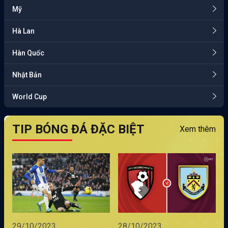
Mỹ
Hà Lan
Hàn Quốc
Nhật Bản
World Cup
TIP BÓNG ĐÁ ĐẶC BIỆT
Xem thêm
29/10/2023
28/10/2023