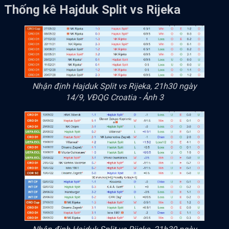
Thống kê Hajduk Split vs Rijeka
Nhận định Hajduk Split vs Rijeka, 21h30 ngày
14/9, VĐQG Croatia - Ảnh 3