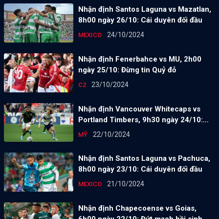
Nhận định Santos Laguna vs Mazatlan,
8h00 ngày 26/10: Cái duyên đối đầu
24/10/2024
MEXICO
Nhận định Fenerbahce vs MU, 2h00
ngày 25/10: Đừng tin Quỷ đỏ
23/10/2024
C2
Nhận định Vancouver Whitecaps vs
Portland Timbers, 9h30 ngày 24/10:
Chưa thoát khủng hoảng
22/10/2024
MỸ
Nhận định Santos Laguna vs Pachuca,
8h00 ngày 23/10: Cái duyên đối đầu
21/10/2024
MEXICO
Nhận định Chapecoense vs Goias,
6h00 ngày 22/10: Đứt mạch hồi sinh