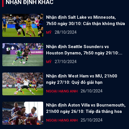
NHẬN ĐỊNH KHÁC
Nhận định Salt Lake vs Minnesota,
7h50 ngày 30/10: Cẩn thận không thừa
28/10/2024
MỸ
Nhận định Seattle Sounders vs
Houston Dynamo, 7h50 ngày 29/10:
Điểm tựa sân nhà
27/10/2024
MỸ
Nhận định West Ham vs MU, 21h00
ngày 27/10: Quỷ đỏ giải hạn
26/10/2024
NGOẠI HẠNG ANH
Nhận định Aston Villa vs Bournemouth,
21h00 ngày 26/10: Tiếp đà thăng hoa
25/10/2024
NGOẠI HẠNG ANH