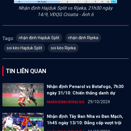
Nhận định Hajduk Split vs Rijeka, 21h30 ngày
14/9, VĐQG Croatia - Ảnh 6
nhận định Hajduk Split
nhận định Rijeka
Tags:
soi kèo Hajduk Split
soi kèo Rijeka
TIN LIÊN QUAN
Nhận định Penarol vs Botafogo, 7h30
ngày 31/10: Chiến thắng danh dự
29/10/2024
NHẬN ĐỊNH BÓNG ĐÁ
Nhận định Tây Ban Nha vs Đan Mạch,
1h45 ngày 13/10: Đẳng cấp vượt trội