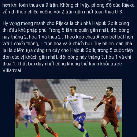
hơn khi toàn thua cả 9 trận. Không chỉ vậy, phong độ của Rijeka
vẫn đi theo chiều xuống với 2 trận gần nhất toàn thua 0-3.
Hy vọng mong manh cho Rijeka là chủ nhà Hajduk Split cũng
thi đấu khá phập phù. Trong 5 lần ra quân gần nhất, đội bóng
này thắng 2, hòa 1 và thua 2 . Theo kèo châu Á còn bết bát hơn
với 1 chiến thắng, 1 trận hòa và 3 chiến bại. Tuy nhiên, sân nhà
lại là điểm tựa đáng tin cậy cho Hajduk Split, trong 5 cuộc tiếp
đón các vị khách gần nhất, đội bóng này thắng 3, hòa 1 và chỉ
thua 1. Thất bại duy nhất cũng không thể tránh khỏi trước
Villarreal.