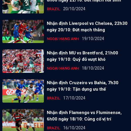
20/10/2024
BRAZIL
Nhận định Liverpool vs Chelsea, 22h30
ngày 20/10: Đứt mạch thắng
19/10/2024
NGOẠI HẠNG ANH
Nhận định MU vs Brentford, 21h00
ngày 19/10: Quỷ đỏ vượt khó
18/10/2024
NGOẠI HẠNG ANH
Nhận định Cruzeiro vs Bahia, 7h30
ngày 19/10: Tận dụng ưu thế
17/10/2024
BRAZIL
Nhận định Flamengo vs Fluminense,
6h00 ngày 18/10: Củng cố vị trí
16/10/2024
BRAZIL