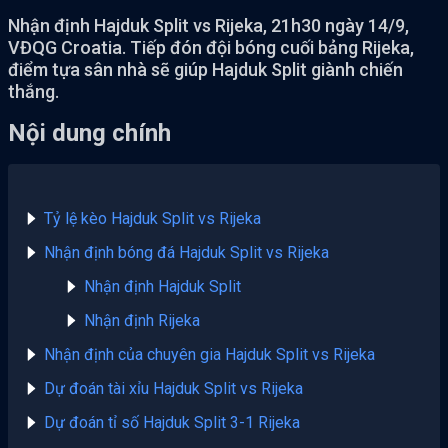
Nhận định Hajduk Split vs Rijeka, 21h30 ngày 14/9,
VĐQG Croatia. Tiếp đón đội bóng cuối bảng Rijeka,
điểm tựa sân nhà sẽ giúp Hajduk Split giành chiến
thắng.
Nội dung chính
Tỷ lệ kèo Hajduk Split vs Rijeka
Nhận định bóng đá Hajduk Split vs Rijeka
Nhận định Hajduk Split
Nhận định Rijeka
Nhận định của chuyên gia Hajduk Split vs Rijeka
Dự đoán tài xỉu Hajduk Split vs Rijeka
Dự đoán tỉ số Hajduk Split 3-1 Rijeka