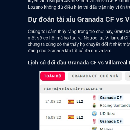
luyện viên Miguel Álvarez của Villarreal CF B không
Lozano không đủ điều kiện thi đấu trận này vì án tre
Dự đoán tài xỉu Granada CF vs Vi
Chúng tôi cảm thấy rằng trong trò chơi này, Granada
một số cơ hội mà họ tạo ra. Ngược lại, Villarreal 
chúng ta cũng có thể thấy họ chuyển đổi ít nhất mộ
đáng cho Granada khi tất cả đã nói và làm.
Lịch sử đối đầu Granada CF vs Villarreal 