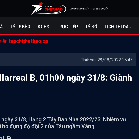
ĐÁ
TỶ LỆ KÈO
KQBĐ
TRỰC TIẾP
TỶ SỐ
LỊCH THI ĐẤU
miền
tapchithethao.co
Thứ hai, 29/08/2022 15:45
larreal B, 01h00 ngày 31/8: Giành
0 ngày 31/8, Hạng 2 Tây Ban Nha 2022/23. Nhiệm vụ
i họ đụng độ đội 2 của Tàu ngầm Vàng.