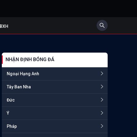
BXH
NHẬN ĐỊNH BÓNG ĐÁ
Ngoại Hạng Anh
Tây Ban Nha
Đức
Ý
Pháp