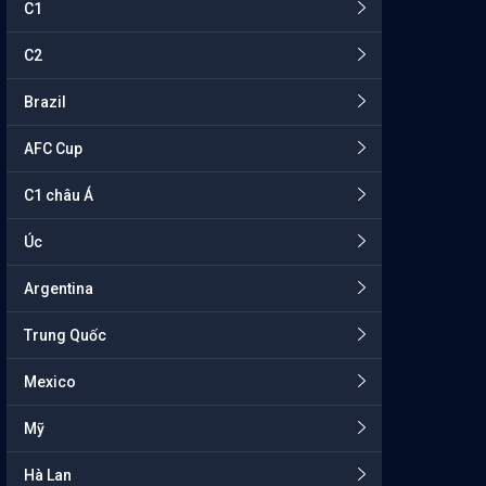
C1
C2
Brazil
AFC Cup
C1 châu Á
Úc
Argentina
Trung Quốc
Mexico
Mỹ
Hà Lan