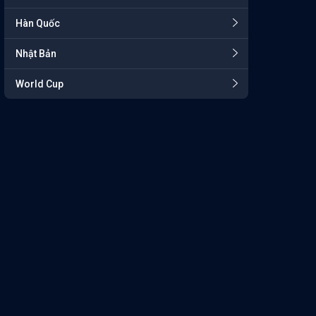
Hàn Quốc
Nhật Bản
World Cup