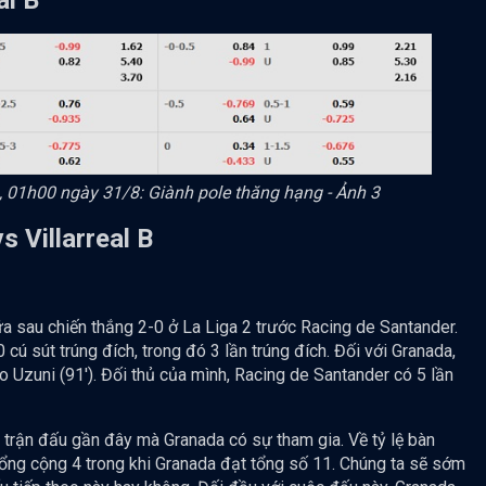
al B
, 01h00 ngày 31/8: Giành pole thăng hạng - Ảnh 3
 Villarreal B
a sau chiến thắng 2-0 ở La Liga 2 trước Racing de Santander.
ú sút trúng đích, trong đó 3 lần trúng đích. Đối với Granada,
o Uzuni (91'). Đối thủ của mình, Racing de Santander có 5 lần
6 trận đấu gần đây mà Granada có sự tham gia. Về tỷ lệ bàn
tổng cộng 4 trong khi Granada đạt tổng số 11. Chúng ta sẽ sớm