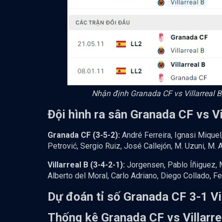
Nhận định Granada CF vs Villarreal B
Đội hình ra sân Granada CF vs Vi
Granada CF (3-5-2):
André Ferreira, Ignasi Miquel
Petrović, Sergio Ruiz, José Callejón, M. Uzuni, M. 
Villarreal B (3-4-2-1):
Jorgensen, Pablo Íñiguez, M
Alberto del Moral, Carlo Adriano, Diego Collado, Fe
Dự đoán tỉ số Granada CF 3-1 Vil
Thống kê Granada CF vs Villarre