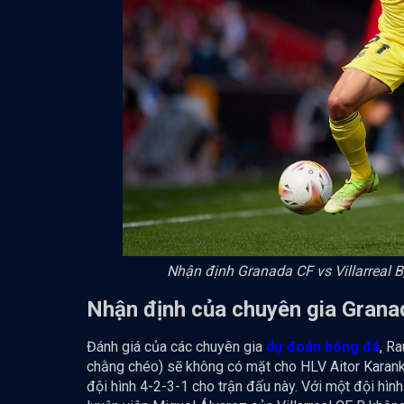
Nhận định Granada CF vs Villarreal B
Nhận định của chuyên gia Granad
Đánh giá của các chuyên gia
dự đoán bóng đá
, R
chằng chéo) sẽ không có mặt cho HLV Aitor Karank
đội hình 4-2-3-1 cho trận đấu này. Với một đội hì