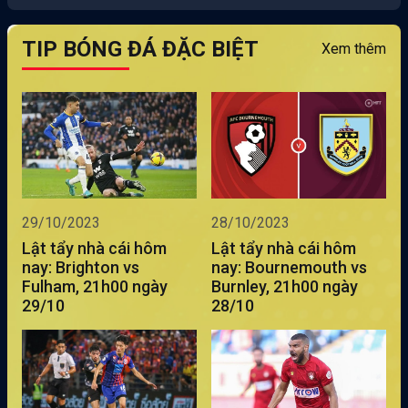
TIP BÓNG ĐÁ ĐẶC BIỆT
Xem thêm
29/10/2023
28/10/2023
Lật tẩy nhà cái hôm
Lật tẩy nhà cái hôm
nay: Brighton vs
nay: Bournemouth vs
Fulham, 21h00 ngày
Burnley, 21h00 ngày
29/10
28/10