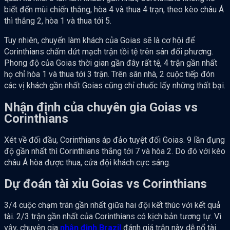
biết đến mùi chiến thắng, hòa 4 và thua 4 trạn, theo kèo châu Á
thì thắng 2, hòa 1 và thua tới 5.
Tuy nhiên, chuyến làm khách của Goias sẽ là cơ hội để
Corinthians chấm dứt mạch trận tồi tệ trên sân đối phương.
Phong độ của Goias thời gian gần đây rất tệ, 4 trận gần nhất
họ chỉ hòa 1 và thua tới 3 trận. Trên sân nhà, 2 cuộc tiếp đón
các vị khách gần nhất Goias cũng chỉ chuốc lấy những thất bại.
Nhận định của chuyên gia Goias vs
Corinthians
Xét về đối đầu, Corinthians áp đảo tuyệt đối Goias. 9 lần đụng
độ gần nhất thì Corinthians thắng tới 7 và hòa 2. Do đó với kèo
châu Á hòa được thua, cửa đội khách cực sáng.
Dự đoán tài xỉu Goias vs Corinthians
3/4 cuộc chạm trán gần nhất giữa hai đội kết thúc với kết quả
tài. 2/3 trận gần nhất của Corinthians có kịch bản tương tự. Vì
vậy, chuyên gia
nhận định Brazil
đánh giá trận này dễ nổ tài.