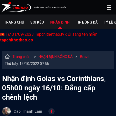
TRANG CHỦ
SOI KÈO
NHẬN ĐỊNH
TIP BÓNG ĐÁ
TỶ LỆ 
Từ 01/09/2023 Tapchithethao.tv đổi sang tên miền
tapchithethao.co
Trang chủ
>
NHẬN ĐỊNH BÓNG ĐÁ
>
Brazil
Thứ bảy, 15/10/2022 07:56
Nhận định Goias vs Corinthians,
05h00 ngày 16/10: Đẳng cấp
chênh lệch
Cao Thanh Lâm