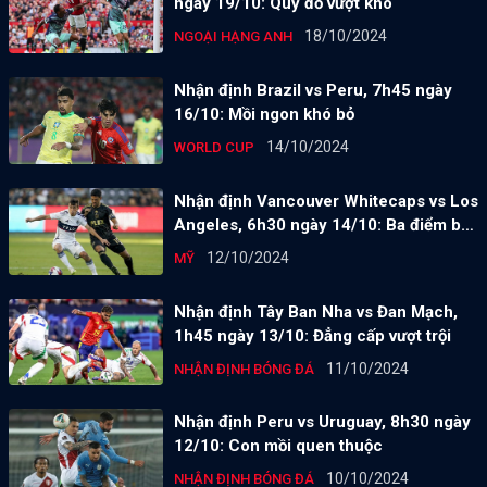
ngày 19/10: Quỷ đỏ vượt khó
18/10/2024
NGOẠI HẠNG ANH
Nhận định Brazil vs Peru, 7h45 ngày
16/10: Mồi ngon khó bỏ
14/10/2024
WORLD CUP
Nhận định Vancouver Whitecaps vs Los
Angeles, 6h30 ngày 14/10: Ba điểm bắt
buộc
12/10/2024
MỸ
Nhận định Tây Ban Nha vs Đan Mạch,
1h45 ngày 13/10: Đẳng cấp vượt trội
11/10/2024
NHẬN ĐỊNH BÓNG ĐÁ
Nhận định Peru vs Uruguay, 8h30 ngày
12/10: Con mồi quen thuộc
10/10/2024
NHẬN ĐỊNH BÓNG ĐÁ