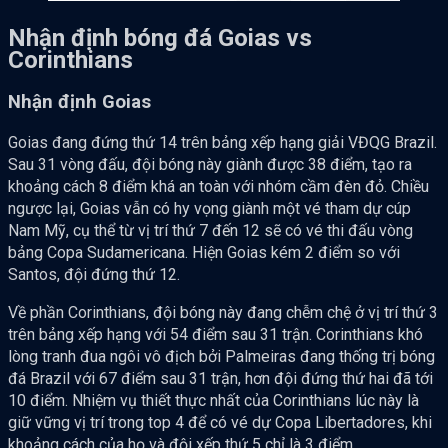
Nhận định bóng đá Goias vs
Corinthians
Nhận định Goias
Goias đang đứng thứ 14 trên bảng xếp hạng giải VĐQG Brazil.
Sau 31 vòng đấu, đội bóng này giành được 38 điểm, tạo ra
khoảng cách 8 điểm khá an toàn với nhóm cầm đèn đỏ. Chiều
ngược lại, Goias vẫn có hy vọng giành một vé tham dự cúp
Nam Mỹ, cụ thể từ vị trí thứ 7 đến 12 sẽ có vé thi đấu vòng
bảng Copa Sudamericana. Hiện Goias kém 2 điểm so với
Santos, đội đứng thứ 12.
Về phần Corinthians, đội bóng này đang chễm chệ ở vị trí thứ 3
trên bảng xếp hạng với 54 điểm sau 31 trận. Corinthians khó
lòng tranh đua ngôi vô địch bởi Palmeiras đang thống trị bóng
đá Brazil với 67 điểm sau 31 trận, hơn đội đứng thứ hai đã tới
10 điểm. Nhiệm vụ thiết thực nhất của Corinthians lúc này là
giữ vững vị trí trong top 4 để có vé dự Copa Libertadores, khi
khoảng cách của họ và đội xếp thứ 5 chỉ là 3 điểm.