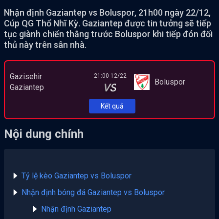
Nhận định Gaziantep vs Boluspor, 21h00 ngày 22/12,
Cúp QG Thổ Nhĩ Kỳ. Gaziantep được tin tưởng sẽ tiếp
tục giành chiến thắng trước Boluspor khi tiếp đón đối
thủ này trên sân nhà.
Gazisehir
21:00 12/22
Boluspor
VS
Gaziantep
Kết quả
Nội dung chính
Tỷ lệ kèo Gaziantep vs Boluspor
Nhận định bóng đá Gaziantep vs Boluspor
Nhận định Gaziantep