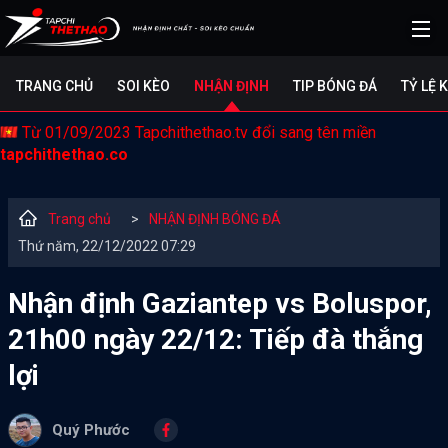
TRANG CHỦ
SOI KÈO
NHẬN ĐỊNH
TIP BÓNG ĐÁ
TỶ LỆ 
Từ 01/09/2023 Tapchithethao.tv đổi sang tên miền
tapchithethao.co
Trang chủ
>
NHẬN ĐỊNH BÓNG ĐÁ
Thứ năm, 22/12/2022 07:29
Nhận định Gaziantep vs Boluspor,
21h00 ngày 22/12: Tiếp đà thắng
lợi
Quý Phước