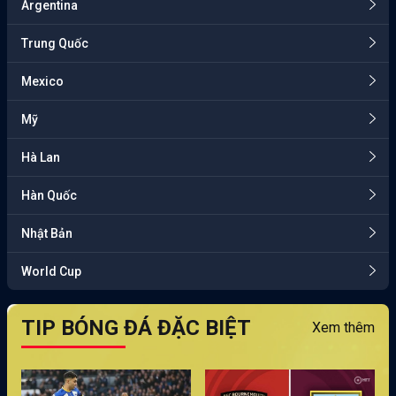
Argentina
Trung Quốc
Mexico
Mỹ
Hà Lan
Hàn Quốc
Nhật Bản
World Cup
TIP BÓNG ĐÁ ĐẶC BIỆT
Xem thêm