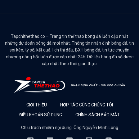
Tapchithethao.co – Trang tin thể thao bóng đá luôn cập nhật
những dự đoán bóng đá mới nhất. Thông tin nhận định bóng đá, tin
soi kèo, tỷ số, kết quả, lịch thi đấu, BXH bóng đá, tin tức chuyển
nhượng nóng hổi luôn được cập nhật 24h. Dữ liệu bóng đá số được
cập nhật theo thời gian thực.
GIỚI THIỆU
HỢP TÁC CÙNG CHÚNG TÔI
ĐIỀU KHOẢN SỬ DỤNG
CHÍNH SÁCH BẢO MẬT
Chịu trách nhiệm nội dung: Ông Nguyễn Minh Long