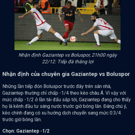
Nhận định Gaziantep vs Boluspor, 21h00 ngày
22/12: Tiếp đà thắng lợi
Nhận định của chuyên gia Gaziantep vs Boluspor
Những lần tiếp đón Boluspor trước đây trên sân nhà,
Gaziantep thường chỉ chấp -1/4 theo kèo châu Á. Vì vậy với
mức chấp -1/2 ở lần tái đấu sắp tới, Gaziantep đang cho thấy
họ là kênh đầu tư sáng nước trước giờ bóng lăn. Đáng chú ý,
kèo chính đang có xu hướng dịch chuyển sang mức 0:3/4
trước giờ bóng lăn.
Chọn: Gaziantep -1/2