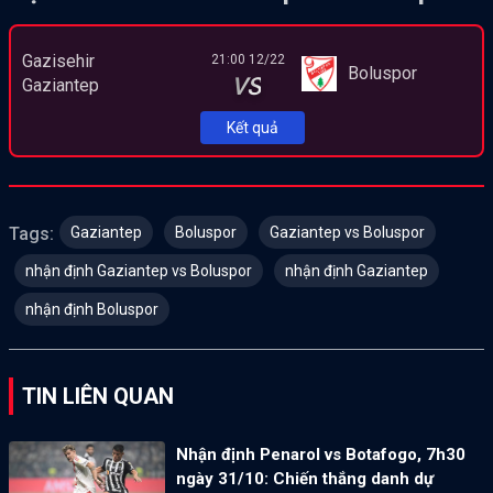
Gazisehir
21:00 12/22
Boluspor
VS
Gaziantep
Kết quả
Gaziantep
Boluspor
Gaziantep vs Boluspor
Tags:
nhận định Gaziantep vs Boluspor
nhận định Gaziantep
nhận định Boluspor
TIN LIÊN QUAN
Nhận định Penarol vs Botafogo, 7h30
ngày 31/10: Chiến thắng danh dự