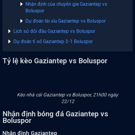
Nhận định của chuyên gia Gaziantep vs
Boluspor
Dự đoán tài xỉu Gaziantep vs Boluspor
Lịch sử đối đầu Gaziantep vs Boluspor
Dự đoán tỉ số Gaziantep 3-1 Boluspor
Tỷ lệ kèo Gaziantep vs Boluspor
Kèo nhà cái Gaziantep vs Boluspor, 21h00 ngày
22/12
Nhận định bóng đá Gaziantep vs
Boluspor
Nhận định Gaziantep