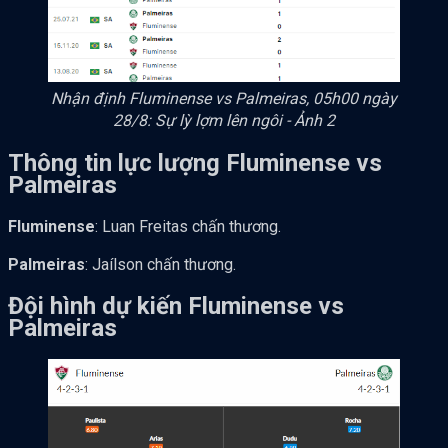
Nhận định Fluminense vs Palmeiras, 05h00 ngày
28/8: Sự lỳ lợm lên ngôi - Ảnh 2
Thông tin lực lượng Fluminense vs
Palmeiras
Fluminense
: Luan Freitas chấn thương.
Palmeiras
: Jaílson chấn thương.
Đội hình dự kiến Fluminense vs
Palmeiras