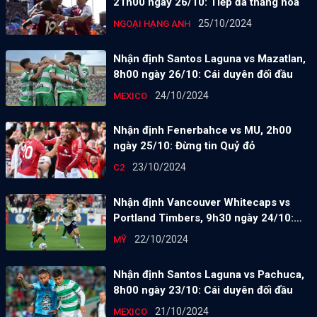
21h00 ngày 26/10: Tiếp đà thăng hoa
25/10/2024
NGOẠI HẠNG ANH
Nhận định Santos Laguna vs Mazatlan,
8h00 ngày 26/10: Cái duyên đối đầu
24/10/2024
MEXICO
Nhận định Fenerbahce vs MU, 2h00
ngày 25/10: Đừng tin Quỷ đỏ
23/10/2024
C2
Nhận định Vancouver Whitecaps vs
Portland Timbers, 9h30 ngày 24/10:
Chưa thoát khủng hoảng
22/10/2024
MỸ
Nhận định Santos Laguna vs Pachuca,
8h00 ngày 23/10: Cái duyên đối đầu
21/10/2024
MEXICO