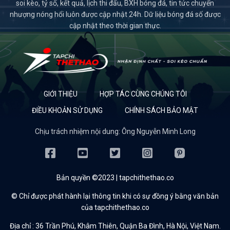
soi kèo, tỷ số, kết quả, lịch thi đấu, BXH bóng đá, tin tức chuyển
nhượng nóng hổi luôn được cập nhật 24h. Dữ liệu bóng đá số được
cập nhật theo thời gian thực.
GIỚI THIỆU
HỢP TÁC CÙNG CHÚNG TÔI
ĐIỀU KHOẢN SỬ DỤNG
CHÍNH SÁCH BẢO MẬT
Chịu trách nhiệm nội dung: Ông Nguyễn Minh Long
Bản quyền ©2023 | tapchithethao.co
© Chỉ được phát hành lại thông tin khi có sự đồng ý bằng văn bản
của tapchithethao.co
Địa chỉ :
36 Trần Phú, Khâm Thiên, Quận Ba Đình, Hà Nội, Việt Nam.