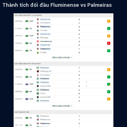
Thành tích đối đầu Fluminense vs Palmeiras