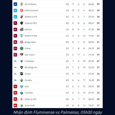
Nhận định Fluminense vs Palmeiras, 05h00 ngày