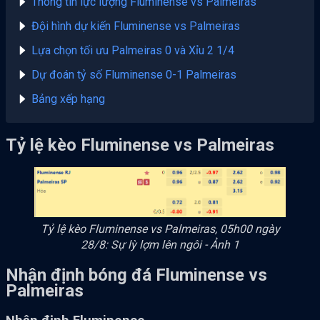
Thông tin lực lượng Fluminense vs Palmeiras
Đội hình dự kiến Fluminense vs Palmeiras
Lựa chọn tối ưu Palmeiras 0 và Xỉu 2 1/4
Dự đoán tỷ số Fluminense 0-1 Palmeiras
Bảng xếp hạng
Tỷ lệ kèo Fluminense vs Palmeiras
Tỷ lệ kèo Fluminense vs Palmeiras, 05h00 ngày
28/8: Sự lỳ lợm lên ngôi - Ảnh 1
Nhận định bóng đá Fluminense vs
Palmeiras