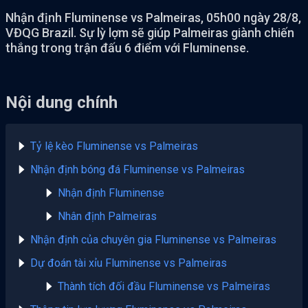
Nhận định Fluminense vs Palmeiras, 05h00 ngày 28/8,
VĐQG Brazil. Sự lỳ lợm sẽ giúp Palmeiras giành chiến
thắng trong trận đấu 6 điểm với Fluminense.
Nội dung chính
Tỷ lệ kèo Fluminense vs Palmeiras
Nhận định bóng đá Fluminense vs Palmeiras
Nhận định Fluminense
Nhân định Palmeiras
Nhận định của chuyên gia Fluminense vs Palmeiras
Dự đoán tài xỉu Fluminense vs Palmeiras
Thành tích đối đầu Fluminense vs Palmeiras