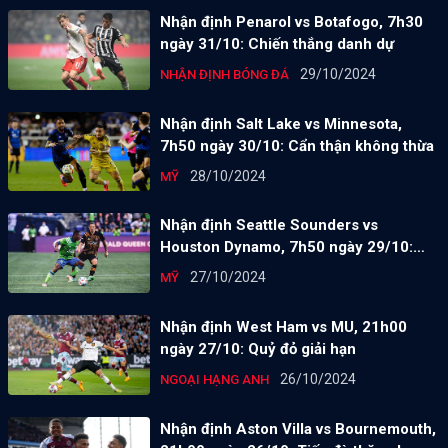
Nhận định Penarol vs Botafogo, 7h30
ngày 31/10: Chiến thắng danh dự
29/10/2024
NHẬN ĐỊNH BÓNG ĐÁ
Nhận định Salt Lake vs Minnesota,
7h50 ngày 30/10: Cẩn thận không thừa
28/10/2024
MỸ
Nhận định Seattle Sounders vs
Houston Dynamo, 7h50 ngày 29/10:
Điểm tựa sân nhà
27/10/2024
MỸ
Nhận định West Ham vs MU, 21h00
ngày 27/10: Quỷ đỏ giải hạn
26/10/2024
NGOẠI HẠNG ANH
Nhận định Aston Villa vs Bournemouth,