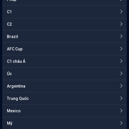
C1
C2
Brazil
AFC Cup
C1 châu Á
Úc
Argentina
Trung Quốc
Mexico
Mỹ