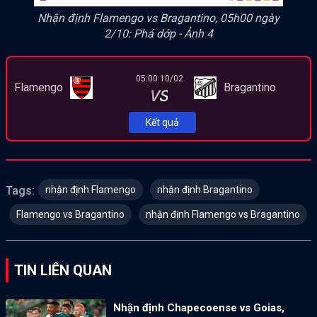
Nhận định Flamengo vs Bragantino, 05h00 ngày
2/10: Phá dớp - Ảnh 4
05:00 10/02
Flamengo
Bragantino
VS
Kết quả
nhận định Flamengo
nhận định Bragantino
Tags:
Flamengo vs Bragantino
nhận định Flamengo vs Bragantino
TIN LIÊN QUAN
Nhận định Chapecoense vs Goias,