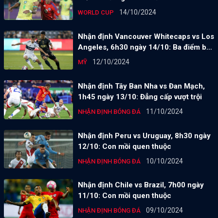
14/10/2024
WORLD CUP
Nhận định Vancouver Whitecaps vs Los
Angeles, 6h30 ngày 14/10: Ba điểm bắt
buộc
12/10/2024
MỸ
Nhận định Tây Ban Nha vs Đan Mạch,
1h45 ngày 13/10: Đẳng cấp vượt trội
11/10/2024
NHẬN ĐỊNH BÓNG ĐÁ
Nhận định Peru vs Uruguay, 8h30 ngày
12/10: Con mồi quen thuộc
10/10/2024
NHẬN ĐỊNH BÓNG ĐÁ
Nhận định Chile vs Brazil, 7h00 ngày
11/10: Con mồi quen thuộc
09/10/2024
NHẬN ĐỊNH BÓNG ĐÁ