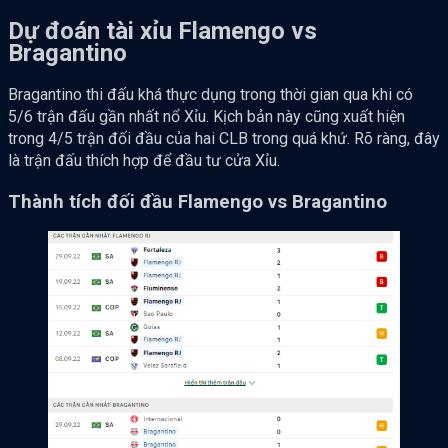
Dự đoán tài xỉu Flamengo vs
Bragantino
Bragantino thi đấu khá thực dụng trong thời gian qua khi có
5/6 trận đấu gần nhất nổ Xỉu. Kịch bản này cũng xuất hiện
trong 4/5 trận đối đầu của hai CLB trong quá khứ. Rõ ràng, đây
là trận đấu thích hợp để đầu tư cửa Xỉu.
Thành tích đối đầu Flamengo vs Bragantino