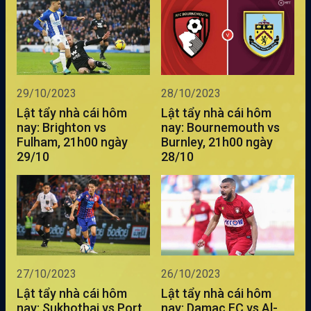
29/10/2023
28/10/2023
Lật tẩy nhà cái hôm
Lật tẩy nhà cái hôm
nay: Brighton vs
nay: Bournemouth vs
Fulham, 21h00 ngày
Burnley, 21h00 ngày
29/10
28/10
27/10/2023
26/10/2023
Lật tẩy nhà cái hôm
Lật tẩy nhà cái hôm
nay: Sukhothai vs Port
nay: Damac FC vs Al-