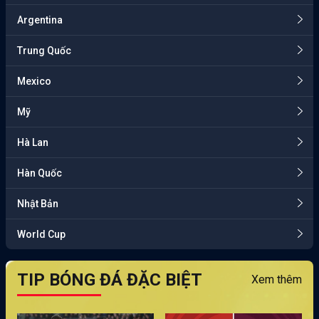
Argentina
Trung Quốc
Mexico
Mỹ
Hà Lan
Hàn Quốc
Nhật Bản
World Cup
TIP BÓNG ĐÁ ĐẶC BIỆT
Xem thêm