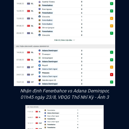
Nhận định Fenerbahce vs Adana Demirspor,
01h45 ngày 23/8, VĐQG Thổ Nhĩ Kỳ - Ảnh 3