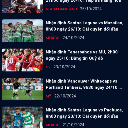
21h00 ngày 26/10: Tiếp đà thăng hoa
25/10/2024
NGOẠI HẠNG ANH
Nhận định Santos Laguna vs Mazatlan,
8h00 ngày 26/10: Cái duyên đối đầu
24/10/2024
MEXICO
Nhận định Fenerbahce vs MU, 2h00
ngày 25/10: Đừng tin Quỷ đỏ
23/10/2024
C2
Nhận định Vancouver Whitecaps vs
Portland Timbers, 9h30 ngày 24/10:
Chưa thoát khủng hoảng
22/10/2024
MỸ
Nhận định Santos Laguna vs Pachuca,
8h00 ngày 23/10: Cái duyên đối đầu
21/10/2024
MEXICO