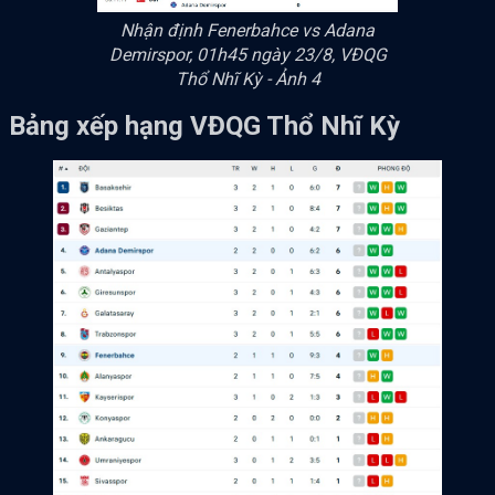
Nhận định Fenerbahce vs Adana
Demirspor, 01h45 ngày 23/8, VĐQG
Thổ Nhĩ Kỳ - Ảnh 4
Bảng xếp hạng VĐQG Thổ Nhĩ Kỳ