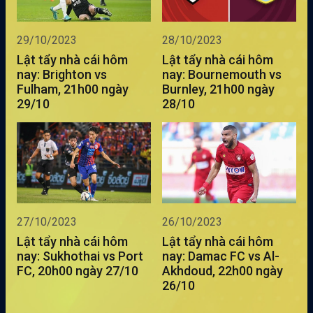
29/10/2023
28/10/2023
Lật tẩy nhà cái hôm
Lật tẩy nhà cái hôm
nay: Brighton vs
nay: Bournemouth vs
Fulham, 21h00 ngày
Burnley, 21h00 ngày
29/10
28/10
27/10/2023
26/10/2023
Lật tẩy nhà cái hôm
Lật tẩy nhà cái hôm
nay: Sukhothai vs Port
nay: Damac FC vs Al-
FC, 20h00 ngày 27/10
Akhdoud, 22h00 ngày
26/10