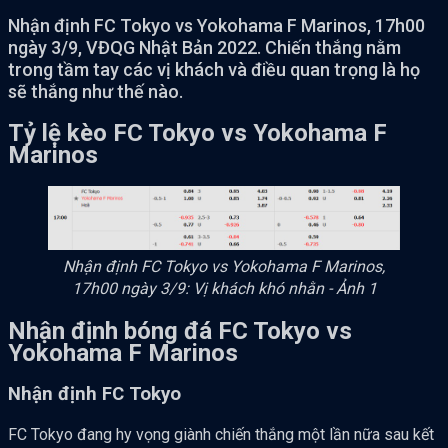
Nhận định FC Tokyo vs Yokohama F Marinos, 17h00
ngày 3/9, VĐQG Nhật Bản 2022. Chiến thắng nằm
trong tầm tay các vị khách và điều quan trọng là họ
sẽ thắng như thế nào.
Tỷ lệ kèo FC Tokyo vs Yokohama F
Marinos
Nhận định FC Tokyo vs Yokohama F Marinos,
17h00 ngày 3/9: Vị khách khó nhằn - Ảnh 1
Nhận định bóng đá FC Tokyo vs
Yokohama F Marinos
Nhận định FC Tokyo
FC Tokyo đang hy vọng giành chiến thắng một lần nữa sau kết