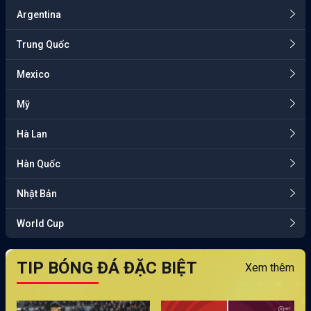
Argentina
Trung Quốc
Mexico
Mỹ
Hà Lan
Hàn Quốc
Nhật Bản
World Cup
TIP BÓNG ĐÁ ĐẶC BIỆT
Xem thêm