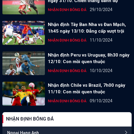
ngày 31/10: Chiến thắng danh dự
29/10/2024
NHẬN ĐỊNH BÓNG ĐÁ
Nhận định Tây Ban Nha vs Đan Mạch,
1h45 ngày 13/10: Đẳng cấp vượt trội
11/10/2024
NHẬN ĐỊNH BÓNG ĐÁ
Nhận định Peru vs Uruguay, 8h30 ngày
12/10: Con mồi quen thuộc
10/10/2024
NHẬN ĐỊNH BÓNG ĐÁ
Nhận định Chile vs Brazil, 7h00 ngày
11/10: Con mồi quen thuộc
09/10/2024
NHẬN ĐỊNH BÓNG ĐÁ
NHẬN ĐỊNH BÓNG ĐÁ
Ngoại Hạng Anh