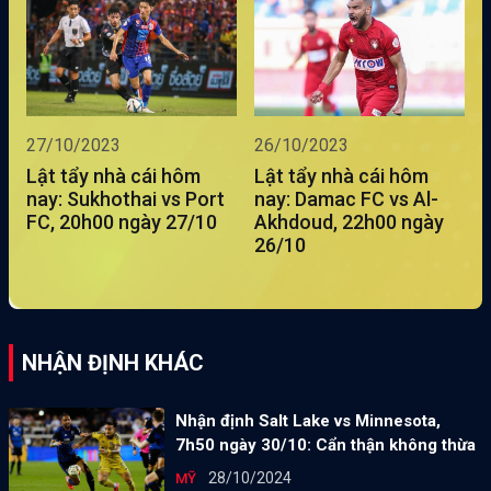
27/10/2023
26/10/2023
Lật tẩy nhà cái hôm
Lật tẩy nhà cái hôm
nay: Sukhothai vs Port
nay: Damac FC vs Al-
FC, 20h00 ngày 27/10
Akhdoud, 22h00 ngày
26/10
NHẬN ĐỊNH KHÁC
Nhận định Salt Lake vs Minnesota,
7h50 ngày 30/10: Cẩn thận không thừa
28/10/2024
MỸ