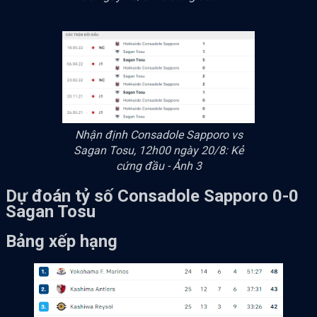
Nhận định Consadole Sapporo vs
Sagan Tosu, 12h00 ngày 20/8: Kẻ
cứng đầu - Ảnh 3
Dự đoán tỷ số Consadole Sapporo 0-0
Sagan Tosu
Bảng xếp hạng