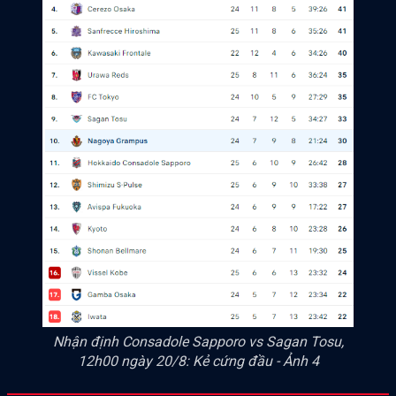
Nhận định Consadole Sapporo vs Sagan Tosu,
12h00 ngày 20/8: Kẻ cứng đầu - Ảnh 4