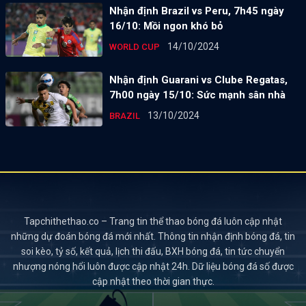
Nhận định Brazil vs Peru, 7h45 ngày
16/10: Mồi ngon khó bỏ
14/10/2024
WORLD CUP
Nhận định Guarani vs Clube Regatas,
7h00 ngày 15/10: Sức mạnh sân nhà
13/10/2024
BRAZIL
Tapchithethao.co – Trang tin thể thao bóng đá luôn cập nhật
những dự đoán bóng đá mới nhất. Thông tin nhận định bóng đá, tin
soi kèo, tỷ số, kết quả, lịch thi đấu, BXH bóng đá, tin tức chuyển
nhượng nóng hổi luôn được cập nhật 24h. Dữ liệu bóng đá số được
cập nhật theo thời gian thực.