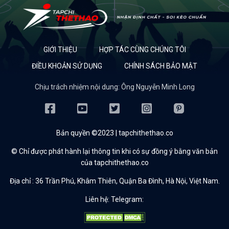
GIỚI THIỆU
HỢP TÁC CÙNG CHÚNG TÔI
ĐIỀU KHOẢN SỬ DỤNG
CHÍNH SÁCH BẢO MẬT
Chịu trách nhiệm nội dung: Ông Nguyễn Minh Long
Bản quyền ©2023 | tapchithethao.co
© Chỉ được phát hành lại thông tin khi có sự đồng ý bằng văn bản
của tapchithethao.co
Địa chỉ :
36 Trần Phú, Khâm Thiên, Quận Ba Đình, Hà Nội, Việt Nam.
Liên hệ: Telegram: