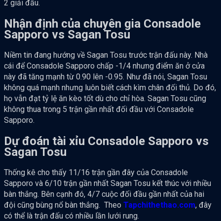
2 giải đấu.
Nhận định của chuyên gia Consadole
Sapporo vs Sagan Tosu
Niềm tin đang hướng về Sagan Tosu trước trận đấu này. Nhà
cái để Consadole Sapporo chấp -1/4 nhưng điểm ăn ở cửa
này đã tăng mạnh từ 0.90 lên -0.95. Như đã nói, Sagan Tosu
không quá mạnh nhưng luôn biết cách kìm chân đối thủ. Do đó,
họ vẫn đạt tỷ lệ ăn kèo tốt dù cho chỉ hòa. Sagan Tosu cũng
không thua trong 5 trận gần nhất đối đầu với Consadole
Sapporo.
Dự đoán tài xỉu Consadole Sapporo vs
Sagan Tosu
Thống kê cho thấy 11/16 trận gần đây của Consadole
Sapporo và 6/10 trận gần nhất Sagan Tosu kết thúc với nhiều
bàn thắng. Bên cạnh đó, 4/7 cuộc đối đầu gần nhất của hai
đội cũng bùng nổ bàn thắng. Theo
Tapchithethao.com
, đây
có thể là trận đấu có nhiều lần lưới rung.