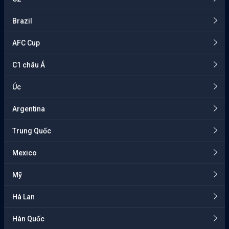
Brazil
AFC Cup
C1 châu Á
Úc
Argentina
Trung Quốc
Mexico
Mỹ
Hà Lan
Hàn Quốc