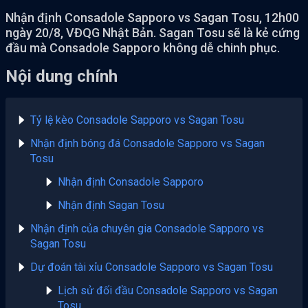
Nhận định Consadole Sapporo vs Sagan Tosu, 12h00
ngày 20/8, VĐQG Nhật Bản. Sagan Tosu sẽ là kẻ cứng
đầu mà Consadole Sapporo không dễ chinh phục.
Nội dung chính
Tỷ lệ kèo Consadole Sapporo vs Sagan Tosu
Nhận định bóng đá Consadole Sapporo vs Sagan
Tosu
Nhận định Consadole Sapporo
Nhận định Sagan Tosu
Nhận định của chuyên gia Consadole Sapporo vs
Sagan Tosu
Dự đoán tài xỉu Consadole Sapporo vs Sagan Tosu
Lịch sử đối đầu Consadole Sapporo vs Sagan
Tosu