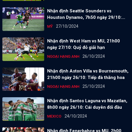
Nhận định Seattle Sounders vs
Houston Dynamo, 7h50 ngày 29/10:
Điểm tựa sân nhà
27/10/2024
MỸ
Nhận định West Ham vs MU, 21h00
ngày 27/10: Quỷ đỏ giải hạn
26/10/2024
NGOẠI HẠNG ANH
Nhận định Aston Villa vs Bournemouth,
21h00 ngày 26/10: Tiếp đà thăng hoa
25/10/2024
NGOẠI HẠNG ANH
Nhận định Santos Laguna vs Mazatlan,
8h00 ngày 26/10: Cái duyên đối đầu
24/10/2024
MEXICO
Nhận định Fenerbahce vs MU, 2h00