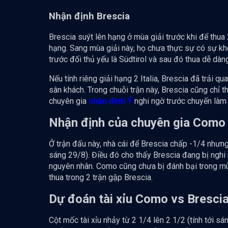
Nhận định Brescia
Brescia suýt lên hạng ở mùa giải trước khi để thua
hạng. Sang mùa giải này, họ chưa thực sự có sự khở
trước đối thủ yếu là Südtirol và sau đó thua dễ dàn
Nếu tính riêng giải hạng 2 Italia, Brescia đã trải qu
sân khách. Trong chuỗi trận này, Brescia cũng chỉ t
chuyên gia
nhận định Ý
nghi ngờ trước chuyến làm
Nhận định của chuyên gia Como 
Ở trận đấu này, nhà cái để Brescia chấp -1/4 nhưng
sáng 29/8). Điều đó cho thấy Brescia đang bị nghi 
nguyên nhân. Como cũng chưa bị đánh bại trong mù
thua trong 2 trận gặp Brescia.
Dự đoán tài xỉu Como vs Bresci
Cột mốc tài xỉu nhảy từ 2 1/4 lên 2 1/2 (tính tới sá