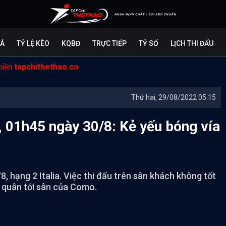
ĐÁ
TỶ LỆ KÈO
KQBĐ
TRỰC TIẾP
TỶ SỐ
LỊCH THI ĐẤU
miền
tapchithethao.co
Thứ hai, 29/08/2022 05:15
 01h45 ngày 30/8: Kẻ yếu bóng vía
 hạng 2 Italia. Việc thi đấu trên sân khách không tốt
h quân tới sân của Como.