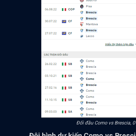
Đối đầu Como vs Brescia, 0
Đội hình dự kiến Como vs Bresc