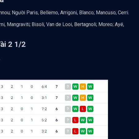
Ioannou; Người Paris, Bellemo, Arrigoni, Blanco; Mancuso, Cerri.
rni, Mangraviti; Bisoli, Van de Looi, Bertagnoli; Moreo; Ayé,
ài 2 1/2
a