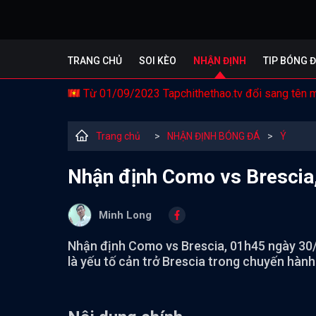
TRANG CHỦ
SOI KÈO
NHẬN ĐỊNH
TIP BÓNG 
Từ 01/09/2023 Tapchithethao.tv đổi sang tên 
Trang chủ
>
NHẬN ĐỊNH BÓNG ĐÁ
>
Ý
Nhận định Como vs Brescia,
Minh Long
Nhận định Como vs Brescia, 01h45 ngày 30/8,
là yếu tố cản trở Brescia trong chuyến hàn