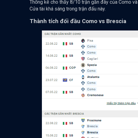
Thống kê cho thấy 8/10 trận gần đây của Como và 6
Cửa tài khá sáng trong trận đấu này.
Thành tích đối đầu Como vs Brescia