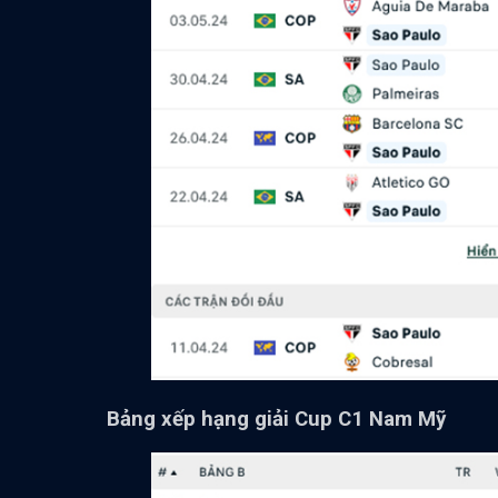
Bảng xếp hạng giải Cup C1 Nam Mỹ