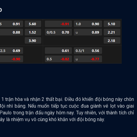
o
 1 trận hòa và nhận 2 thất bại. Điều đó khiến đội bóng này chôn
đội nhì bảng. Nếu muốn tiếp tục cuộc đua giành vé lọt vào giai
Paulo trong trận đấu ngày hôm nay. Tuy nhiên, với thành tích chỉ
đây là nhiệm vụ vô cùng khó khăn với đội bóng này.