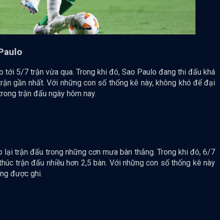
Paulo
o tới 5/7 trận vừa qua. Trong khi đó, Sao Paulo đang thi đấu khá
trận gần nhất. Với những con số thống kê này, không khó để đại
trong trận đấu ngày hôm nay.
 lại trận đấu trong những cơn mưa bàn thắng. Trong khi đó, 6/7
thúc trận đấu nhiều hơn 2,5 bàn. Với những con số thống kê này
ng được ghi.