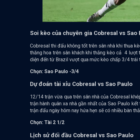
Soi kèo của chuyên gia Cobresal vs Sao 
Cobresal thi đấu không tốt trên sân nhà khi thua kè
thăng hoa trên sân khách khi thắng kèo cả 4 lượt 
diện đến từ Brazil vượt qua mức kèo chấp 3/4 trái 
Chọn: Sao Paulo -3/4
Dự đoán tài xỉu Cobresal vs Sao Paulo
12/14 trận vừa qua trên sân nhà của Cobresal khép
trận hành quân xa nhà gần nhất của Sao Paulo kết 
trận đấu ngày hôm nay hứa hẹn sẽ có nhiều bàn thắ
Chọn: Tài 2 1/2
Lịch sử đối đầu Cobresal vs Sao Paulo