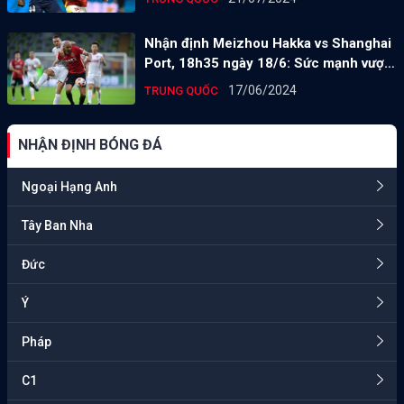
Nhận định Meizhou Hakka vs Shanghai
Port, 18h35 ngày 18/6: Sức mạnh vượt
trội
17/06/2024
TRUNG QUỐC
NHẬN ĐỊNH BÓNG ĐÁ
Ngoại Hạng Anh
Tây Ban Nha
Đức
Ý
Pháp
C1