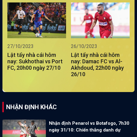
27/10/2023
26/10/2023
Lật tẩy nhà cái hôm
Lật tẩy nhà cái hôm
nay: Sukhothai vs Port
nay: Damac FC vs Al-
FC, 20h00 ngày 27/10
Akhdoud, 22h00 ngày
26/10
NHẬN ĐỊNH KHÁC
Nhận định Penarol vs Botafogo, 7h30
ngày 31/10: Chiến thắng danh dự