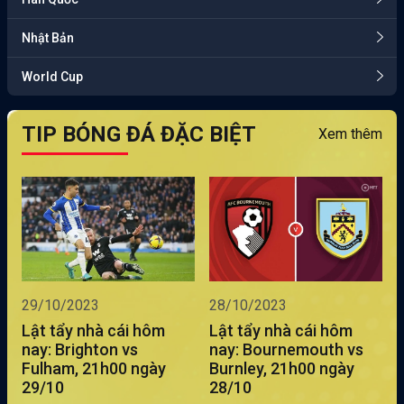
Nhật Bản
World Cup
TIP BÓNG ĐÁ ĐẶC BIỆT
Xem thêm
29/10/2023
28/10/2023
Lật tẩy nhà cái hôm
Lật tẩy nhà cái hôm
nay: Brighton vs
nay: Bournemouth vs
Fulham, 21h00 ngày
Burnley, 21h00 ngày
29/10
28/10