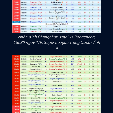
Nhận định Changchun Yatai vs Rongcheng,
18h30 ngày 1/9, Super League Trung Quốc - Ảnh
4