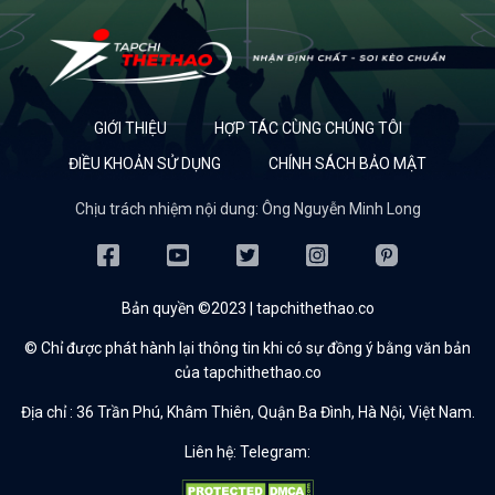
GIỚI THIỆU
HỢP TÁC CÙNG CHÚNG TÔI
ĐIỀU KHOẢN SỬ DỤNG
CHÍNH SÁCH BẢO MẬT
Chịu trách nhiệm nội dung: Ông Nguyễn Minh Long
Bản quyền ©2023 | tapchithethao.co
© Chỉ được phát hành lại thông tin khi có sự đồng ý bằng văn bản
của tapchithethao.co
Địa chỉ :
36 Trần Phú, Khâm Thiên, Quận Ba Đình, Hà Nội, Việt Nam.
Liên hệ: Telegram: