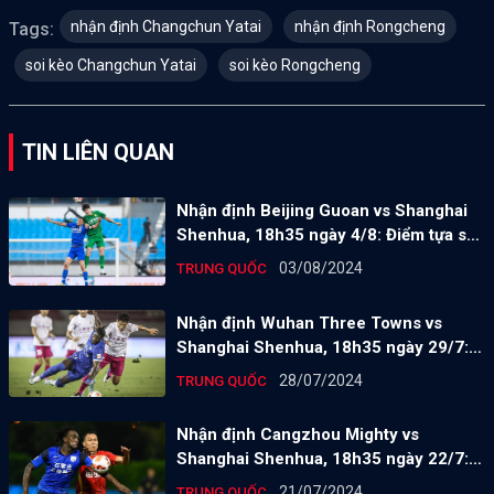
nhận định Changchun Yatai
nhận định Rongcheng
Tags:
soi kèo Changchun Yatai
soi kèo Rongcheng
TIN LIÊN QUAN
Nhận định Beijing Guoan vs Shanghai
Shenhua, 18h35 ngày 4/8: Điểm tựa sân
nhà
03/08/2024
TRUNG QUỐC
Nhận định Wuhan Three Towns vs
Shanghai Shenhua, 18h35 ngày 29/7:
Sức mạnh khó cưỡng
28/07/2024
TRUNG QUỐC
Nhận định Cangzhou Mighty vs
Shanghai Shenhua, 18h35 ngày 22/7:
Mồi ngon khó bỏ
21/07/2024
TRUNG QUỐC