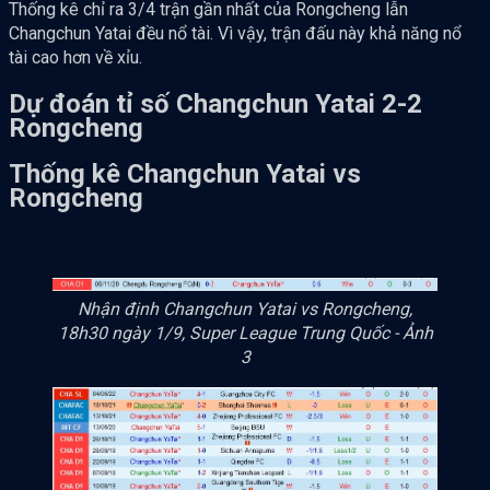
Thống kê chỉ ra 3/4 trận gần nhất của Rongcheng lẫn
Changchun Yatai đều nổ tài. Vì vậy, trận đấu này khả năng nổ
tài cao hơn về xỉu.
Dự đoán tỉ số Changchun Yatai 2-2
Rongcheng
Thống kê Changchun Yatai vs
Rongcheng
Nhận định Changchun Yatai vs Rongcheng,
18h30 ngày 1/9, Super League Trung Quốc - Ảnh
3