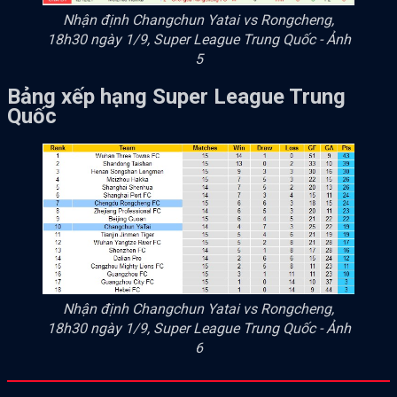
Nhận định Changchun Yatai vs Rongcheng,
18h30 ngày 1/9, Super League Trung Quốc - Ảnh
5
Bảng xếp hạng Super League Trung
Quốc
Nhận định Changchun Yatai vs Rongcheng,
18h30 ngày 1/9, Super League Trung Quốc - Ảnh
6