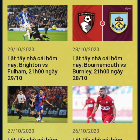
29/10/2023
28/10/2023
Lật tẩy nhà cái hôm
Lật tẩy nhà cái hôm
nay: Brighton vs
nay: Bournemouth vs
Fulham, 21h00 ngày
Burnley, 21h00 ngày
29/10
28/10
27/10/2023
26/10/2023
Lật tẩy nhà cái hôm
Lật tẩy nhà cái hôm