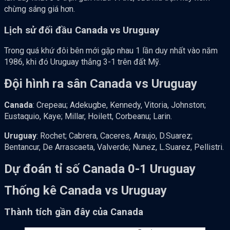
chừng sáng giá hơn.
Lịch sử đối đầu Canada vs Uruguay
Trong quá khứ đôi bên mới gặp nhau 1 lần duy nhất vào năm
1986, khi đó Uruguay thắng 3-1 trên đất Mỹ.
Đội hình ra sân Canada vs Uruguay
Canada
: Crepeau; Adekugbe, Kennedy, Vitoria, Johnston;
Eustaquio, Kaye; Millar, Hoilett, Corbeanu; Larin.
Uruguay
: Rochet; Cabrera, Caceres, Araujo, D.Suarez;
Bentancur, De Arrascaeta, Valverde; Nunez, L.Suarez, Pellistri.
Dự đoán tỉ số Canada 0-1 Uruguay
Thống kê Canada vs Uruguay
Thành tích gần đây của Canada