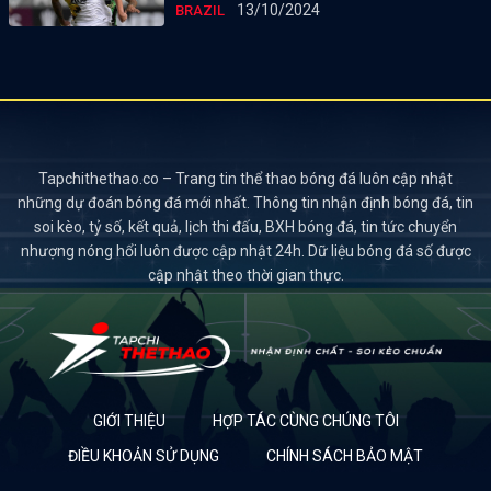
13/10/2024
BRAZIL
Tapchithethao.co – Trang tin thể thao bóng đá luôn cập nhật
những dự đoán bóng đá mới nhất. Thông tin nhận định bóng đá, tin
soi kèo, tỷ số, kết quả, lịch thi đấu, BXH bóng đá, tin tức chuyển
nhượng nóng hổi luôn được cập nhật 24h. Dữ liệu bóng đá số được
cập nhật theo thời gian thực.
GIỚI THIỆU
HỢP TÁC CÙNG CHÚNG TÔI
ĐIỀU KHOẢN SỬ DỤNG
CHÍNH SÁCH BẢO MẬT