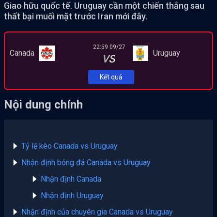
Giao hữu quốc tế. Uruguay cần một chiến thắng sau
thất bại muối mặt trước Iran mới đây.
22:59 09/27
Canada
Uruguay
VS
Kết quả
Nội dung chính
Tỷ lệ kèo Canada vs Uruguay
Nhận định bóng đá Canada vs Uruguay
Nhận định Canada
Nhận định Uruguay
Nhận định của chuyên gia Canada vs Uruguay