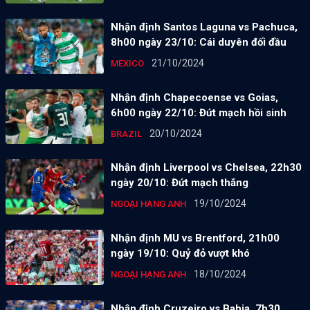
Nhận định Santos Laguna vs Pachuca,
8h00 ngày 23/10: Cái duyên đối đầu
21/10/2024
MEXICO
Nhận định Chapecoense vs Goias,
6h00 ngày 22/10: Đứt mạch hồi sinh
20/10/2024
BRAZIL
Nhận định Liverpool vs Chelsea, 22h30
ngày 20/10: Đứt mạch thắng
19/10/2024
NGOẠI HẠNG ANH
Nhận định MU vs Brentford, 21h00
ngày 19/10: Quỷ đỏ vượt khó
18/10/2024
NGOẠI HẠNG ANH
Nhận định Cruzeiro vs Bahia, 7h30