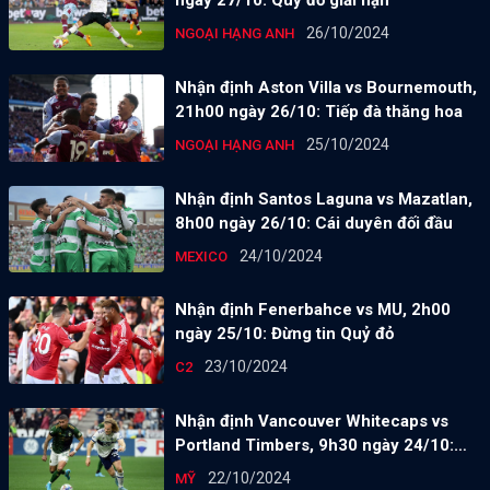
ngày 27/10: Quỷ đỏ giải hạn
26/10/2024
NGOẠI HẠNG ANH
Nhận định Aston Villa vs Bournemouth,
21h00 ngày 26/10: Tiếp đà thăng hoa
25/10/2024
NGOẠI HẠNG ANH
Nhận định Santos Laguna vs Mazatlan,
8h00 ngày 26/10: Cái duyên đối đầu
24/10/2024
MEXICO
Nhận định Fenerbahce vs MU, 2h00
ngày 25/10: Đừng tin Quỷ đỏ
23/10/2024
C2
Nhận định Vancouver Whitecaps vs
Portland Timbers, 9h30 ngày 24/10:
Chưa thoát khủng hoảng
22/10/2024
MỸ