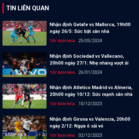
TIN LIÊN QUAN
Nhận định Getafe vs Mallorca, 19h00
ngày 26/5: Sức bật sân nhà
25/05/2024
TÂY BAN NHA
Nhận định Sociedad vs Vallecano,
20h00 ngày 27/1: Nhẹ nhàng vượt ải
26/01/2024
TÂY BAN NHA
Nhận định Atletico Madrid vs Almeria,
20h00 ngày 10/12: Sức mạnh sân nhà
10/12/2023
TÂY BAN NHA
Nhận định Girona vs Valencia, 20h00
ngày 2/12: Ngựa ô sải vó
02/12/2023
TÂY BAN NHA