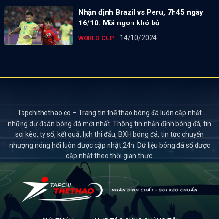
Nhận định Brazil vs Peru, 7h45 ngày
16/10: Mồi ngon khó bỏ
14/10/2024
WORLD CUP
Tapchithethao.co – Trang tin thể thao bóng đá luôn cập nhật
những dự đoán bóng đá mới nhất. Thông tin nhận định bóng đá, tin
soi kèo, tỷ số, kết quả, lịch thi đấu, BXH bóng đá, tin tức chuyển
nhượng nóng hổi luôn được cập nhật 24h. Dữ liệu bóng đá số được
cập nhật theo thời gian thực.