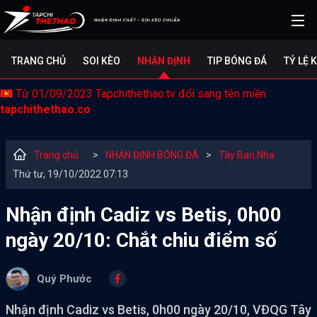
TRANG CHỦ
SOI KÈO
NHẬN ĐỊNH
TIP BÓNG ĐÁ
TỶ LỆ 
Từ 01/09/2023 Tapchithethao.tv đổi sang tên miền
tapchithethao.co
Trang chủ
>
NHẬN ĐỊNH BÓNG ĐÁ
>
Tây Ban Nha
Thứ tư, 19/10/2022 07:13
Nhận định Cadiz vs Betis, 0h00
ngày 20/10: Chắt chiu điểm số
Quý Phước
Nhận định Cadiz vs Betis, 0h00 ngày 20/10, VĐQG Tây