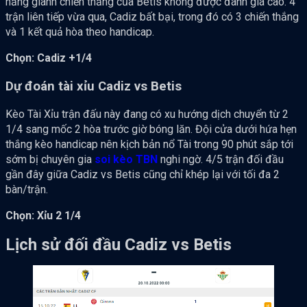
năng giành chiến thắng của Betis không được đánh giá cao. 4
trận liên tiếp vừa qua, Cadiz bất bại, trong đó có 3 chiến thắng
và 1 kết quả hòa theo handicap.
Chọn: Cadiz +1/4
Dự đoán tài xỉu Cadiz vs Betis
Kèo Tài Xỉu trận đấu này đang có xu hướng dịch chuyển từ 2
1/4 sang mốc 2 hòa trước giờ bóng lăn. Đội cửa dưới hứa hẹn
thắng kèo handicap nên kịch bản nổ Tài trong 90 phút sắp tới
sớm bị chuyên gia
soi kèo TBN
nghi ngờ. 4/5 trận đối đầu
gần đây giữa Cadiz vs Betis cũng chỉ khép lại với tối đa 2
bàn/trận.
Chọn: Xỉu 2 1/4
Lịch sử đối đầu Cadiz vs Betis