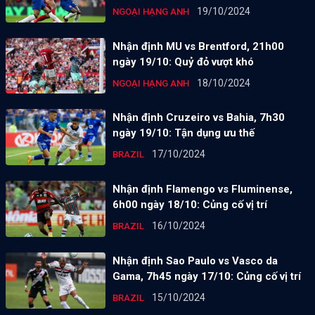
19/10/2024
NGOẠI HẠNG ANH
Nhận định MU vs Brentford, 21h00
ngày 19/10: Quỷ đỏ vượt khó
18/10/2024
NGOẠI HẠNG ANH
Nhận định Cruzeiro vs Bahia, 7h30
ngày 19/10: Tận dụng ưu thế
17/10/2024
BRAZIL
Nhận định Flamengo vs Fluminense,
6h00 ngày 18/10: Củng cố vị trí
16/10/2024
BRAZIL
Nhận định Sao Paulo vs Vasco da
Gama, 7h45 ngày 17/10: Củng cố vị trí
15/10/2024
BRAZIL