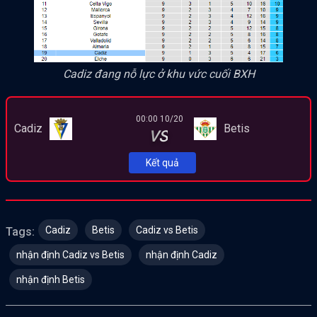
Cadiz đang nỗ lực ở khu vức cuối BXH
00:00 10/20
Cadiz
Betis
VS
Kết quả
Cadiz
Betis
Cadiz vs Betis
Tags:
nhận định Cadiz vs Betis
nhận định Cadiz
nhận định Betis