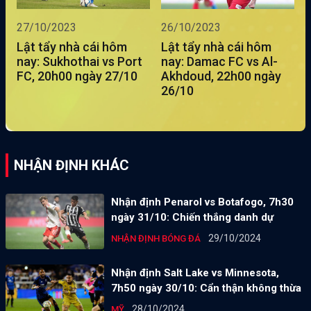
27/10/2023
26/10/2023
Lật tẩy nhà cái hôm
Lật tẩy nhà cái hôm
nay: Sukhothai vs Port
nay: Damac FC vs Al-
FC, 20h00 ngày 27/10
Akhdoud, 22h00 ngày
26/10
NHẬN ĐỊNH KHÁC
Nhận định Penarol vs Botafogo, 7h30
ngày 31/10: Chiến thắng danh dự
29/10/2024
NHẬN ĐỊNH BÓNG ĐÁ
Nhận định Salt Lake vs Minnesota,
7h50 ngày 30/10: Cẩn thận không thừa
28/10/2024
MỸ