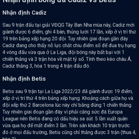
Nhận định Cadiz
Sau 9 trận đấu tại giải VĐQG Tây Ban Nha mùa này, Cadiz mới
giành được 6 điểm, ghi 4 bàn, thủng lưới 17 lần, xếp ở vị trí thứ
19 trên bảng xếp hạng 20 đội. Tuy nhiên giai đoạn gần đây
Cadiz đang cho thấy nỗ lực chắt chiu điểm số để đua trụ hạng.
4 vòng đấu vừa qua ở La Liga, đội bóng này bất bại với 1
chiến thắng và 3 trận hòa về mặt tỷ số. Tính theo kèo châu Á,
Cadiz thắng 3, hòa 1 trong 4 trận đấu đó.
Nhận định Betis
Betis sau 9 trận tại La Liga 2022/23 đã giành được 19 điểm,
xếp ở vị trí thứ 4 trên bảng xếp hạng. Khoảng cách giữa họ và
đội xếp thứ 2 Barcelona lúc này chỉ bằng đúng 1 chiến thắng.
Tuy nhiên giai đoạn gần đây vì phải căng sức đá Europa
League nên Betis đang có dấu hiệu sa sút. 5 lần xuất quân
vừa qua họ để mất điểm 3 lần. Trên sân khách 10 trận trước
đó ở mọi đấu trường, Betis cũng chỉ thắng được 3 trận (thua 4,