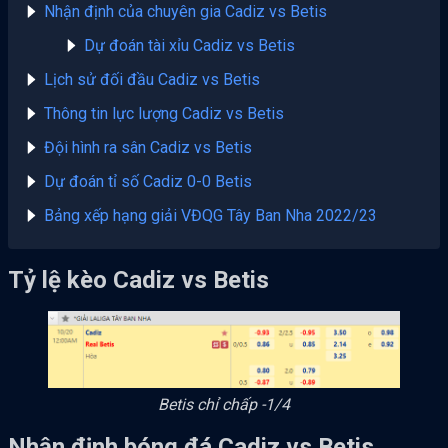
Nhận định của chuyên gia Cadiz vs Betis
Dự đoán tài xỉu Cadiz vs Betis
Lịch sử đối đầu Cadiz vs Betis
Thông tin lực lượng Cadiz vs Betis
Đội hình ra sân Cadiz vs Betis
Dự đoán tỉ số Cadiz 0-0 Betis
Bảng xếp hạng giải VĐQG Tây Ban Nha 2022/23
Tỷ lệ kèo Cadiz vs Betis
Betis chỉ chấp -1/4
Nhận định bóng đá Cadiz vs Betis