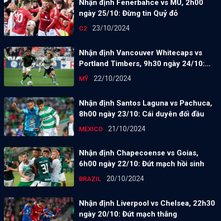
Nhận định Fenerbahce vs MU, 2h00
ngày 25/10: Đừng tin Quỷ đỏ
23/10/2024
C2
Nhận định Vancouver Whitecaps vs
Portland Timbers, 9h30 ngày 24/10:
Chưa thoát khủng hoảng
22/10/2024
MỸ
Nhận định Santos Laguna vs Pachuca,
8h00 ngày 23/10: Cái duyên đối đầu
21/10/2024
MEXICO
Nhận định Chapecoense vs Goias,
6h00 ngày 22/10: Đứt mạch hồi sinh
20/10/2024
BRAZIL
Nhận định Liverpool vs Chelsea, 22h30
ngày 20/10: Đứt mạch thắng