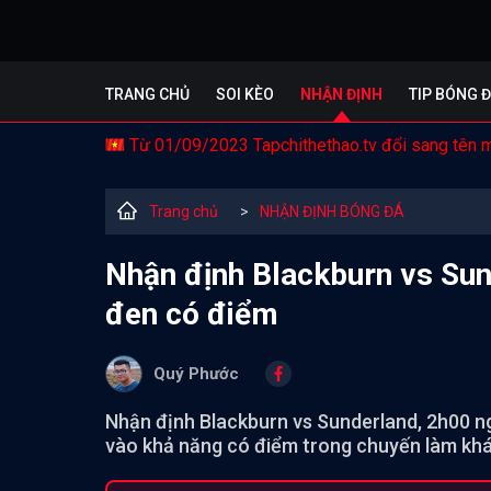
TRANG CHỦ
SOI KÈO
NHẬN ĐỊNH
TIP BÓNG 
Từ 01/09/2023 Tapchithethao.tv đổi sang tên 
Trang chủ
>
NHẬN ĐỊNH BÓNG ĐÁ
Nhận định Blackburn vs Su
đen có điểm
Quý Phước
Nhận định Blackburn vs Sunderland, 2h00 n
vào khả năng có điểm trong chuyến làm kh