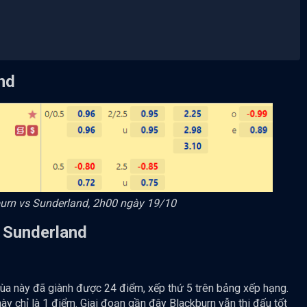
nd
burn vs Sunderland, 2h00 ngày 19/10
 Sunderland
mùa này đã giành được 24 điểm, xếp thứ 5 trên bảng xếp hạng.
y chỉ là 1 điểm. Giai đoạn gần đây Blackburn vẫn thi đấu tốt