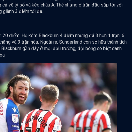
g cả về tỷ số và kèo châu Á. Thế nhưng ở trận đấu sắp tới với
 giành 3 điểm tối đa.
 20 điểm. Họ kém Blackburn 4 điểm nhưng đá ít hơn 1 trận. 6
 thắng và 3 trận hòa. Ngoài ra, Sunderland còn sở hữu thành tích
n Blackburn gần đây ở mọi đấu trường, đội bóng có biệt danh
òa.