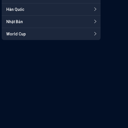
Hàn Quốc
Nhật Bản
World Cup