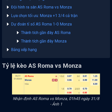
Đội hình ra sân AS Roma vs Monza
Lựa chọn tối ưu: Monza +1 3/4 cả trận
Dự đoán tỉ số AS Roma 1-0 Monza
Thành tích gần đây AS Roma
Thành tích gần đây Monza
Bảng xếp hạng
Tỷ lệ kèo AS Roma vs Monza
Nhận định AS Roma vs Monza, 01h45 ngày 31/8
- Ảnh 1