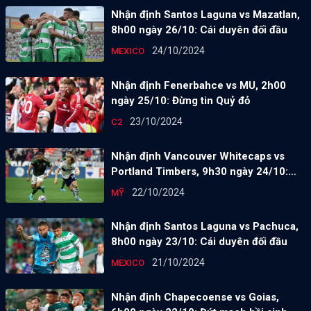
Nhận định Santos Laguna vs Mazatlan,
8h00 ngày 26/10: Cái duyên đối đầu
24/10/2024
MEXICO
Nhận định Fenerbahce vs MU, 2h00
ngày 25/10: Đừng tin Quỷ đỏ
23/10/2024
C2
Nhận định Vancouver Whitecaps vs
Portland Timbers, 9h30 ngày 24/10:
Chưa thoát khủng hoảng
22/10/2024
MỸ
Nhận định Santos Laguna vs Pachuca,
8h00 ngày 23/10: Cái duyên đối đầu
21/10/2024
MEXICO
Nhận định Chapecoense vs Goias,