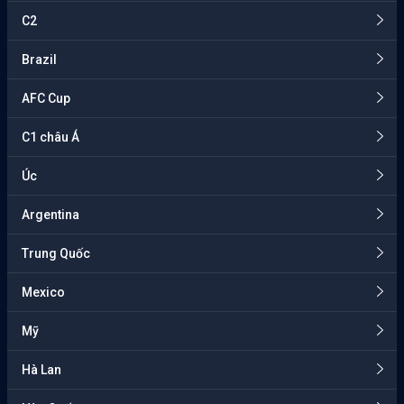
C2
Brazil
AFC Cup
C1 châu Á
Úc
Argentina
Trung Quốc
Mexico
Mỹ
Hà Lan