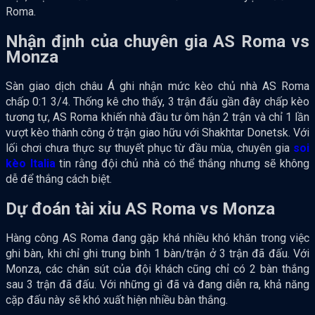
Roma.
Nhận định của chuyên gia AS Roma vs
Monza
Sàn giao dịch châu Á ghi nhận mức kèo chủ nhà AS Roma
chấp 0:1 3/4. Thống kê cho thấy, 3 trận đấu gần đây chấp kèo
tương tự, AS Roma khiến nhà đầu tư ôm hận 2 trận và chỉ 1 lần
vượt kèo thành công ở trận giao hữu với Shakhtar Donetsk. Với
lối chơi chưa thực sự thuyết phục từ đầu mùa, chuyên gia
soi
kèo Italia
tin rằng đội chủ nhà có thể thắng nhưng sẽ không
dễ để thắng cách biệt.
Dự đoán tài xỉu AS Roma vs Monza
Hàng công AS Roma đang gặp khá nhiều khó khăn trong việc
ghi bàn, khi chỉ ghi trung bình 1 bàn/trận ở 3 trận đã đấu. Với
Monza, các chân sút của đội khách cũng chỉ có 2 bàn thắng
sau 3 trận đã đấu. Với những gì đã và đang diễn ra, khả năng
cặp đấu này sẽ khó xuất hiện nhiều bàn thắng.