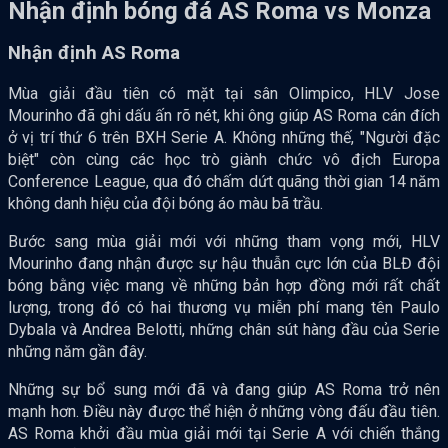
Nhận định bóng đá AS Roma vs Monza
Nhận định AS Roma
Mùa giải đầu tiên có mặt tại sân Olimpico, HLV Jose
Mourinho đã ghi dấu ấn rõ nét, khi ông giúp AS Roma cán đích
ở vị trí thứ 6 trên BXH Serie A. Không những thế, "Người đặc
biệt" còn cùng các học trò giành chức vô địch Europa
Conference League, qua đó chấm dứt quãng thời gian 14 năm
không danh hiệu của đội bóng áo màu bã trầu.
Bước sang mùa giải mới với những tham vọng mới, HLV
Mourinho đang nhận được sự hậu thuẫn cực lớn của BLĐ đội
bóng bằng việc mang về những bản hợp đồng mới rất chất
lượng, trong đó có hai thương vụ miễn phí mang tên Paulo
Dybala và Andrea Belotti, những chân sút hàng đầu của Serie
những năm gần đây.
Những sự bổ sung mới đã và đang giúp AS Roma trở nên
mạnh hơn. Điều này được thể hiện ở những vòng đấu đầu tiên.
AS Roma khởi đầu mùa giải mới tại Serie A với chiến thắng