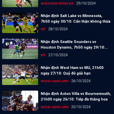
29/10/2024
NHẬN ĐỊNH BÓNG ĐÁ
Nhận định Salt Lake vs Minnesota,
7h50 ngày 30/10: Cẩn thận không thừa
28/10/2024
MỸ
Nhận định Seattle Sounders vs
Houston Dynamo, 7h50 ngày 29/10:
Điểm tựa sân nhà
27/10/2024
MỸ
Nhận định West Ham vs MU, 21h00
ngày 27/10: Quỷ đỏ giải hạn
26/10/2024
NGOẠI HẠNG ANH
Nhận định Aston Villa vs Bournemouth,
21h00 ngày 26/10: Tiếp đà thăng hoa
25/10/2024
NGOẠI HẠNG ANH