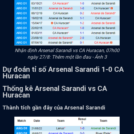
Nhận định Arsenal Sarandi vs CA Huracan, 07h00
ngày 27/8: Thêm một lần đau - Ảnh 3
Dự đoán tỉ số Arsenal Sarandi 1-0 CA
Huracan
Thống kê Arsenal Sarandi vs CA
Huracan
Thành tích gần đây của Arsenal Sarandi