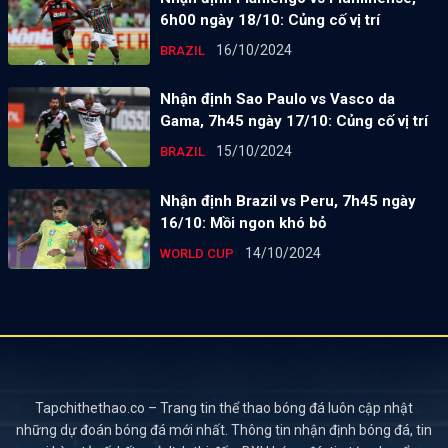
6h00 ngày 18/10: Củng cố vị trí
16/10/2024
BRAZIL
Nhận định Sao Paulo vs Vasco da
Gama, 7h45 ngày 17/10: Củng cố vị trí
15/10/2024
BRAZIL
Nhận định Brazil vs Peru, 7h45 ngày
16/10: Mồi ngon khó bỏ
14/10/2024
WORLD CUP
Tapchithethao.co – Trang tin thể thao bóng đá luôn cập nhật
những dự đoán bóng đá mới nhất. Thông tin nhận định bóng đá, tin