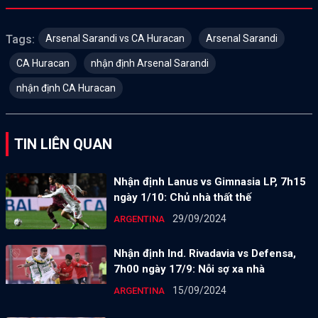
Arsenal Sarandi vs CA Huracan
Arsenal Sarandi
Tags:
CA Huracan
nhận định Arsenal Sarandi
nhận định CA Huracan
TIN LIÊN QUAN
Nhận định Lanus vs Gimnasia LP, 7h15
ngày 1/10: Chủ nhà thất thế
29/09/2024
ARGENTINA
Nhận định Ind. Rivadavia vs Defensa,
7h00 ngày 17/9: Nỗi sợ xa nhà
15/09/2024
ARGENTINA