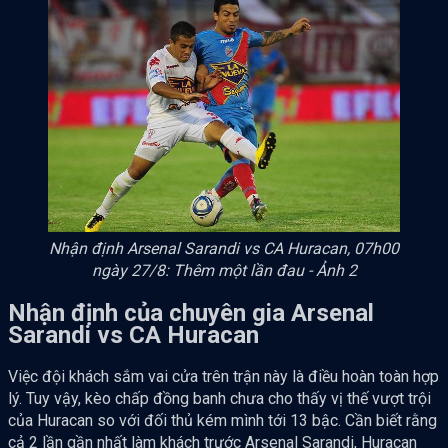
Nhận định Arsenal Sarandi vs CA Huracan, 07h00
ngày 27/8: Thêm một lần đau - Ảnh 2
Nhận định của chuyên gia Arsenal
Sarandi vs CA Huracan
Việc đội khách sắm vai cửa trên trận này là điều hoàn toàn hợp
lý. Tuy vậy, kèo chấp đồng banh chưa cho thấy vị thế vượt trội
của Huracan so với đối thủ kém mình tới 13 bậc. Cần biết rằng
cả 2 lần gần nhất làm khách trước Arsenal Sarandi, Huracan