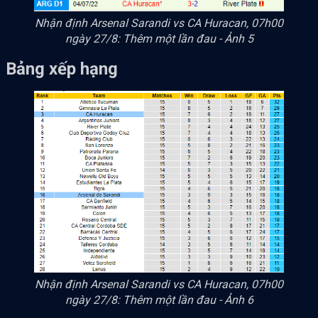
Nhận định Arsenal Sarandi vs CA Huracan, 07h00
ngày 27/8: Thêm một lần đau - Ảnh 5
Bảng xếp hạng
Nhận định Arsenal Sarandi vs CA Huracan, 07h00
ngày 27/8: Thêm một lần đau - Ảnh 6