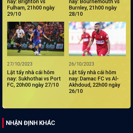
nay: Brighton vs
nay: Bournemouth vs
Fulham, 21h00 ngày
Burnley, 21h00 ngày
29/10
28/10
27/10/2023
26/10/2023
Lật tẩy nhà cái hôm
Lật tẩy nhà cái hôm
nay: Sukhothai vs Port
nay: Damac FC vs Al-
FC, 20h00 ngày 27/10
Akhdoud, 22h00 ngày
26/10
NHẬN ĐỊNH KHÁC