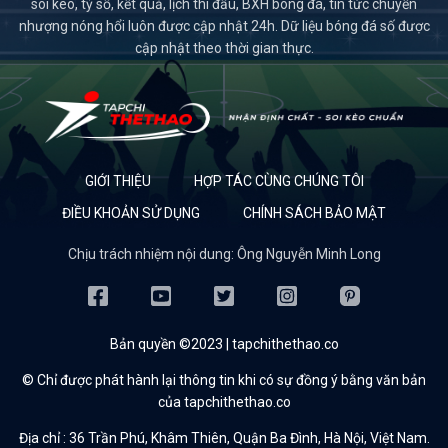
soi kèo, tỷ số, kết quả, lịch thi đấu, BXH bóng đá, tin tức chuyển
nhượng nóng hổi luôn được cập nhật 24h. Dữ liệu bóng đá số được
cập nhật theo thời gian thực.
GIỚI THIỆU
HỢP TÁC CÙNG CHÚNG TÔI
ĐIỀU KHOẢN SỬ DỤNG
CHÍNH SÁCH BẢO MẬT
Chịu trách nhiệm nội dung: Ông Nguyễn Minh Long
Bản quyền ©2023 | tapchithethao.co
© Chỉ được phát hành lại thông tin khi có sự đồng ý bằng văn bản
của tapchithethao.co
Địa chỉ :
36 Trần Phú, Khâm Thiên, Quận Ba Đình, Hà Nội, Việt Nam.