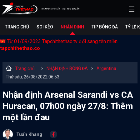
TRANG CHỦ
SOI KÈO
NHẬN ĐỊNH
TIP BÓNG ĐÁ
TỶ LỆ 
Từ 01/09/2023 Tapchithethao.tv đổi sang tên miền
tapchithethao.co
Trang chủ
>
NHẬN ĐỊNH BÓNG ĐÁ
>
Argentina
Thứ sáu, 26/08/2022 06:53
Nhận định Arsenal Sarandi vs CA
Huracan, 07h00 ngày 27/8: Thêm
một lần đau
Tuấn Khang