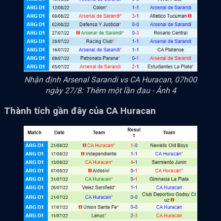
Nhận định Arsenal Sarandi vs CA Huracan, 07h00
ngày 27/8: Thêm một lần đau - Ảnh 4
Thành tích gần đây của CA Huracan