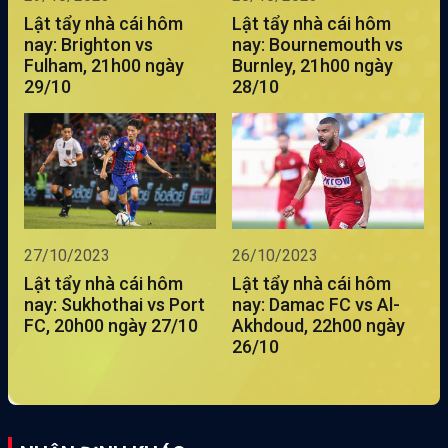
Lật tẩy nhà cái hôm
Lật tẩy nhà cái hôm
nay: Brighton vs
nay: Bournemouth vs
Fulham, 21h00 ngày
Burnley, 21h00 ngày
29/10
28/10
27/10/2023
26/10/2023
Lật tẩy nhà cái hôm
Lật tẩy nhà cái hôm
nay: Sukhothai vs Port
nay: Damac FC vs Al-
FC, 20h00 ngày 27/10
Akhdoud, 22h00 ngày
26/10