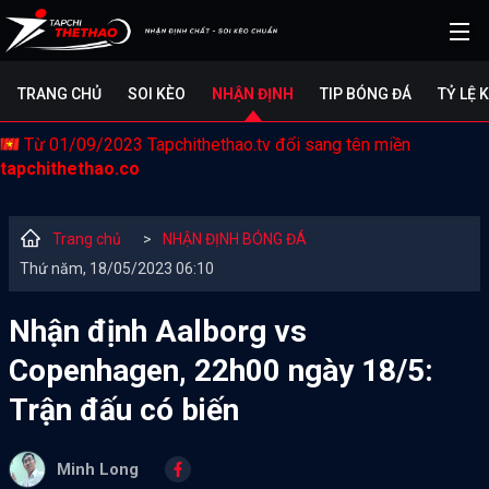
TRANG CHỦ
SOI KÈO
NHẬN ĐỊNH
TIP BÓNG ĐÁ
TỶ LỆ 
Từ 01/09/2023 Tapchithethao.tv đổi sang tên miền
tapchithethao.co
Trang chủ
>
NHẬN ĐỊNH BÓNG ĐÁ
Thứ năm, 18/05/2023 06:10
Nhận định Aalborg vs
Copenhagen, 22h00 ngày 18/5:
Trận đấu có biến
Minh Long