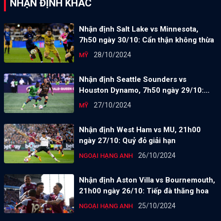
NHẬN ĐỊNH KHÁC
Nhận định Salt Lake vs Minnesota,
7h50 ngày 30/10: Cẩn thận không thừa
28/10/2024
MỸ
Nhận định Seattle Sounders vs
Houston Dynamo, 7h50 ngày 29/10:
Điểm tựa sân nhà
27/10/2024
MỸ
Nhận định West Ham vs MU, 21h00
ngày 27/10: Quỷ đỏ giải hạn
26/10/2024
NGOẠI HẠNG ANH
Nhận định Aston Villa vs Bournemouth,
21h00 ngày 26/10: Tiếp đà thăng hoa
25/10/2024
NGOẠI HẠNG ANH