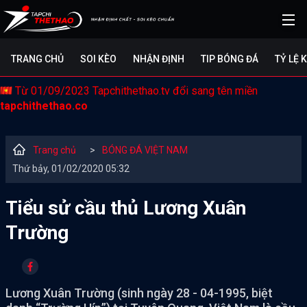
TRANG CHỦ
SOI KÈO
NHẬN ĐỊNH
TIP BÓNG ĐÁ
TỶ LỆ 
Từ 01/09/2023 Tapchithethao.tv đổi sang tên miền
tapchithethao.co
Trang chủ
>
BÓNG ĐÁ VIỆT NAM
Thứ bảy, 01/02/2020 05:32
Tiểu sử cầu thủ Lương Xuân
Trường
Lương Xuân Trường (sinh ngày 28 - 04-1995, biệt