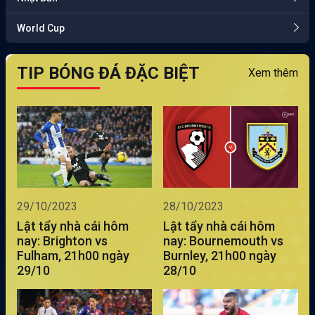
World Cup
TIP BÓNG ĐÁ ĐẶC BIỆT
Xem thêm
29/10/2023
28/10/2023
Lật tẩy nhà cái hôm
Lật tẩy nhà cái hôm
nay: Brighton vs
nay: Bournemouth vs
Fulham, 21h00 ngày
Burnley, 21h00 ngày
29/10
28/10