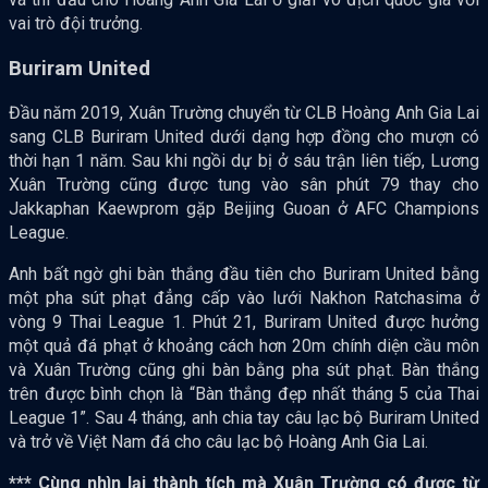
vai trò đội trưởng.
Buriram United
Đầu năm 2019, Xuân Trường chuyển từ CLB Hoàng Anh Gia Lai
sang CLB Buriram United dưới dạng hợp đồng cho mượn có
thời hạn 1 năm. Sau khi ngồi dự bị ở sáu trận liên tiếp, Lương
Xuân Trường cũng được tung vào sân phút 79 thay cho
Jakkaphan Kaewprom gặp Beijing Guoan ở AFC Champions
League.
Anh bất ngờ ghi bàn thắng đầu tiên cho Buriram United bằng
một pha sút phạt đẳng cấp vào lưới Nakhon Ratchasima ở
vòng 9 Thai League 1. Phút 21, Buriram United được hưởng
một quả đá phạt ở khoảng cách hơn 20m chính diện cầu môn
và Xuân Trường cũng ghi bàn bằng pha sút phạt. Bàn thắng
trên được bình chọn là “Bàn thắng đẹp nhất tháng 5 của Thai
League 1”. Sau 4 tháng, anh chia tay câu lạc bộ Buriram United
và trở về Việt Nam đá cho câu lạc bộ Hoàng Anh Gia Lai.
*** Cùng nhìn lại thành tích mà Xuân Trường có được từ