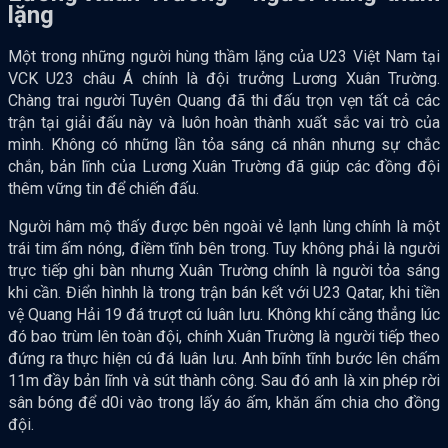
lặng
Một trong
những người hùng thầm lặng của U23 Việt Nam tại
VCK U23 châu Á chính là đội trưởng Lương Xuân Trường.
Chàng trai người Tuyên Quang đã thi đấu trọn vẹn tất cả các
trận tại giải đấu này và luôn hoàn thành xuất sắc vai trò của
mình. Không có những lần tỏa sáng cá nhân nhưng sự chắc
chắn, bản lĩnh của Lương Xuân Trường đã giúp các đồng đội
thêm vững tin để chiến đấu.
Người hâm mộ thấy được bên ngoài vẻ lạnh lùng chính là một
trái tim ấm nóng, điềm tĩnh bên trong. Tuy không phải là người
trực tiếp ghi bàn nhưng Xuân Trường chính là người tỏa sáng
khi cần. Điển hìnhh là trong trận bán kết với U23 Qatar, khi tiền
vệ Quang Hải 19 đá trượt cú luân lưu. Không khí căng thẳng lúc
đó bao trùm lên toàn đội, chính Xuân Trường là người tiếp theo
đứng ra thực hiện cú đá luân lưu. Anh bĩnh tĩnh bước lên chấm
11m đầy bản lĩnh và sút thành công. Sau đó anh là xin phép rời
sân bóng để d0i vào trong lấy áo ấm, khăn ấm chia cho đồng
đội.