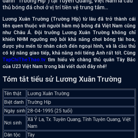
danh “Trường Híp”) tại Tuyên Quang, Việt Nam là cầu
thủ bóng đá chơi ở vị trí tiền vệ trung tâm...
Lương Xuân Trường (Trường Híp) từ lâu đã trở thành cái
tên quen thuộc với người hâm mộ bóng đá Việt Nam cũng
như Châu Á. Đội trưởng Lương Xuân Trường không chỉ
khiến NHM ngưỡng mộ bởi khả năng chơi bóng tài hoa,
được yêu mến từ nhân cách đến ngoại hình, và là cầu thủ
có kỹ năng giao tiếp, khả năng nói tiếng Anh rất tốt. Cùng
TapChiTheThao.tv
tìm hiểu về chàng thủ quân Tây Bắc
của U23 Việt Nam trong bài viết dưới đây nhé!
Tóm tắt tiểu sử Lương Xuân Trường
Tên thật
Lương Xuân Trường
Biệt danh
Trường Híp
Ngày sinh
28-04-1995 (25 tuổi)
Xã Ỷ La, Tx. Tuyên Quang, Tỉnh Tuyên Quang, Việt
Nơi sinh
Nam
Dân tộc
Tày