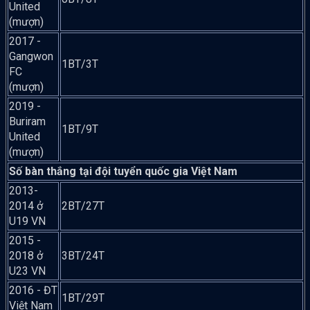
United
(mượn)
2017 -
Gangwon
1BT/3T
FC
(mượn)
2019 -
Buriram
1BT/9T
United
(mượn)
Số bàn thắng tại đội tuyển quốc gia Việt Nam
2013-
2014 ở
2BT/27T
U19 VN
2015 -
2018 ở
3BT/24T
U23 VN
2016 - ĐT
1BT/29T
Việt Nam