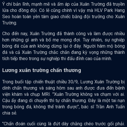
Ý chí bản lĩnh, mạnh mẽ và ấm áp của Xuân Trường đã truyền
lửa cho đồng đội. Có lẽ cũng chính vì vậy mà HLV Park Hang
Seo hoàn toàn yên tâm giao chiếc băng đội trưởng cho Xuân
Trường.
Cho đến nay, Xuân Trường đã thành công và làm được nhiều
hơn những gì anh và bố mẹ mong đợi. Tuy nhiên, sự nghiệp
bóng đá của anh không dừng lại ở đây. Người hâm mộ bóng
đá và cả Xuân Trường chắc chắn đang kỳ vọng những thành
tích tiếp theo trong sự nghiệp thi đấu đỉnh cao của mình.
Lương xuân trường chấn thương
Trong buổi tập chiến thuật chiều 30/9, Lương Xuân Trường bị
dính chấn thương và sáng hôm sau anh được đưa đến bệnh
viện khám và chụp MRI. "Xuân Trường không va chạm với ai.
Cậu ấy đang di chuyển thì tự chấn thương. Đây là một tai nạn
trong bóng đá, không thể tránh được", bác sĩ Trần Anh Tuấn
chia sẻ.
"Chẩn đoán cuối cùng là đứt dây chằng chéo trước gối phải.