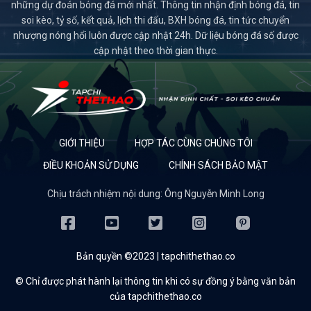
những dự đoán bóng đá mới nhất. Thông tin nhận định bóng đá, tin
soi kèo, tỷ số, kết quả, lịch thi đấu, BXH bóng đá, tin tức chuyển
nhượng nóng hổi luôn được cập nhật 24h. Dữ liệu bóng đá số được
cập nhật theo thời gian thực.
GIỚI THIỆU
HỢP TÁC CÙNG CHÚNG TÔI
ĐIỀU KHOẢN SỬ DỤNG
CHÍNH SÁCH BẢO MẬT
Chịu trách nhiệm nội dung: Ông Nguyễn Minh Long
Bản quyền ©2023 | tapchithethao.co
© Chỉ được phát hành lại thông tin khi có sự đồng ý bằng văn bản
của tapchithethao.co