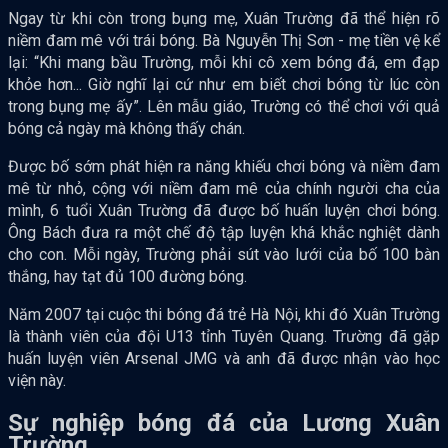
Ngay từ khi còn trong bụng mẹ, Xuân Trường đã thể hiện rõ
niềm đam mê với trái bóng. Bà Nguyễn Thị Sơn - mẹ tiền vệ kể
lại: “Khi mang bầu Trường, mỗi khi cô xem bóng đá, em đạp
khỏe hơn... Giờ nghĩ lại cứ như em biết chơi bóng từ lúc còn
trong bụng mẹ ấy”. Lên mẫu giáo, Trường có thể chơi với quả
bóng cả ngày mà không thấy chán.
Được bố sớm phát hiện ra năng khiếu chơi bóng và niềm đam
mê từ nhỏ, cộng với niềm đam mê của chính người cha của
mình, 6 tuổi Xuân Trường đã được bố huấn luyện chơi bóng.
Ông Bách đưa ra một chế độ tập luyện khá khắc nghiệt dành
cho con. Mỗi ngày, Trường phải sút vào lưới của bố 100 bàn
thắng, hay tạt đủ 100 đường bóng.
Năm 2007 tại cuộc thi bóng đá trẻ Hà Nội, khi đó Xuân Trường
là thành viên của đội U13 tỉnh Tuyên Quang. Trường đã gặp
huấn luyện viên Arsenal JMG và anh đã được nhận vào học
viện này.
Sự nghiệp bóng đá của Lương Xuân
Trường