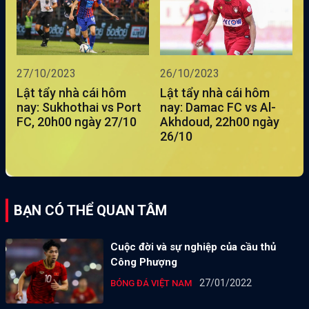
27/10/2023
26/10/2023
Lật tẩy nhà cái hôm
Lật tẩy nhà cái hôm
nay: Sukhothai vs Port
nay: Damac FC vs Al-
FC, 20h00 ngày 27/10
Akhdoud, 22h00 ngày
26/10
BẠN CÓ THỂ QUAN TÂM
Cuộc đời và sự nghiệp của cầu thủ
Công Phượng
27/01/2022
BÓNG ĐÁ VIỆT NAM