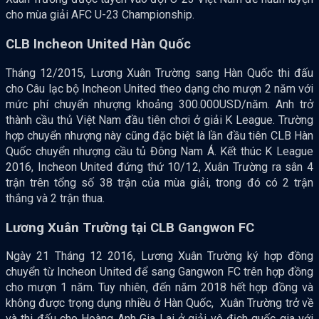
cho mùa giải AFC U-23 Championship.
CLB Incheon United Hàn Quốc
Tháng 12/2015, Lương Xuân Trường sang Hàn Quốc thi đấu
cho Câu lạc bộ Incheon United theo dạng cho mượn 2 năm với
mức phí chuyển nhượng khoảng 300.000USD/năm. Anh trở
thành cầu thủ Việt Nam đầu tiên chơi ở giải K League. Trường
hợp chuyển nhượng này cũng đặc biệt là lần đầu tiên CLB Hàn
Quốc chuyển nhượng cầu tủ Đông Nam Á. Kết thúc K League
2016, Incheon United đứng thứ 10/12, Xuân Trường ra sân 4
trận trên tổng số 38 trận của mùa giải, trong đó có 2 trận
thắng và 2 trận thua.
Lương Xuân Trường tại CLB Gangwon FC
Ngày 21 Tháng 12 2016, Lương Xuân Trường ký hợp đồng
chuyển từ Incheon United để sang Gangwon FC trên hợp đồng
cho mượn 1 năm. Tuy nhiên, đến năm 2018 hết hợp đồng và
không được trọng dụng nhiều ở Hàn Quốc, Xuân Trường trở về
và thi đấu cho Hoàng Anh Gia Lai ở giải vô địch quốc gia với