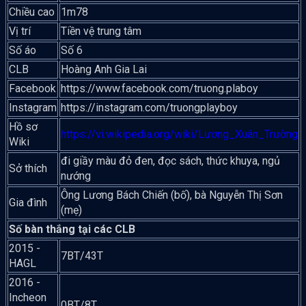
Chiều cao
1m78
Vị trí
Tiền vệ trung tâm
Số áo
Số 6
CLB
Hoàng Anh Gia Lai
Facebook
https://www.facebook.com/truong.plaboy
Instagram
https://instagram.com/truongplayboy
Hồ sơ
https://vi.wikipedia.org/wiki/Lương_Xuân_Trường
Wiki
đi giầy màu đỏ đen, đọc sách, thức khuya, ngủ
Sở thích
nướng
Ông Lương Bách Chiến (bố), bà Nguyễn Thị Sơn
Gia đình
(mẹ)
Số bàn thắng tại các CLB
2015 -
7BT/43T
HAGL
2016 -
Incheon
0BT/8T