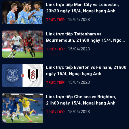
Link trực tiếp Man City vs Leicester,
23h30 ngày 15/4, Ngoại hạng Anh
15/04/2023
TRỰC TIẾP
Link trực tiếp Tottenham vs
Bournemouth, 21h00 ngày 15/4, Ngoại
hạng Anh
15/04/2023
TRỰC TIẾP
Link trực tiếp Everton vs Fulham, 21h00
ngày 15/4, Ngoại hạng Anh
15/04/2023
TRỰC TIẾP
Link trực tiếp Chelsea vs Brighton,
21h00 ngày 15/4, Ngoại hạng Anh
15/04/2023
TRỰC TIẾP