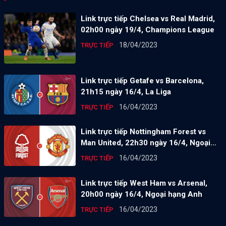
Link trực tiếp Chelsea vs Real Madrid,
02h00 ngày 19/4, Champions League
18/04/2023
TRỰC TIẾP
Link trực tiếp Getafe vs Barcelona,
21h15 ngày 16/4, La Liga
16/04/2023
TRỰC TIẾP
Link trực tiếp Nottingham Forest vs
Man United, 22h30 ngày 16/4, Ngoại
hạng Anh
16/04/2023
TRỰC TIẾP
Link trực tiếp West Ham vs Arsenal,
20h00 ngày 16/4, Ngoại hạng Anh
16/04/2023
TRỰC TIẾP