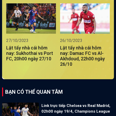
27/10/2023
26/10/2023
Lật tẩy nhà cái hôm
Lật tẩy nhà cái hôm
nay: Sukhothai vs Port
nay: Damac FC vs Al-
FC, 20h00 ngày 27/10
Akhdoud, 22h00 ngày
26/10
BẠN CÓ THỂ QUAN TÂM
Link trực tiếp Chelsea vs Real Madrid,
02h00 ngày 19/4, Champions League