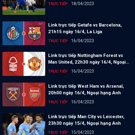
18/04/2023
TRỰC TIẾP
Link trực tiếp Getafe vs Barcelona,
21h15 ngày 16/4, La Liga
16/04/2023
TRỰC TIẾP
Link trực tiếp Nottingham Forest vs
Man United, 22h30 ngày 16/4, Ngoại
hạng Anh
16/04/2023
TRỰC TIẾP
Link trực tiếp West Ham vs Arsenal,
20h00 ngày 16/4, Ngoại hạng Anh
16/04/2023
TRỰC TIẾP
Link trực tiếp Man City vs Leicester,
23h30 ngày 15/4, Ngoại hạng Anh
15/04/2023
TRỰC TIẾP