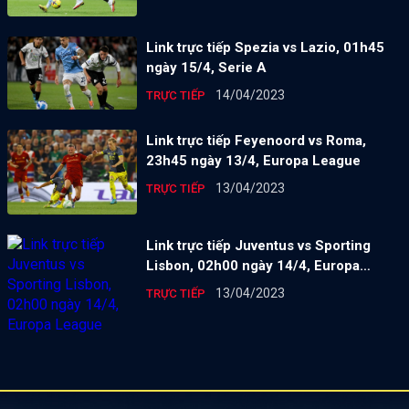
Link trực tiếp Spezia vs Lazio, 01h45
ngày 15/4, Serie A
14/04/2023
TRỰC TIẾP
Link trực tiếp Feyenoord vs Roma,
23h45 ngày 13/4, Europa League
13/04/2023
TRỰC TIẾP
Link trực tiếp Juventus vs Sporting
Lisbon, 02h00 ngày 14/4, Europa
League
13/04/2023
TRỰC TIẾP