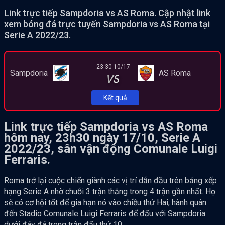
Link trực tiếp Sampdoria vs AS Roma. Cập nhật link
xem bóng đá trực tuyến Sampdoria vs AS Roma tại
Serie A 2022/23.
23:30 10/17
Sampdoria
AS Roma
VS
Kết quả
Link trực tiếp Sampdoria vs AS Roma
hôm nay, 23h30 ngày 17/10, Serie A
2022/23, sân vận động Comunale Luigi
Ferraris.
Roma trở lại cuộc chiến giành các vị trí dẫn đầu trên bảng xếp
hạng Serie A nhờ chuỗi 3 trận thắng trong 4 trận gần nhất. Họ
sẽ có cơ hội tốt để gia hạn nó vào chiều thứ Hai, hành quân
đến Stadio Comunale Luigi Ferraris để đấu với Sampdoria
dưới đáy đá trong trận đấu thứ 10.