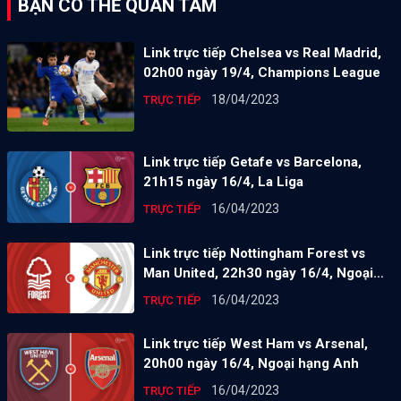
BẠN CÓ THỂ QUAN TÂM
Link trực tiếp Chelsea vs Real Madrid,
02h00 ngày 19/4, Champions League
18/04/2023
TRỰC TIẾP
Link trực tiếp Getafe vs Barcelona,
21h15 ngày 16/4, La Liga
16/04/2023
TRỰC TIẾP
Link trực tiếp Nottingham Forest vs
Man United, 22h30 ngày 16/4, Ngoại
hạng Anh
16/04/2023
TRỰC TIẾP
Link trực tiếp West Ham vs Arsenal,
20h00 ngày 16/4, Ngoại hạng Anh
16/04/2023
TRỰC TIẾP