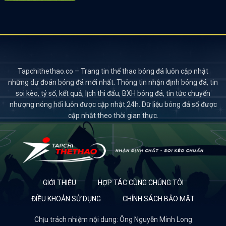
Tapchithethao.co – Trang tin thể thao bóng đá luôn cập nhật
những dự đoán bóng đá mới nhất. Thông tin nhận định bóng đá, tin
soi kèo, tỷ số, kết quả, lịch thi đấu, BXH bóng đá, tin tức chuyển
nhượng nóng hổi luôn được cập nhật 24h. Dữ liệu bóng đá số được
cập nhật theo thời gian thực.
GIỚI THIỆU
HỢP TÁC CÙNG CHÚNG TÔI
ĐIỀU KHOẢN SỬ DỤNG
CHÍNH SÁCH BẢO MẬT
Chịu trách nhiệm nội dung: Ông Nguyễn Minh Long