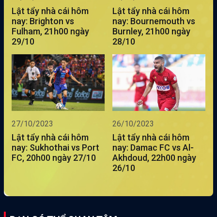
Lật tẩy nhà cái hôm
Lật tẩy nhà cái hôm
nay: Brighton vs
nay: Bournemouth vs
Fulham, 21h00 ngày
Burnley, 21h00 ngày
29/10
28/10
27/10/2023
26/10/2023
Lật tẩy nhà cái hôm
Lật tẩy nhà cái hôm
nay: Sukhothai vs Port
nay: Damac FC vs Al-
FC, 20h00 ngày 27/10
Akhdoud, 22h00 ngày
26/10