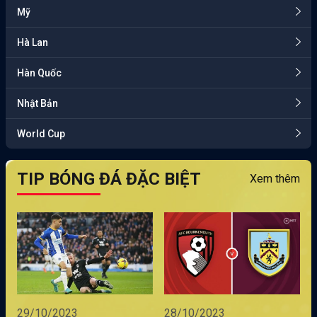
Mỹ
Hà Lan
Hàn Quốc
Nhật Bản
World Cup
TIP BÓNG ĐÁ ĐẶC BIỆT
Xem thêm
29/10/2023
28/10/2023