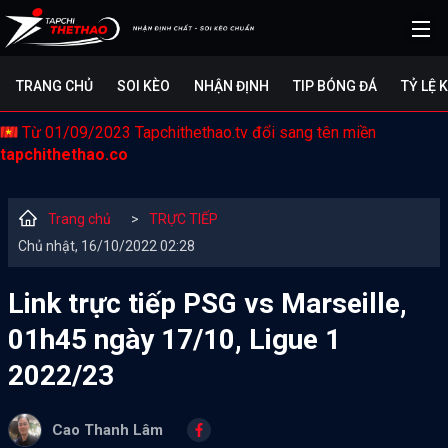
TRANG CHỦ
SOI KÈO
NHẬN ĐỊNH
TIP BÓNG ĐÁ
TỶ LỆ 
Từ 01/09/2023 Tapchithethao.tv đổi sang tên miền
tapchithethao.co
Trang chủ
>
TRỰC TIẾP
Chủ nhật, 16/10/2022 02:28
Link trực tiếp PSG vs Marseille,
01h45 ngày 17/10, Ligue 1
2022/23
Cao Thanh Lâm