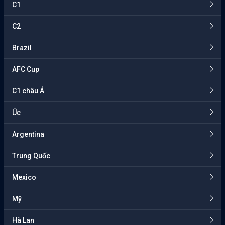
C1
C2
Brazil
AFC Cup
C1 châu Á
Úc
Argentina
Trung Quốc
Mexico
Mỹ
Hà Lan