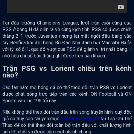
Tại đấu trường Champions League, lượt trận cuối cùng của
PSG ở bảng H đã diễn ra vô cùng kịch tính. PSG có được chiến
thắng 2-1 trước Juventus nhưng lại mất ngôi đầu bảng vào
tay Benfica khi đội bóng Bồ Đào Nha đánh bại Maccabi Haifa
với tỷ số 6-1, qua đó vượt qua PSG để giành vị trí nhất bảng H
nhờ tiêu chí số bàn thắng ghi được trên sân khách.
Trận PSG vs Lorient chiếu trên kênh
nào?
Các fan hâm mộ bóng đá có thể theo dõi trận PSG vs Lorient
được phát sóng trực tiếp trên các kênh ON Football và ON
Sports vào lúc 19h tối nay.
Nếu không thể theo dõi trận đấu trên sóng truyền hình, quý độc
giả có truy cập chuyên mục
trực tiếp bóng đá
tại Tạp Chí Thể
Thao để có thể theo dõi toàn bộ trận đấu với chất lượng hình
ảnh tốt nhất và được cập nhật nhanh chóng.