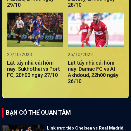
29/10
28/10
27/10/2023
26/10/2023
Lật tẩy nhà cái hôm
Lật tẩy nhà cái hôm
nay: Sukhothai vs Port
nay: Damac FC vs Al-
FC, 20h00 ngày 27/10
Akhdoud, 22h00 ngày
26/10
BẠN CÓ THỂ QUAN TÂM
Link trực tiếp Chelsea vs Real Madrid,