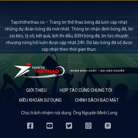
Tapchithethao.co – Trang tin thể thao bóng đá luôn cập nhật
những dự đoán bóng đá mới nhất. Thông tin nhận định bóng đá, tin
soi kèo, tỷ số, kết quả, lịch thi đấu, BXH bóng đá, tin tức chuyển
nhượng nóng hổi luôn được cập nhật 24h. Dữ liệu bóng đá số được
cập nhật theo thời gian thực.
GIỚI THIỆU
HỢP TÁC CÙNG CHÚNG TÔI
ĐIỀU KHOẢN SỬ DỤNG
CHÍNH SÁCH BẢO MẬT
Chịu trách nhiệm nội dung: Ông Nguyễn Minh Long