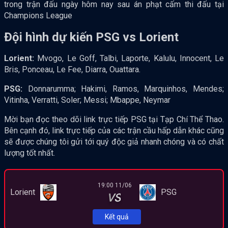
trong trận đấu ngày hôm nay sau án phạt cấm thi đấu tại
Champions League
Đội hình dự kiến PSG vs Lorient
Lorient:
Mvogo, Le Goff, Talbi, Laporte, Kalulu, Innocent, Le
Bris, Ponceau, Le Fee, Diarra, Ouattara.
PSG:
Donnarumma; Hakimi, Ramos, Marquinhos, Mendes;
Vitinha, Verratti, Soler; Messi; Mbappe, Neymar
Mời bạn đọc theo dõi link trực tiếp PSG tại Tạp Chí Thể Thao.
Bên cạnh đó, link trực tiếp của các trận cầu hấp dẫn khác cũng
sẽ được chúng tôi gửi tới quý độc giả nhanh chóng và có chất
lượng tốt nhất.
19:00 11/06
Lorient
PSG
VS
Kết quả