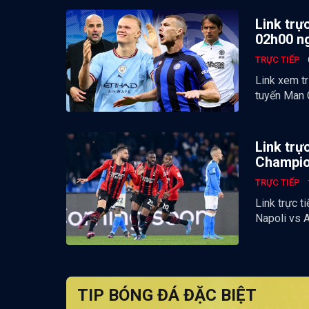
Link trự
02h00 n
TRỰC TIẾP
Link xem tr
tuyến Man C
Link trự
Champio
TRỰC TIẾP
Link trực t
Napoli vs 
TIP BÓNG ĐÁ ĐẶC BIỆT