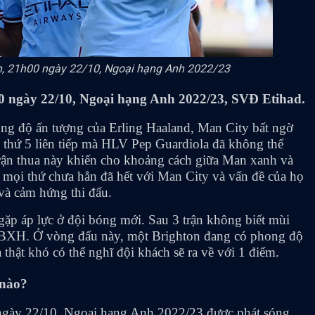
ton, 21h00 ngày 22/10, Ngoại hạng Anh 2022/23
0 ngày 22/10, Ngoại hạng Anh 2022/23, SVĐ Etihad.
ng độ ấn tượng của Erling Haaland, Man City bất ngờ
ấu thứ 5 liên tiếp mà HLV Pep Guardiola đã không thể
rận thua này khiến cho khoảng cách giữa Man xanh và
 mọi thứ chưa hẳn đã hết với Man City và vấn đề của họ
 và cảm hứng thi đấu.
gặp áp lực ở đội bóng mới. Sau 3 trận không biết mùi
rên BXH. Ở vòng đấu này, một Brighton đang có phong độ
thật khó có thể nghĩ đội khách sẽ ra về với 1 điểm.
 nào?
ngày 22/10, Ngoại hạng Anh 2022/23 được phát sóng