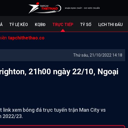
ĐÁ
TỶ LỆ KÈO
KQBĐ
TRỰC TIẾP
TỶ SỐ
LỊCH THI ĐẤU
miền
tapchithethao.co
Thứ sáu, 21/10/2022 14:18
Brighton, 21h00 ngày 22/10, Ngoại
ật link xem bóng đá trực tuyến trận Man City vs
h 2022/23.