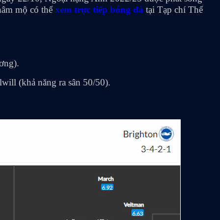
 hâm mộ có thể
xem trực tiếp bóng đá
tại Tạp chí Thể
ương).
ill (khả năng ra sân 50/50).