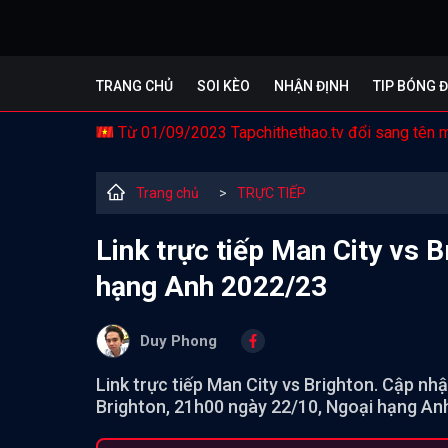
TRANG CHỦ
SOI KÈO
NHẬN ĐỊNH
TIP BÓNG 
Từ 01/09/2023 Tapchithethao.tv đổi sang tên 
Trang chủ
>
TRỰC TIẾP
Link trực tiếp Man City vs 
hạng Anh 2022/23
Duy Phong
Link trực tiếp Man City vs Brighton. Cập nh
Brighton, 21h00 ngày 22/10, Ngoại hạng An