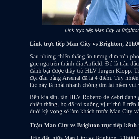
Link trực tiếp Man City vs Brigh
Link trực tiếp
Man City vs Brighton
, 21h0
Sau những chiến thắng ấn tượng dựa trên pho
gục ngã trên thánh địa Anfield. Đó là trận đ
đánh bại được thầy trò HLV Jurgen Klopp. T
đội đầu bảng Arsenal đã là 4 điểm. Tuy nhiên
lúc này là phải nhanh chóng tìm lại niềm vui
Bên kia sân, tân HLV Roberto de Zebri đang 
chiến thắng, họ đã rơi xuống vị trí thứ 8 t
dưới kỳ vọng sẽ làm khách trước Man City và 
Trận
Man City vs Brighton
trực tiếp kênh
Trận đấu giữa
Man City vs Brighton
, 21h00 