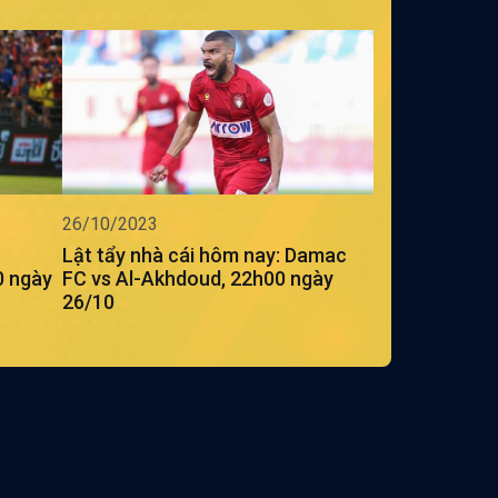
26/10/2023
Lật tẩy nhà cái hôm nay: Damac
0 ngày
FC vs Al-Akhdoud, 22h00 ngày
26/10