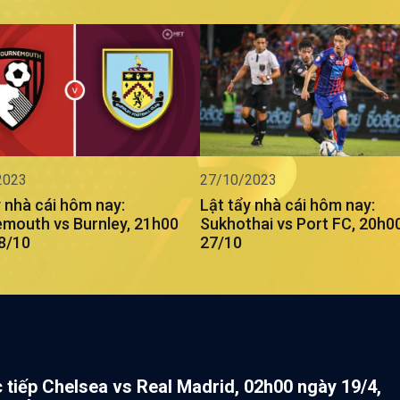
2023
27/10/2023
y nhà cái hôm nay:
Lật tẩy nhà cái hôm nay:
mouth vs Burnley, 21h00
Sukhothai vs Port FC, 20h0
8/10
27/10
c tiếp Chelsea vs Real Madrid, 02h00 ngày 19/4,