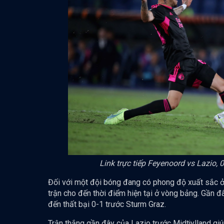
Link trực tiếp Feyenoord vs Lazio,
Đối với một đội bóng đang có phong độ xuất sắc ở 
trận cho đến thời điểm hiện tại ở vòng bảng. Gần đâ
đến thất bại 0-1 trước Sturm Graz.
Trận thắng gần đây của Lazio trước Midtjylland gi