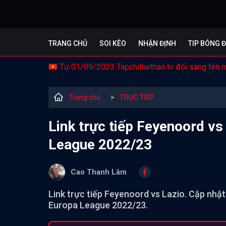
TRANG CHỦ
SOI KÈO
NHẬN ĐỊNH
TIP BÓNG 
Từ 01/09/2023 Tapchithethao.tv đổi sang tên 
Trang chủ
>
TRỰC TIẾP
Link trực tiếp Feyenoord vs
League 2022/23
Cao Thanh Lâm
Link trực tiếp Feyenoord vs Lazio. Cập nhật
Europa League 2022/23.