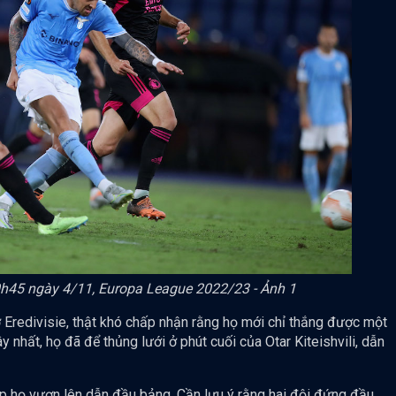
 0h45 ngày 4/11, Europa League 2022/23 - Ảnh 1
Eredivisie, thật khó chấp nhận rằng họ mới chỉ thắng được một
y nhất, họ đã để thủng lưới ở phút cuối của Otar Kiteishvili, dẫn
úp họ vươn lên dẫn đầu bảng. Cần lưu ý rằng hai đội đứng đầu