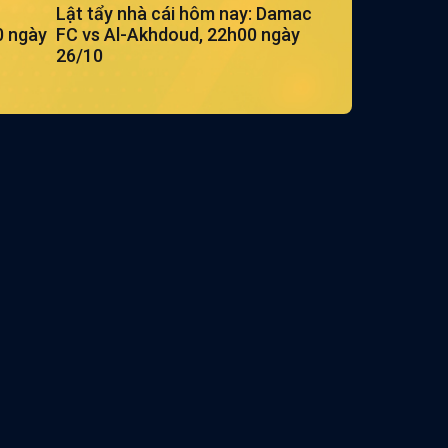
Lật tẩy nhà cái hôm nay: Damac
0 ngày
FC vs Al-Akhdoud, 22h00 ngày
26/10