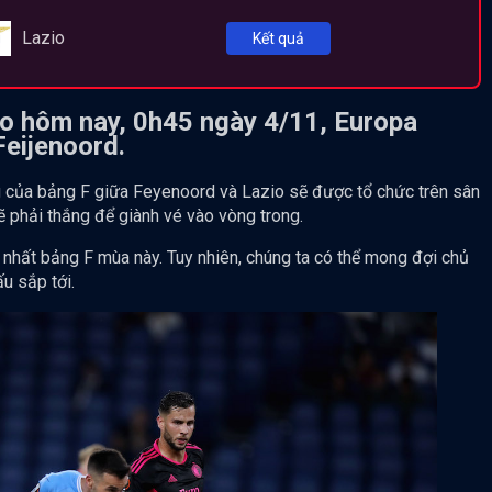
Lazio
Kết quả
io hôm nay, 0h45 ngày 4/11, Europa
eijenoord.
ùng của bảng F giữa Feyenoord và Lazio sẽ được tổ chức trên sân
ẽ phải thắng để giành vé vào vòng trong.
nhất bảng F mùa này. Tuy nhiên, chúng ta có thể mong đợi chủ
u sắp tới.