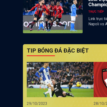
Champio
TRỰC TIẾP
Link trực t
Napoli vs 
TIP BÓNG ĐÁ ĐẶC BIỆT
29/10/2023
28/10/