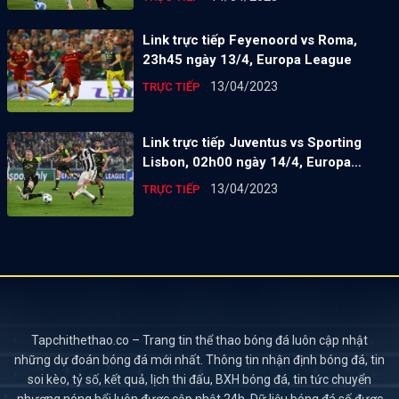
Link trực tiếp Feyenoord vs Roma,
23h45 ngày 13/4, Europa League
13/04/2023
TRỰC TIẾP
Link trực tiếp Juventus vs Sporting
Lisbon, 02h00 ngày 14/4, Europa
League
13/04/2023
TRỰC TIẾP
Tapchithethao.co – Trang tin thể thao bóng đá luôn cập nhật
những dự đoán bóng đá mới nhất. Thông tin nhận định bóng đá, tin
soi kèo, tỷ số, kết quả, lịch thi đấu, BXH bóng đá, tin tức chuyển
nhượng nóng hổi luôn được cập nhật 24h. Dữ liệu bóng đá số được