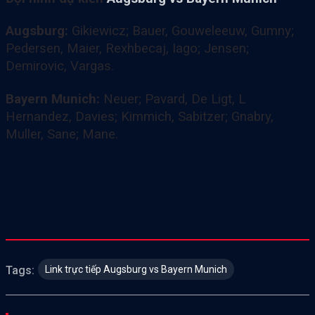
Augsburg:
Gikiewicz; Bauer, Gouweleeuw, Gumny;
Pedersen, Maier, Rexhbecaj, Iago; Jensen;
Demirovic, Vargas.
Bayern Munich:
Neuer; Pavard, De Ligt, L
Hernandez, Davies; Kimmich, Sabitzer; Gnabry,
Muller, Sane; Mane.
Link trực tiếp Augsburg vs Bayern Munich
Tags: