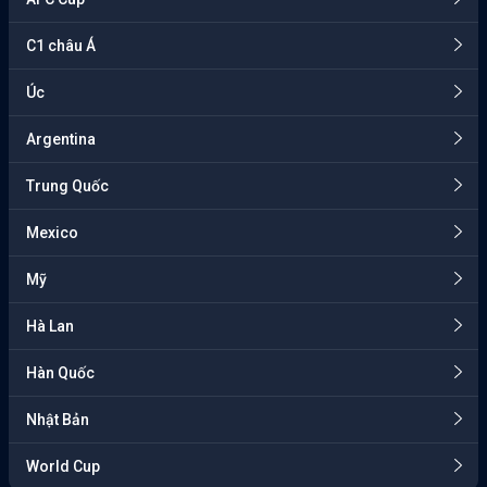
C1 châu Á
Úc
Argentina
Trung Quốc
Mexico
Mỹ
Hà Lan
Hàn Quốc
Nhật Bản
World Cup