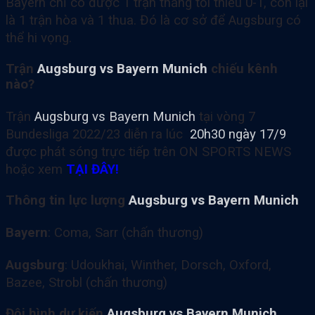
Bayern chỉ có được 1 trận thắng tối thiểu 0-1, còn lại
là 1 trận hòa và 1 thua. Đó là cơ sở để Augsburg có
thể hi vọng.
Trận
Augsburg vs Bayern Munich
chiếu kênh
nào?
Trận
Augsburg vs Bayern Munich
tại vòng 7
Bundesliga 2022/23 diễn ra lúc
20h30 ngày 17/9
được phát sóng trực tiếp trên ON SPORTS NEWS
hoặc xem
TẠI ĐÂY!
Thông tin lực lượng
Augsburg vs Bayern Munich
Bayern
: Coma, Sarr (chấn thương)
Augsburg
: Udoukhai, Winther, Dorsch, Oxford,
Bazee, Strobl (chấn thương)
Đội hình dự kiến
Augsburg vs Bayern Munich