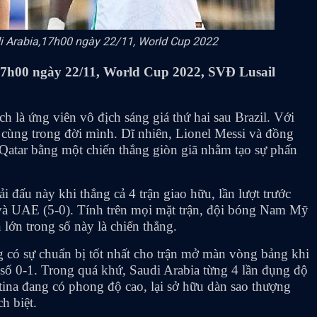
udi Arabia,17h00 ngày 22/11, World Cup 2022
7h00 ngày 22/11
, World Cup 2022
, SVĐ Lusail
 là ứng viên vô địch sáng giá thứ hai sau Brazil. Với
cùng trong đời mình. Dĩ nhiên, Lionel Messi và đồng
Qatar bằng một chiến thắng giòn giã nhằm tạo sự phấn
i đấu này khi thắng cả 4 trận giao hữu, lần lượt trước
) và UAE (5-0). Tính trên mọi mặt trận, đội bóng Nam Mỹ
 lớn trong số này là chiến thắng.
g có sự chuẩn bị tốt nhất cho trận mở màn vòng bảng khi
ỷ số 0-1. Trong quá khứ, Saudi Arabia từng 4 lần đụng độ
ina đang có phong độ cao, lại sở hữu dàn sao thượng
h biệt.