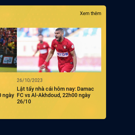
Xem thêm
26/10/2023
Lật tẩy nhà cái hôm nay: Damac
0 ngày
FC vs Al-Akhdoud, 22h00 ngày
26/10