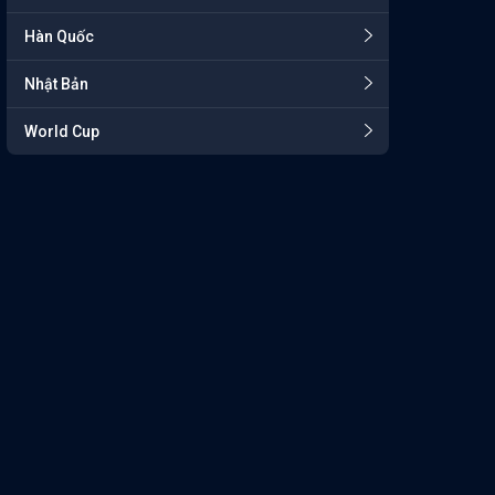
Hàn Quốc
Nhật Bản
World Cup