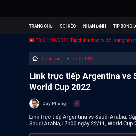
TRANG CHỦ
SOI KÈO
NHẬN ĐỊNH
TIP BÓNG 
Từ 01/09/2023 Tapchithethao.tv đổi sang tên 
Trang chủ
>
TRỰC TIẾP
Link trực tiếp Argentina vs
World Cup 2022
Duy Phong
Link trực tiếp Argentina vs Saudi Arabia. C
Saudi Arabia,17h00 ngày 22/11, World Cup 