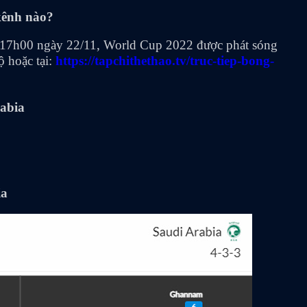
 kênh nào?
ia,17h00 ngày 22/11, World Cup 2022 được phát sóng
 hoặc tại:
https://tapchithethao.tv/truc-tiep-bong-
rabia
ia