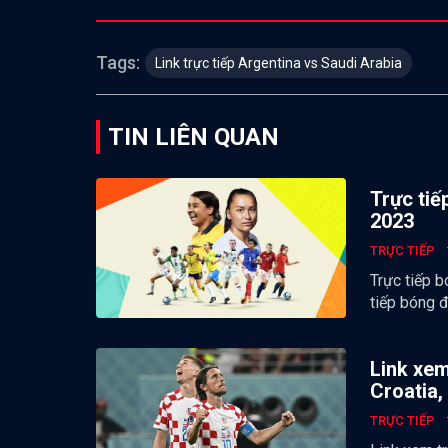
Tags:
Link trực tiếp Argentina vs Saudi Arabia
TIN LIÊN QUAN
Trực tiế
2023
TRỰC TIẾP
Trực tiếp b
tiếp bóng 
Link xem
Croatia,
TRỰC TIẾP