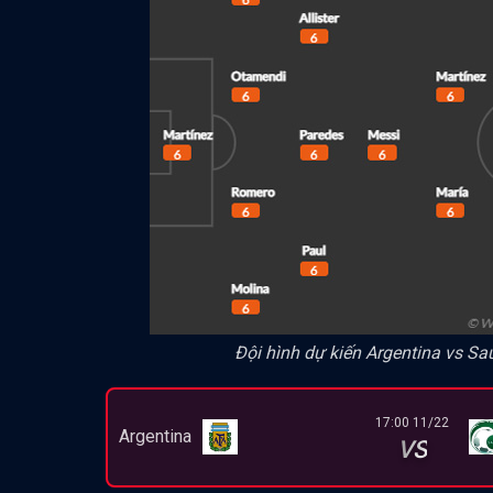
Đội hình dự kiến Argentina vs S
17:00 11/22
Argentina
VS