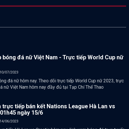
p bóng đá nữ Việt Nam - Trực tiếp World Cup nữ
10/07/2023
óng đá nữ hôm nay. Theo dõi trực tiếp World Cup nữ 2023, trực
đá nữ Việt Nam hôm nay đầy đủ tại Tạp Chí Thể Thao
 trực tiếp bán kết Nations League Hà Lan vs
 01h45 ngày 15/6
14/06/2023