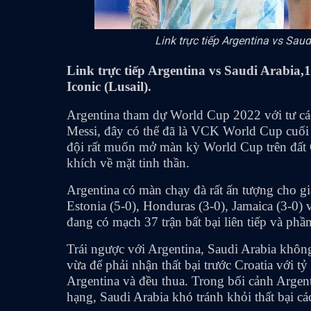
Link trực tiếp Argentina vs Sa
Link trực tiếp Argentina vs Saudi Arabia
,
1
Iconic (Lusail).
Argentina tham dự World Cup 2022 với tư cách
Messi, đây có thể đã là VCK World Cup cuối 
đội rất muốn mở màn kỳ World Cup trên đất 
khích về mặt tinh thần.
Argentina có màn chạy đà rất ấn tượng cho giả
Estonia (5-0), Honduras (3-0), Jamaica (3-0
đang có mạch 37 trận bất bại liên tiếp và phần
Trái ngược với Argentina, Saudi Arabia khôn
vừa để phải nhận thất bại trước Croatia với t
Argentina và đều thua.
Trong bối cảnh Argent
hạng, Saudi Arabia khó tránh khỏi thất bại các